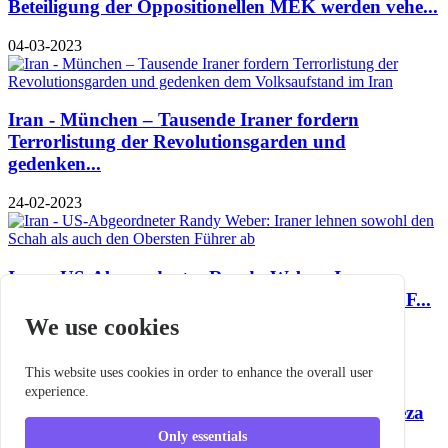
Beteiligung der Oppositionellen MEK werden vehe...
04-03-2023
Iran - München – Tausende Iraner fordern
Terrorlistung der Revolutionsgarden und
gedenken...
24-02-2023
Iran - US-Abgeordneter Randy Weber: Iraner
lehnen sowohl den Schah als auch den Obersten F...
We use cookies
13-02-2023
This website uses cookies in order to enhance the overall user
experience.
Wer ist “Reza der Tyrann” und warum sucht Reza
Pahlavi Anerkennung über ihn?
Only essentials