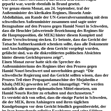
geparkt war, wurde ebenfalls in Brand gesetzt.
Vor genau einem Monat, am 24. September, traf der
Außenminister des klerikalen Regimes, Hossein Amir-
Abdollahian, am Rande der UN-Generalversammlung mit dem
schwedischen Außenminister zusammen und sagte unter
Bezugnahme auf den Prozess gegen Hamid Nouri in Schweden,
dass die Heuchler [abwertende Bezeichnung des Regimes für
die Hauptopposition, die MEK] hinter diesem Komplott und
dieser Verschwörung stecken. Er betonte, dass das Gericht der
Tatsache Aufmerksamkeit schenken sollte, dass alle Dokumente
und Anschuldigungen, die dem Gericht vorgelegt wurden,
gefälscht sind, was die diskreditierten politischen Absichten
hinter diesem Gerichtsprozess zeigt”.
Einen Monat zuvor hatte sich ein Sprecher des
Außenministeriums des Regimes über den Prozess gegen
Hamid Nouri beschwert und unverhohlen gesagt: “Die
schwedische Regierung und das Gericht sollten wissen, dass der
Prozess Teil einer Propagandamaschine der Mujahedin-e
Khalq (MEK) geworden ist”, und hinzugefügt: “Wir werden
natürlich alle unsere diplomatischen Mittel einsetzen, um
Hamid Nouris Rechte zu erhalten und durchzusetzen.”
Es versteht sich von selbst, dass die einzige Partei in Schweden,
die der MEK, ihren Anhängern und ihren täglichen
Kundgebungen vor dem Gericht feindlich gegenübersteht, der
im Iran herrschende religiöse Faschismus und seine Söldner