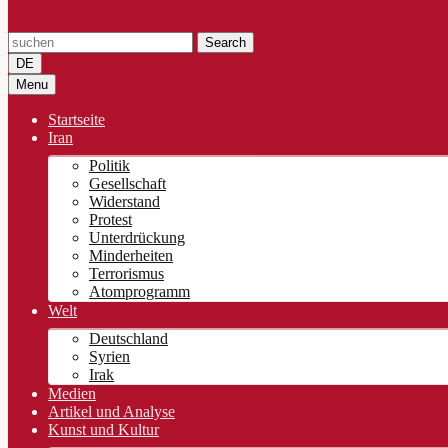
Search
DE
Menu
Startseite
Iran
Politik
Gesellschaft
Widerstand
Protest
Unterdrückung
Minderheiten
Terrorismus
Atomprogramm
Welt
Deutschland
Syrien
Irak
Medien
Artikel und Analyse
Kunst und Kultur