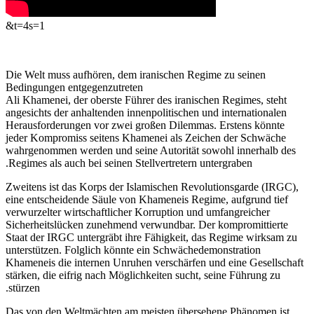
&t=4s=1
Die Welt muss aufhören, dem iranischen Regime zu seinen
Bedingungen entgegenzutreten
Ali Khamenei, der oberste Führer des iranischen Regimes, steht
angesichts der anhaltenden innenpolitischen und internationalen
Herausforderungen vor zwei großen Dilemmas. Erstens könnte
jeder Kompromiss seitens Khamenei als Zeichen der Schwäche
wahrgenommen werden und seine Autorität sowohl innerhalb des
Regimes als auch bei seinen Stellvertretern untergraben.
Zweitens ist das Korps der Islamischen Revolutionsgarde (IRGC),
eine entscheidende Säule von Khameneis Regime, aufgrund tief
verwurzelter wirtschaftlicher Korruption und umfangreicher
Sicherheitslücken zunehmend verwundbar. Der kompromittierte
Staat der IRGC untergräbt ihre Fähigkeit, das Regime wirksam zu
unterstützen. Folglich könnte ein Schwächedemonstration
Khameneis die internen Unruhen verschärfen und eine Gesellschaft
stärken, die eifrig nach Möglichkeiten sucht, seine Führung zu
stürzen.
Das von den Weltmächten am meisten übersehene Phänomen ist