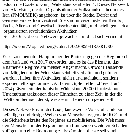
jedoch die Existenz von „ Widerstandseinheiten “. Dieses Netzwerk
von Aktivisten, die der Organisation der Volksmudschahedin des
Iran (PMOI/MEK) angehören, ist über die Städte, Dörfer und
Gemeinden des Iran verstreut. Sie sind in verschiedenen Berufs-,
Fach-, Alters- und Gesellschaftsschichten tätig und beteiligen sich an
organisierten revolutionären Aktivitäten.
Seit 2016 ist dieses Netzwerk gewachsen und hat sich vermehrt.
https://x.com/Mojahedineng/status/1792208593137381799
Es ist zu einem der Haupttreiber der Proteste gegen das Regime seit
dem Aufstand von 2017 geworden und es ist das Element, das
Khameneis Regime am meisten Angst macht. Obwohl Tausende
von Mitgliedern der Widerstandseinheit verhaftet und gefoltert
wurden , haben ihre Aktivitäten nicht nur angehalten, sondern
exponentiell zugenommen. Auf dem Gipfeltreffen „Freier Iran“
2024 präsentierte der iranische Widerstand 20.000 Protest- und
Unterstützungsaktionen dieser Einheiten zu einer Zeit, in der die
Welt darüber nachdenkt, wie sie mit Teheran umgehen soll.
Dieses Netzwerk ist in der Lage, landesweite Volksaufstände zu
befehligen und riesige Wellen von Menschen gegen die IRGC und
die Sicherheitskräfte des Regimes zu mobilisieren. Die Welt muss
den Menschen in der Region und im Iran keinen weiteren Schaden
zufügen, um eine Bedrohung zu bekämpfen, die sie selbst mit