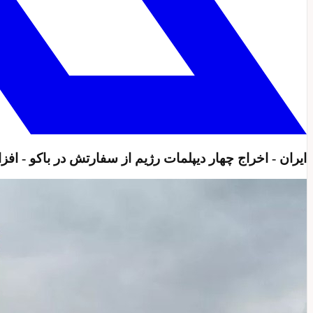
ايران - اخراج چهار ديپلمات رژيم از سفارتش در باكو - افز