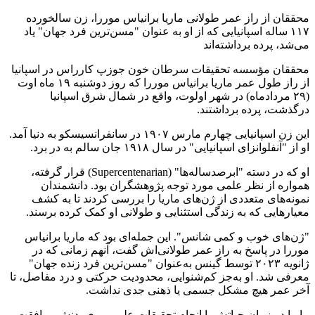
محققان از راز عمر طولانی ماریا برانیاس موررا، زن سالخورده
۱۱۷ ساله اسپانیایی که از او به عنوان "مسن‌ترین فرد جهان" یاد
می‌شد، پرده برداشته‌اند
محققان مؤسسه ‌تحقیقات سرطان خون جوزپ کارراس در اسپانیا
از راز طول عمر ماریا برانیاس موررا که روز دوشنبه ۱۹ ماه اوت
(۲۹ مردادماه) در شهر اولوت، واقع در شمال شرق اسپانیا
درگذشت، پرده برداشتند.
این زن اسپانیایی چهارم مارس ۱۹۰۷ در سانفرانسیسکو به دنیا آمد.
او از "آنفلوانزای اسپانیایی" در سال ۱۹۱۸ جان سالم به در برد.
او که در دسته‌ "ابرصدساله‌ها" (Supercentenarian) قرار گرفته،
همواره از نظر علمی مورد توجه پژوهشگران بود. دانشمندان
نمونه‌های متعددی از ژن‌های ماریا را بررسی کردند تا به کشف
معیارهایی که به زندگی استثنایی و طولانی او کمک کرده برسند.
"ژن‌های خوب و کمی شانس". این جمله‌ای بود که ماریا برانیاس
موررا در پاسخ به راز عمر طولانی‌اش گفت، آنهم زمانی که در
ژانویه ۲۰۲۳ توسط گینس به‌عنوان "مسن‌ترین فرد زنده جهان"
معرفی شد. او به‌جز کم‌شنوایی، محدودیت حرکتی و درد مفاصل، تا
آخر عمر هیچ مشکل جسمی یا ذهنی جدی نداشت.
ماریا در زمان حیاتش با انجام تحقیقات علمی روی بدنش موافقت