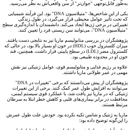
به‌طور قابل‌توجهی "جوان‌تر" از سن واقعی‌اش به نظر می‌رسید.
یکی از این شاخص‌ها، "متیلاسیون DNA" بود. این فرآیند شیمیایی
که تحت تأثیر عوامل محیطی قرار می‌گیرد، در طول زندگی
تغییراتی در برخی ژن‌ها ایجاد می‌کند. دانشمندان با اندازه‌گیری سطح
"متیلاسیون DNA"، می‌توانند سن زیستی فرد را تعیین کنند.
پژوهشگران در بررسی متابولیسم ماریا نیز به نتایجی دست یافتند.
میزان کلسترول خوب (HDL) در خون او بسیار بالا بود، در حالی که
کلسترول مضر (LDL) در سطح پایینی قرار داشت. همچنین، قند
خون او در محدوده‌ طبیعی بود.
علاوه بر رژیم غذایی و متابولیسم قوی، عوامل ژنتیکی نیز نقش
مهمی در عمر طولانی ماریا داشتند.
پژوهشگران از پیش می‌دانستند که برخی "تغییرات در DNA"
می‌توانند به افزایش طول عمر کمک کنند. برخی از این تغییرات
ژنتیکی که در ماریا نیز یافت شد، با عملکرد قوی سیستم ایمنی،
محافظت در برابر بیماری‌های قلبی و کاهش خطر ابتلا به سرطان
مرتبط هستند.
ماریا به ژنتیک و شانس تکیه نکرده بود. خودش علت طول عمرش
را این‌گونه توضیح داده بود: