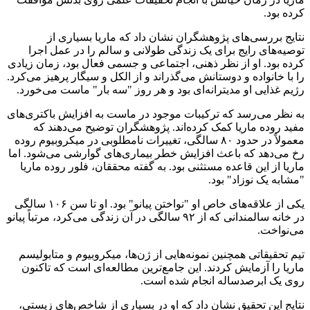
کرده بود.
نتایج بررسی‌های پژوهشگران نشان داد که ماریا بسیاری از
توصیه‌های رایج برای یک زندگی طولانی و سالم را در عمل اجرا
کرده بود. او از نظر ذهنی، اجتماعی و جسمی فعال بود، زمان زیادی
را با خانواده و دوستانش می‌گذراند و از الکل و سیگار پرهیز می‌کرد.
رژیم غذایی او مدیترانه‌ای بود و هر روز "سه بار" ماست می‌خورد.
به نظر می‌رسد که ترکیبات موجود در ماست به افزایش باکتری‌های
مفید روده ماریا کمک کرده‌اند. پژوهشگران توضیح می‌دهند که
معمولاً در حدود ۸۰ سالگی، تغییرات نامطلوبی در میکروبیوم روده
رخ می‌دهد که باعث افزایش خطر بیماری‌های گوارشی می‌شود. اما
ماریا از این قاعده مستثنی بود. به گفته محققان، فلور روده ‌ماریا
"مشابه یک نوزاد" بود.
یکی از علاقه‌های خاص او "نواختن پیانو" بود. او تا سن ۱۰۶ سالگی
در خانه ‌سالمندانی که از ۹۲ سالگی در آن زندگی می‌کرد، مرتباً پیانو
می‌نواخت.
تیم تحقیقاتی همچنین نمونه‌هایی از ژن‌ها، میکروبیوم و متابولیسم
ماریا را آزمایش کردند. این جامع‌ترین مطالعه‌ای است که تاکنون
روی یک ابرصدساله انجام شده است.
نتایج این تحقیق نشان داد که او در بسیاری از شاخص‌های زیستی،