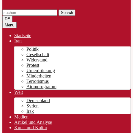
Search
DE
Menu
Startseite
Iran
Politik
Gesellschaft
Widerstand
Protest
Unterdrückung
Minderheiten
Terrorismus
Atomprogramm
Welt
Deutschland
Syrien
Irak
Medien
Artikel und Analyse
Kunst und Kultur