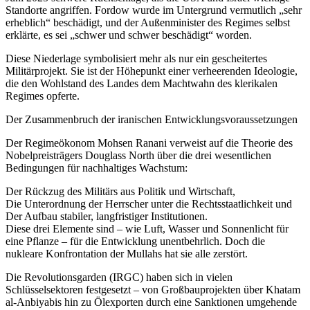
Standorte angriffen. Fordow wurde im Untergrund vermutlich „sehr
erheblich“ beschädigt, und der Außenminister des Regimes selbst
erklärte, es sei „schwer und schwer beschädigt“ worden.
Diese Niederlage symbolisiert mehr als nur ein gescheitertes
Militärprojekt. Sie ist der Höhepunkt einer verheerenden Ideologie,
die den Wohlstand des Landes dem Machtwahn des klerikalen
Regimes opferte.
Der Zusammenbruch der iranischen Entwicklungsvoraussetzungen
Der Regimeökonom Mohsen Ranani verweist auf die Theorie des
Nobelpreisträgers Douglass North über die drei wesentlichen
Bedingungen für nachhaltiges Wachstum:
Der Rückzug des Militärs aus Politik und Wirtschaft,
Die Unterordnung der Herrscher unter die Rechtsstaatlichkeit und
Der Aufbau stabiler, langfristiger Institutionen.
Diese drei Elemente sind – wie Luft, Wasser und Sonnenlicht für
eine Pflanze – für die Entwicklung unentbehrlich. Doch die
nukleare Konfrontation der Mullahs hat sie alle zerstört.
Die Revolutionsgarden (IRGC) haben sich in vielen
Schlüsselsektoren festgesetzt – von Großbauprojekten über Khatam
al-Anbiyabis hin zu Ölexporten durch eine Sanktionen umgehende