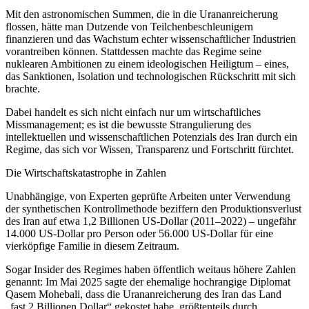
Mit den astronomischen Summen, die in die Urananreicherung
flossen, hätte man Dutzende von Teilchenbeschleunigern
finanzieren und das Wachstum echter wissenschaftlicher Industrien
vorantreiben können. Stattdessen machte das Regime seine
nuklearen Ambitionen zu einem ideologischen Heiligtum – eines,
das Sanktionen, Isolation und technologischen Rückschritt mit sich
brachte.
Dabei handelt es sich nicht einfach nur um wirtschaftliches
Missmanagement; es ist die bewusste Strangulierung des
intellektuellen und wissenschaftlichen Potenzials des Iran durch ein
Regime, das sich vor Wissen, Transparenz und Fortschritt fürchtet.
Die Wirtschaftskatastrophe in Zahlen
Unabhängige, von Experten geprüfte Arbeiten unter Verwendung
der synthetischen Kontrollmethode beziffern den Produktionsverlust
des Iran auf etwa 1,2 Billionen US-Dollar (2011–2022) – ungefähr
14.000 US-Dollar pro Person oder 56.000 US-Dollar für eine
vierköpfige Familie in diesem Zeitraum.
Sogar Insider des Regimes haben öffentlich weitaus höhere Zahlen
genannt: Im Mai 2025 sagte der ehemalige hochrangige Diplomat
Qasem Mohebali, dass die Urananreicherung des Iran das Land
„fast 2 Billionen Dollar“ gekostet habe, größtenteils durch