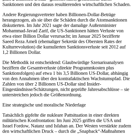
Sanktionen und den daraus resultierenden wirtschaftlichen Schaden.
Andere Regierungsvertreter haben Billionen-Dollar-Beträge
herangezogen, als sie über die Schäden durch die Atomsanktionen
diskutierten. Im Jahr 2021 sagte der damalige Außenminister
Mohammad-Javad Zarif, die US-Sanktionen hätten Verluste von
etwa einer Billion Dollar verursacht; im Januar 2025 bezifferte
Saeed Reza Ameli (ehemaliger Sekretär des Obersten Rates der
Kulturrevolution) die kumulierten Sanktionsverluste seit 2012 auf
1,2 Billionen Dollar.
Die Methodik ist entscheidend: Glaubwürdige Szenarioanalysen
beziffern die Gesamtverluste (direkte Programmkosten plus
Sanktionsfolgen) auf etwa 1 bis 3,5 Billionen US-Dollar, abhängig
von den Annahmen über den kontrafaktischen Wachstumspfad. Die
Zahlen von über 2 Billionen US-Dollar sind Insider-
Eingeständnisse/Schätzungen, nicht geprüfte Jahresabschlüsse – sie
unterstreichen jedoch die Größenordnung.
Eine strategische und moralische Niederlage
Tatsächlich gipfelte die nukleare Pattsituation in einer direkten
militärischen Konfrontation: Im Juni 2025 griffen die USA und
Israel Fordow, Natanz und Isfahan an. Der Westen verstärkte zudem
den wirtschaftlichen Druck – durch die „Snapback“-Maßnahmen