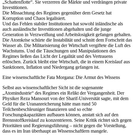
„Schattenflotte“. Sie verzerren die Märkte und verdrängen private
Investitionen.
Die Missachtung des Regimes gegenüber dem Gesetz hat
Korruption und Chaos legalisiert.
Und das Fehlen stabiler Institutionen hat sowohl inländische als
auch ausländische Investitionen abgehalten und die junge
Generation in Verzweiflung und Arbeitslosigkeit gefangen gehalten.
Die Atomkrise schürte die Instabilität und schnitt dem Fortschritt das
Wasser ab. Die Militarisierung der Wirtschaft vergiftete die Luft des
Wachstums. Und die Täuschungen und Manipulationen des
Regimes ließen das Licht der Legalität und des Vertrauens
erlöschen. Zurück bleibt eine Wirtschaft, die in einem Kreislauf aus
Sanktionen, Inflation und Niedergang gefangen ist.
Eine wissenschaftliche Fata Morgana: Die Armut des Wissens
Selbst aus wissenschaftlicher Sicht ist die sogenannte
„Atomindustrie“ des Regimes ein Relikt der Vergangenheit. Der
Physiker Reza Mansouri von der Sharif-Universität sagte, mit dem
Geld für die Urananreicherung hätte man rund 50
Teilchenbeschleuniger finanzieren und so echte
Forschungskapazitäten aufbauen können, anstatt sich auf den
Brennstoffkreislauf zu konzentrieren. Seine Kritik richtet sich gegen
Prioritäten und Regierungsführung – nicht gegen die Vorstellung,
dass es im Iran überhaupt an Wissenschaftlern mangele.