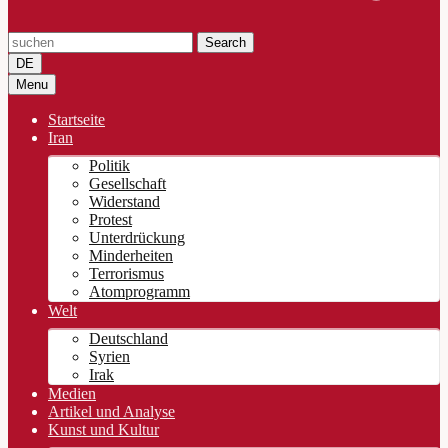
Search
DE
Menu
Startseite
Iran
Politik
Gesellschaft
Widerstand
Protest
Unterdrückung
Minderheiten
Terrorismus
Atomprogramm
Welt
Deutschland
Syrien
Irak
Medien
Artikel und Analyse
Kunst und Kultur