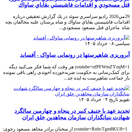
قتل مسجودي و اقدامات فاشيستي بقاياي ساواك
29مي2026 راديو سراسري سوئد در يك گزارش تحقيقي درباره
اقدامات فاشيستي بقاياي ساواك و شاه پرستان عليه مخالفان بچه
شاه ماجراي قتل مسعود مسجودي...
سیاسی
۰۸ خرداد ۱۴۰۵
آبروریزی شاهپرستها در رونمایی ساواک - آفساید
youtube=nfPFWmZYzqM=1 هر وقت که شما فکر می‌کنید دیگه
برای کمک‌رسانی به حکومت ضربه‌خورده آخوندی راهی باقی نمونده
باز جماعت شاهپرست یه ایده جد...
تقویم تاريخ
۰۴ خرداد ۱۴۰۵
تجدید عهد با حنیف کبیر در پنجاه و چهارمین سالگرد
شهادت بنیانگذاران سازمان مجاهدین خلق ایران
youtube=RnbcTgm8KU8=1 از سخنان برادر مجاهد مسعود رجوی: