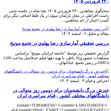
- ۲۴ فروردین ۱۴۰۵
سخنگوی مجاهدین - ۲۴ فروردین ۱۴۰۵ بچهٔ شاه در جلسه جنبی
راست افراطی در محل پارلمان سوئد در یک غلط اضافی دیگر برای
کسب اعتبار از نام مجاهدین...
مقاله و تحلیل
۰۶ اسفند ۱۴۰۴
بررسي تحقيقي آمارسازي رضا پهلوي در تجمع مونيخ
گزارش تحقيقي زير توسط ”جامعه ايرانيان مونيخ” براساس
مشاهدات حضوري10 ناظر، با تهيه دهها فيلم حدفاصل ساعت 1100
تا 1800در زمين تجمع، خيابانهاي...
اعتراض و قیام
۰۳ اسفند ۱۴۰۴
خیزش بزرگ دانشجویان برای دومین روز متوالی در
دانشگاههای مختلف کشور - قیام سراسری ایران
youtube=TU8OidlQ7uU=1 youtube=LAWxTOSKlT4=1
youtube=69veC_F3nWY=1 youtube=1nXeLKVgYiU=1 قیام