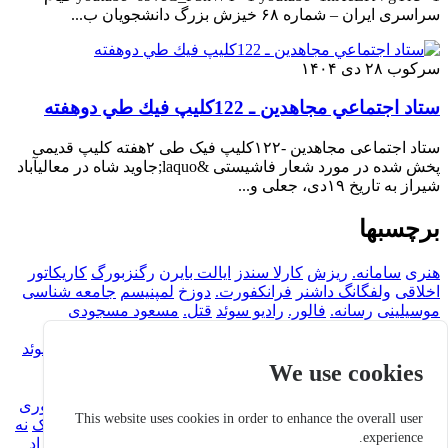
سراسری ایران – شماره ۶۸ خیزش بزرگ دانشجویان ب...
سرکوب
۲۸ دی ۱۴۰۴
ستاد اجتماعي مجاهدين ـ 122كليپ فيك طي دوهفته
ستاد اجتماعی مجاهدین -۱۲۲کلیپ فیک طی ۲هفته کلیپ قدیمی
پخش شده در مورد شعار فاشیستی &laquo;جاوید شاه در معالیآباد
شیراز به تاریخ ۱۹دی، جعلی و...
برچسبها
هنری
سامانه.
ریزش
کارلا سندز
ایالت بایرن
رگنزبورگ
کاریکاتور
اخلاقی
ولفگانگ داشنر
فرانکفورت.
دوزخ
لمپنیسم
جامعه شناسی
موسیلینی
رسانه.
فالور.
رادیو سوئد
قتل.
مسعود مسجودی
راهپیمایی
رگنسبورگ
فضیحت.
پولیتیکو
مطبوعات.
استفان
کورنلیوس
دولت آلمان
پلورالیسم
کشتار های قومی
پارلمان سوئد
شیرین عبادی
اتوبوس
واپسگرایی
آفساید
اخبار فیک
دیکتاتور
We use cookies
دیکتاتوری
شکنجه گاه
شکنجه
تشکیلات
سیاست.
تظاهرات.
خشونت.
خامنه ایی
پلیس مخفی.
پرویز ثابتی
ایتالیا.
سعید ماسوری
This website uses cookies in order to enhance the overall user
دیکتاتوری.
آلمان
دونالد ترامپ
آلترناتیو فیک
جمهوری دموکراتیک
نه
experience.
شاه نه شیخ
استکهلم
دموکراتیک.
شکنجه.
دموکراسی.
حنیف نژاد