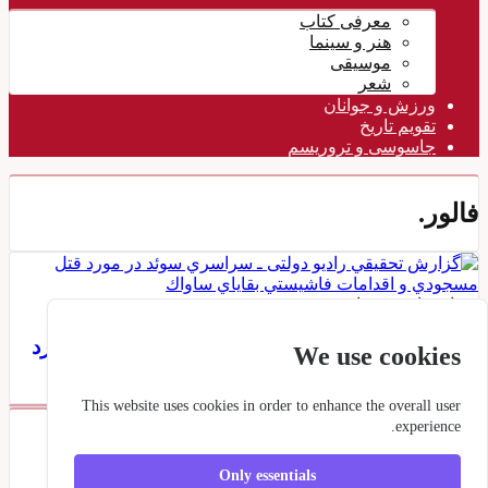
معرفی کتاب
هنر و سینما
موسیقی
شعر
ورزش و جوانان
تقویم تاريخ
جاسوسی و تروریسم
فالور.
رسانه ها
۰۹ خرداد ۱۴۰۵
گزارش تحقيقي رادیو دولتی ـ سراسري سوئد در مورد
We use cookies
قتل مسجودي و اقدامات فاشيستي بقاياي ساواك
This website uses cookies in order to enhance the overall user
experience.
برچسبها
Only essentials