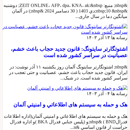
&nbsp; منبع: ZEIT ONLINE، AFP، dpa، KNA، ak:&nbsp; دوشنبه
&nbsp;10 &nbsp;دي 1403 ( 30 دسامبر 2024 &nbsp;) در آلمان
میانگین دما در سال جاری...
رسانه ها
۱۳ آذر ۱۴۰۳
اشتوتگارتر سایتونگ: قانون جدید حجاب باعث خشم،
عصبانیت در سراسر کشور شده است
&nbsp; اشتوتگارتر سایتونگ آلمان روز یکشنبه ۱۱ آذر نوشت: در
ایران، قانون جدید حجاب باعث خشم، عصبانیت و حتی تعجب در
سراسر کشور شده است. در شبک...
رسانه ها
۰۴ آذر ۱۴۰۳
هک و حمله به سیستم های اطلاعاتي و امنيتي آلمان
هک و حمله به سیستم های اطلاعاتي و امنيتي آلمان(اداره اطلاعات
فدرالBND ) &nbsp;و (پليس جنايي فدرال BKA )و اداره فدرال
حراست از قانون اساسي &n...