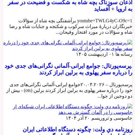
اذعان سوزناک بچه شاه به شکست و فضیحت در سفر
به اروپا + آفساید
youtube=TWLG4yC-O9c=1 برآشفتگی بچه شاه از سؤالات
خبرنگاران دربارهٔ میراث سرکوب و شکنجه و جنایات شاه و رضا
شاه و سؤالات در مورد افتخار وقیحان...
رسانه ها
۰۱ اردیبهشت ۱۴۰۵
.پرسه‌پورتال: جوامع ایرانی-آلمانی نگرانی‌های جدی خود
را درباره سفر پهلوی به برلین ابراز کردند
پرسه‌پورتال – ۲۰.۰۴.۲۰۲۶جوامع ایرانی-آلمانی نگرانی‌های جدی
خود را درباره سفر پهلوی به برلین ابراز کردند برلین (ots) - بیش از
دو دوجین از جوا...
جاسوسی و تروریسم
۲۰ آذر ۱۴۰۴
روزنامه دي ولت: چگونه دستگاه اطلاعاتی ایران