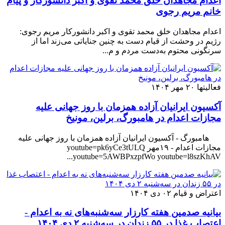
اعدام مجاهدان خلق محمد تقوی و اکبر دانشورکار و پیام
خانم مریم رجوی
اعدام مجاهدان خلق محمد تقوی و اکبر دانشورکار مریم رجوی:
رژیم در وحشت از قیام دست به چنین جنایاتی می‌زند اما از
سرنگونی محتوم به‌دست مردم و م...
فعالیتها
۲۰ مهر ۱۴۰۴
آکسیون ایرانیان آزاده همزمان با روز جهانی علیه
مجازات اعدام در هامبورگ، برلین، مونیخ
هامبورگ - آکسیون ایرانیان آزاده همزمان با روز جهانی علیه
مجازات اعدام - ۱۹مهر youtube=pk6yCe3tULQ
youtube=5AWBPxzpfWo youtube=l8szKhAV...
اعتراض و قیام
۰۲ دی ۱۴۰۴
بیانیه صدمین هفته کارزار سه‌شنبه‌های نه به اعدام -
اعتصاب غذا در ۵۵ زندان در سه‌شنبه ۲ دی ۱۴۰۴