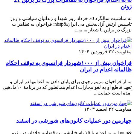
ژوئن
به مناسبت سالگرد 30 خرداد روز شهدا و زندانیان سیاسی و روز
تاسیس ارتش آزادیبخش می ایران&nbsp; فراخوان به تظاهرات
بزرگ در برلین با شعار نه به...
مقاومت
۲۲ فروردین ۱۴۰۴
فراخوان بیش از ۱۰۰۰شهردار فرانسوی به توقف احکام
ظالمانه اعدام در ایران
ما از فراخوان مریم رجوی برای پایان دادن به اعدامها در ایران و
تعهد قاطع او به لغو مجازات اعدام همانطور که در برنامهٔ ۱۰مادهیی
آمده است حمایت...
مقاومت
۲۲ اسفند ۱۴۰۳
چهارمین دور عملیات کانون‌های شورشی در اسفند
&laquo;نه به اعدام با ۱۵ پاسخ آتشین به قضاییه جلادان در رژیم