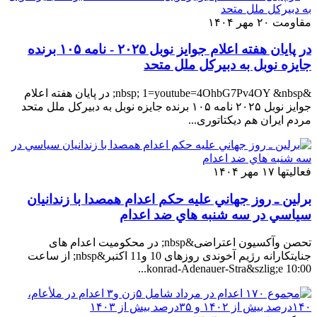
مقاومت
۲۰ مهر ۱۴۰۴
در پایان هفته اعلام جوایز نوبل ۲۰۲۵ - نامه ۱۰۵ برنده
جایزه نوبل به دبیرکل ملل متحد
&nbsp; 1=youtube=4OhbG7Pv4OY &nbsp; در پایان هفته اعلام
جوایز نوبل ۲۰۲۵ نامه ۱۰۵ برنده جایزه نوبل به دبیرکل ملل متحد
مردم ایران هم دیکتاتوری...
فعالیتها
۱۷ مهر ۱۴۰۴
برلين ـ روز جهاني عليه حكم اعدام همصدا با زندانيان
سياسي در سه شنبه هاي ضد اعدام
تحصن وآکسیون اعتراضی&nbsp; در محکومیت اعدام های
جنایتکارانه رژیم آخوندی روزهای 10 و11 اکتبر&nbsp; از ساعت
10:00 konrad-Adenauer-Stra&szlig;e...