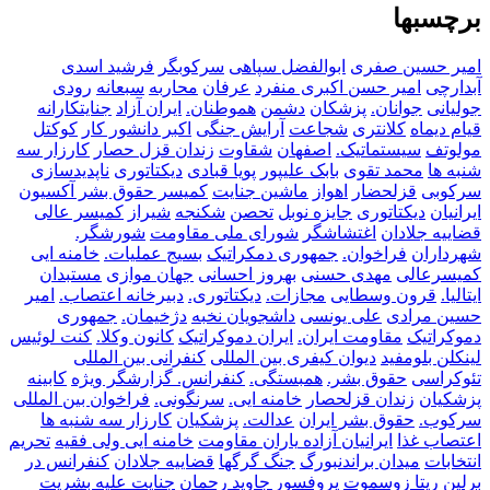
برچسبها
امیر حسین صفری
ابوالفضل سپاهی
سرکوبگر
فرشید اسدی
آبدارچی
امیر حسن اکبری منفرد
عرفان
محاربه
سبعانه
رودی
جولیانی
جوانان.
پزشکان
دشمن
هموطنان.
ایران آزاد
جنایتکارانه
قیام دیماه
کلانتری
شجاعت
آرایش جنگی
اکبر دانشور کار
کوکتل
مولوتف
سیستماتیک.
اصفهان
شقاوت
زندان قزل حصار
کارزار سه
شنبه ها
محمد تقوی
بابک علیپور
پویا قبادی
دیکتاتوری
ناپدیدسازی
سرکوبی
قزلحضار
اهواز
ماشین جنایت
کمیسر حقوق بشر
آکسیون
ایرانیان
دیکتاتوری
جایزه نوبل
تحصن
شکنجه
شیراز
کمیسر عالی
قضاییه جلادان
اغتشاشگر
شورای ملی مقاومت
شورشگر.
شهرداران
فراخوان.
جمهوری دمکراتیک
بسیج
عملیات.
خامنه ایی
کمیسرعالی
مهدی حسنی
بهروز احسانی
جهان موازی
مستبدان
ایتالیا.
قرون وسطایی
مجازات.
دیکتاتوری.
دبیرخانه
اعتصاب.
امیر
حسین مرادی
علی یونسی
داشجویان نخبه
دژخیمان.
جمهوری
دموکراتیک
مقاومت ایران.
ایران دموکراتیک
کانون وکلا.
کنت لوئیس
لینکلن بلومفید
دیوان کیفری بین المللی
کنفرانی بین المللی
تئوکراسی
حقوق بشر.
همبستگی.
کنفرانس.
گزارشگر ویژه
کابینه
پزشکیان
زندان قزلحصار
خامنه ایی.
سرنگونی.
فراخوان بین المللی
سرکوب.
حقوق بشر ایران
عدالت.
پزشکیان
کارزار سه شنبه ها
اعتصاب غذا
ایرانیان آزاده
یاران مقاومت
خامنه ایی ولی فقیه
تحریم
انتخابات
میدان براندنبورگ
جنگ گرگها
قضاییه جلادان
کنفرانس در
برلین
ریتا زوسموت
پروفسور جاوید رحمان
جنایت علیه بشریت