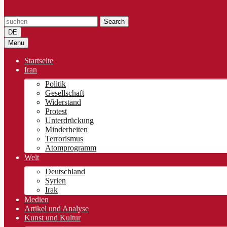
Search
DE
Menu
Startseite
Iran
Politik
Gesellschaft
Widerstand
Protest
Unterdrückung
Minderheiten
Terrorismus
Atomprogramm
Welt
Deutschland
Syrien
Irak
Medien
Artikel und Analyse
Kunst und Kultur