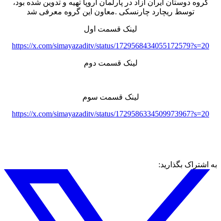
گروه دوستان ایران آزاد در پارلمان اروپا تهیه و تدوین شده بود،
توسط ریچارد چارنسکی .معاون این گروه معرفی شد
لینک قسمت اول
https://x.com/simayazaditv/status/1729568434055172579?s=20
لینک قسمت دوم
لینک قسمت سوم
https://x.com/simayazaditv/status/1729586334509973967?s=20
به اشتراک بگذارید: