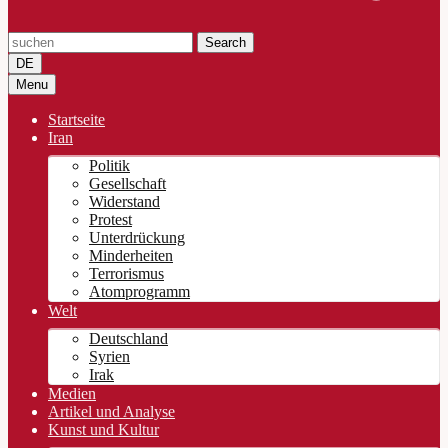
Search
DE
Menu
Startseite
Iran
Politik
Gesellschaft
Widerstand
Protest
Unterdrückung
Minderheiten
Terrorismus
Atomprogramm
Welt
Deutschland
Syrien
Irak
Medien
Artikel und Analyse
Kunst und Kultur