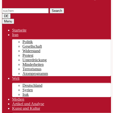
Search
DE
Menu
Startseite
Iran
Politik
Gesellschaft
Widerstand
Protest
Unterdrückung
Minderheiten
Terrorismus
Atomprogramm
Welt
Deutschland
Syrien
Irak
Medien
Artikel und Analyse
Kunst und Kultur