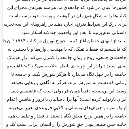
همین‌جا عیان می‌شود که جامعه‌ی ما، هر سه تجربه‌ی مجزای این
کتاب‌ها را به شکلِ هم‌زمان در گوشت و پوستِ خود زیسته است.
برای درکِ این شرایط بغرنج، اجازه دهید در راهروهای این سه تجربه
داستانی قدم بزنیم تا ابعادِ این واقعیتِ چندلایه آشکار شود.
بیایید از انتهای خفقان آغاز کنیم . جورج اورول در کتاب ۱۹۸۴ ؛ آن‌جا
که فاشیسم نه فقط با تفنگ، که با مهندسیِ واژه‌ها و با دستبرد به
حافظه‌ی جمعی، روح و روانِ جامعه را کنترل می‌کند، رازِ هولناکِ
بقای استبداد را در این چرخه‌ی باطل، خلاصه می‌کند که: فاشیسم،
جامعه را در جهل نگاه می‌دارد تا هرگز شورش نکند، و جامعه تا
زمانی که دست به شورش نزند، هرگز به آگاهی و رهایی نخواهد
رسید. این بن‌بست، دقیقاً همان فرمولی است که فاشیسم دینی
ایران بازتولید کرده است؛ آنها برای سالیان با ترور و ماشینِ اعدام
از یک سو ، و جریان‌های پوشالی با لالاییِ فریبنده‌ی تغییرِ بی‌هزینه،
جامعه را در همین برزخ معلق نگاه داشتند. تا فشار و تبلیغات همه
جانبه حسِ طبیعی‌بودنِ حقِ شورش را از انسانِ ایرانی سلب کند و