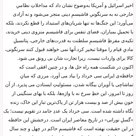
اخیر اسرائیل و آمریکا به‌وضوح نشان داد که مداخلاتِ نظامیِ
خارجی نه به سرنگونیِ فاشیسمِ دینی منجر می‌شود و نه آزادی
می‌آورد؛ این جنگ‌ها نه تنها شریان‌های استبداد را قطع نکردند، بلکه
با تحمیلِ بمباران، فضای تنفس برای فاشیسم منزوی دینی خریدند،
تکیه‌ی مفرطِ فاشیسمِ سلطنت به قدرت‌های خارجی، پتانسیلِ
مادیِ قیام‌ را موقتا تبخیر کرد.آنها نمی خواهند قبول کنند سرنگونی،
کالا برای واردات نیست. زیرا تجارت شان بی رونق می شود.
اکنون در شکست همه راه حل ها، و در چنین افقی است که
حافظه‌ی ایرانی سی خرداد را بیاد می آورد، مرزی که میانِ
تماشاچی یا آویزان بیگانه شدن، مسئولیتِ ایستادن می پذیرد. از آن
روز تا امروز، این خطِ سرخ نه با واژه‌ها، بلکه با بهای سنگینی از
خونِ بیش از صد و بیست هزار تن از پاک‌ترین تبارِ این خاک، زنده
نگاه داشته شده است. سی خرداد یک عددِ جامد در تقویم نیست؛ یک
«گسلِ نورانی» در تاریخ معاصر ایران است. درخششِ این حافظه
در این حقیقت نهفته است که فاشیسمِ حاکم در چهل و چند سال