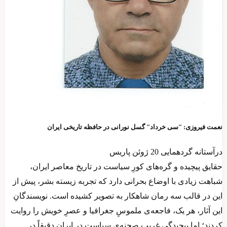
نعمت فیروزی: "سی خرداد" گسل نورانی در حافظه تاریخی ایران
درآستانه گردهمایی 20 ژوئن پاریس
حقایق پیچیده و گره‌های کورِ سیاست در تاریخ معاصر ایران،
شباهت زیادی با اوضاع بحرانی دارد که تجربه زیسته بشر، پیش از
این در قالب سه رمان‌ شاهکار به تصویر کشیده است. نویسندگانِ
این آثار، هر یک، فاجعه‌ی ملموسِ جغرافیا و عصرِ خویش را روایت
کردند؛ اما پیچیدگیِ غریبِ صحنه‌ی سیاست در ایران دقیقاً در