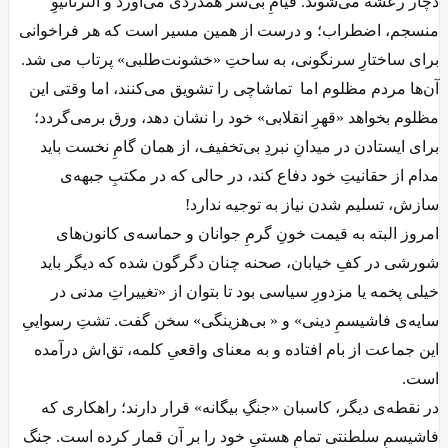
دچار رعشه می‌شوند. قیامِ بی‌سر همدردی می‌آورد و آلترناتیوِ
منسجم، اضطراب؛ و درست از همین مسیر است که هر فراخوانی
برای ساختارِ سرنگونی، به ساحتِ «خشونت‌طلبی» پرتاب می شد.
آن‌ها مردم مظلوم اما تماشاچی را تشویق می‌کنند، اما وقتی این
مظلوم بخواهد «قهرِ انقلابی» خود را نشان دهد، ورق برمی‌گردد؛
برای ایستادن در میدانِ نبردِ بی‌تخفیف، از همان گامِ نخست باید
مدام از حقانیتِ خود دفاع کند، در حالی که در مکتبِ جبهه‌ی
سازش، تسلیم شدن نیاز به توجیه ندارد!
امروز البته به قیمت خونِ گرمِ جوانان و حماسه‌ی کانون‌های
شورشی در کفِ خیابان، صحنه چنان دگرگون شده که دیگر باید
خیلی پخمه یا مزدورِ سیاسی بود تا بتوان از «تغییراتِ مدنی در
سایه‌ی فاشیسمِ دینی» و « بی‌هزینگی» سخن گفت. تشتِ رسواییِ
این جماعت از بام افتاده و به معنای واقعیِ کلمه، تق‌اش درآمده
است.
در نقطه‌ی دیگر، کاسبان «جنگِ بیگانه» قرار دارند؛ راهکاری که
فاشیسمِ سلطنتی تمامِ هستیِ خود را بر آن قمار کرده است. جنگ