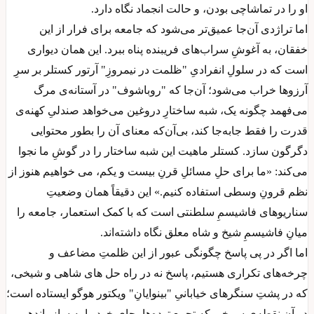
او را در تماشاچی بودن، و حالت انجماد نگاه دارد.
اما تراژدی آن‌جا عمیق‌تر می‌شود که جامعه برای فرار از این
خفقان، به آغوشِ سراب‌های فریبنده پناه ببرد. این همان دیواری
است که در سلولِ انفرادیِ "ظلمت در نیمروزِ" آرتور کستلر بر سرِ
آرزوها خراب می‌شود؛ آن‌جا که "روباشوف" در آستانه‌ی مرگ
می‌فهمد چگونه یک، شبه ساختارِ دروغین می‌خواهد صندلیِ کهنه‌ی
قدرت را فقط جابه‌جا کند، بی‌آن‌که معنای آن را بطور محتوایی
دگرگون سازد. کستلر ماهیت این شبه ساختار را در گوشِ ما نجوا
می‌کند: «ما برای حلِ مسائلِ قرنِ بیست و یکم، می خواهیم هنوز از
نظم قرونِ وسطی استفاده ‌کنیم.» این دقیقاً همان وضعیتِ
سناریوهای فاشیسمِ سلطنتی است که با کمک استعمار، جامعه را
میانِ فاشیسمِ شیخ و شاه معلق نگاه داشته‌اند.
اما اگر در پی پاسخ چگونگی عبور از این ظلمتِ مضاعف و
چرخه‌های تکراری هستیم، پاسخ نه در راه حل های شاهی و شیخی،
که در پشتِ سنگرهای خیابانیِ "بینوایانِ" ویکتور هوگو ایستاده است؛
در آن نقطه‌ی سرخی که تجمعِ توده‌ها، جای خود را به سازماندهی