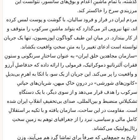
گذشته، با تمامِ ماشینِ اعدام و بوق‌های سانسور، نتوانست این
مرزبندیِ سرخ را خاکستر کند.
مردم ایران در فراز و فرود سالیان، با گوشت و پوست لمس کرده
اند، تنها نیرویی اثر می‌گذارد که بتواند ماشینِ سرکوب را متوقف و
از کار بیندازد. در میانِ این طیف گوناگون اپوزیسیون، تنها یک جریان
توانسته است ادعای تغییر را به متنِ سختِ واقعیت بکشاند.
«سازمان مجاهدین خلق ایران» به عنوان ساختارِ سرنگونی و ستونِ
فقراتِ آلترناتیوِ دموکراتیک، فرمولی را ارائه داده که حدفاصلِ آرزو
و واقعیت را پر می‌کند. این جریان از یک سو، با اتکا به اهرمِ بی‌بدیلِ
«کانون‌های شورشی» در درونِ خاکِ میهن، شریان‌های حیاتیِ
سرکوب را هدف قرار می‌دهد و از سوی دیگر، با یک دستگاهِ
تشکیلاتیِ منضبط و بین‌المللی، صدای بی‌تخفیفِ انقلابِ ایران شده
است. مقاومت در این ساحت، سازمان یافته و با تکیه بر استقلالِ
کاملِ مالی و سیاسی، نبرد را از جغرافیای توهم به زمینِ سختِ
رئال‌پولیتیک می‌کشاند.
تاریخ به جمع‌هایی که صرفاً برای تماشا گِرد هم می‌آیند، وزن