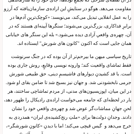
مقاومت می‌دهد. هوگو در ستایشِ این اراده‌ی سازمان‌یافته که آرزو
را به عمل انقلابی تبدیل می‌کند، می‌نویسد: «کوچک‌ترینِ آدم‌ها در
برابرِ فداکاری، بزرگ‌ترین می‌شوند؛ سنگرها آیینه‌ای هستند که در
آن، چهره‌ی واقعیِ آزادی دیده می‌شود.» بله این سنگر های خیابانی
همان جایی است که اکنون "کانون های شورش" ایستاده اند.
تاریخ سیاسی میهن ما بیرحم‌تر از آن بوده که در جنگ سرنوشت
فقط تماشای واقعیت کند؛ وارونه نویسی وقایعٍ، روش جاری بوده
است. با قد کشیدنِ دیوارهای فاشیسمِ دینی، حق طبیعی‌ شورش
جرمی نابخشودنی شد. و جهان نیز بسیج شد تا ضامن بقای او شود.
در این میان، اپوزیسیون‌های مدنی، از مردم تماشاچی ساختند، هر
بار در لحظه‌ای که جامعه می‌خواست اراده‌ی رادیکال را ظهور دهد،
لحنِ جهانِ مماشات‌گر عوض شد و چهره‌ی واقعیِ خود را نشان
دادند. وجدانِ دولت‌ها برای «ملتِ رنج‌کشیده‌ی ایران» همدردی به
خرج می‌دهد و گیس قیچی می‌کند؛ اما با دیدنِ «کانونِ شورشگر»،