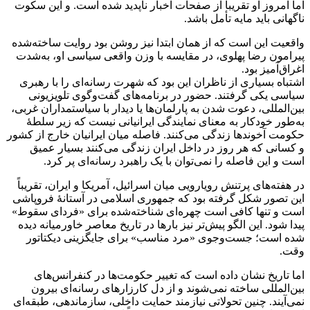
اما امروز او تقریباً از صفحات اخبار ناپدید شده است. و این سکوت
ناگهانی باید مایه تأمل باشد.
واقعیت این است که از همان ابتدا نیز روشن بود روایت ساخته‌شده
پیرامون رضا پهلوی، در مقایسه با وزن واقعی سیاسی او، به‌شدت
اغراق‌آمیز بود.
اشتباه بسیاری از ناظران این بود که شهرت رسانه‌ای را با رهبری
سیاسی یکی گرفتند. حضور در برنامه‌های گفت‌وگوی تلویزیونی
بین‌المللی، دعوت شدن به پارلمان‌ها یا دیدار با سیاستمداران غربی،
به‌طور خودکار به معنای نمایندگی ایرانیانی نیست که زیر سلطهٔ
حکومت آخوندها زندگی می‌کنند. فاصله میان ایرانیان خارج از کشور
و کسانی که هر روز در داخل ایران زندگی می‌کنند بسیار عمیق
است و این فاصله را نمی‌توان با یک راهبرد رسانه‌ای پر کرد.
در هفته‌های پرتنش رویارویی میان اسرائیل، آمریکا و ایران، تقریباً
این تصور شکل گرفته بود که جمهوری اسلامی در آستانهٔ فروپاشی
است و تنها کافی است چهره‌ای شناخته‌شده برای «فردای سقوط»
پیدا شود. این الگو پیش‌تر نیز بارها در تاریخ معاصر خاورمیانه دیده
شده است؛ جست‌وجوی «مرد مناسب» برای جایگزینی دیکتاتور
وقت.
اما تاریخ نشان داده است که تغییر حکومت‌ها در کنفرانس‌های
بین‌المللی ساخته نمی‌شوند و از دل کارزارهای رسانه‌ای بیرون
نمی‌آیند. چنین تحولاتی نیازمند حمایت داخلی، سازماندهی، طبقه‌ای