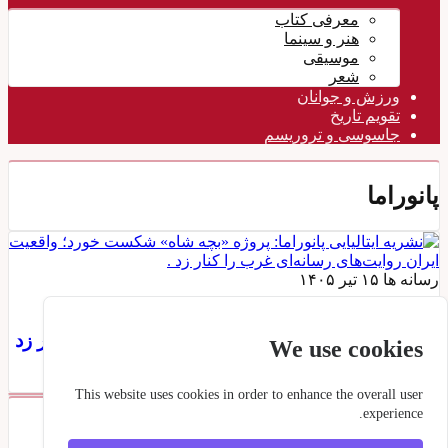
معرفی کتاب
هنر و سینما
موسیقی
شعر
ورزش و جوانان
تقویم تاريخ
جاسوسی و تروریسم
پانوراما
رسانه ها
۱۵ تیر ۱۴۰۵
نشریه ایتالیایی پانوراما: پروژه «بچه شاه» شکست
خورد؛ واقعیت ایران روایت‌های رسانه‌ای غرب را کنار زد
We use cookies
.
This website uses cookies in order to enhance the overall user
experience.
برچسبها