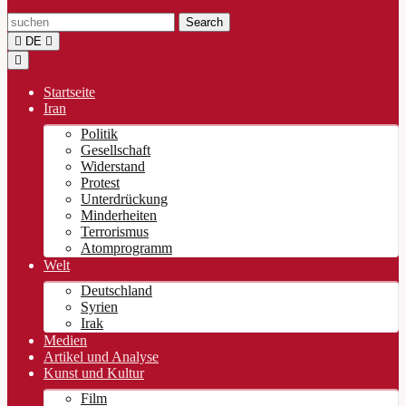
Search
DE
Menu
Startseite
Iran
Politik
Gesellschaft
Widerstand
Protest
Unterdrückung
Minderheiten
Terrorismus
Atomprogramm
Welt
Deutschland
Syrien
Irak
Medien
Artikel und Analyse
Kunst und Kultur
Film