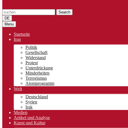
Search
DE
Menu
Startseite
Iran
Politik
Gesellschaft
Widerstand
Protest
Unterdrückung
Minderheiten
Terrorismus
Atomprogramm
Welt
Deutschland
Syrien
Irak
Medien
Artikel und Analyse
Kunst und Kultur