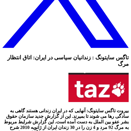
تاگس سايتونگ : زندانیان سیاسی در ایران: اتاق انتظار
مرگ
بیروت تاگس سايتونگ: آنهایی که در ایران زندانی هستند گاهی به
سادگی رها می شوند تا بمیرند. این از گزارش جدید سازمان حقوق
بشر عفو بین الملل به دست آمده است. این گزارش شرایط مربوط
به مرگ 92 مرد و 4 زن را در 30 زندان ایران از ژانویه 2010 شرح