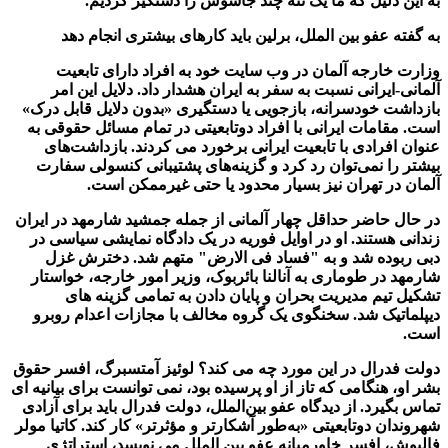
به این دلیل که ما یک تنه چند جاسوس را دستگیر كرديم."
به گفته عفو بین الملل، برلین باید کارهای بیشتری انجام دهد
وزارت خارجه آلمان در وب سایت خود به افراد دارای تابعیت
آلمانی-ایرانی نسبت به سفر به ایران هشدار داد. دلایل این امر
بازداشت خودسرانه، بازجویی یا دستگیری «بدون دلایل قابل درک»
است. مقامات ایرانی با افراد دوتابعیتی در تمام مسائل حقوقی به
عنوان افرادی با تابعیت ایرانی برخورد می کردند. بازداشت‌های
بیشتر را نمی‌توان رد کرد و گزینه‌های پشتیبانی کنسولی سفارت
آلمان در تهران نیز بسیار محدود یا حتی غیرممکن است.
در حال حاضر حداقل چهار آلمانی از جمله جمشید شارمهد در ایران
زندانی هستند. او در اوایل فوریه در یک دادگاه نمایشی سیاسی در
دبی ربوده شد و به "فساد فی الارض" متهم شد. دخترش غزل
شارمهد در طوماری به آنالنا بائربوک، وزیر امور خارجه، خواستار
تشکیل تیم مدیریت بحران و پایان دادن به تمامی گزینه های
دیپلماتیک شد. سخنگوی یک گروه مخالف با مجازات اعدام روبرو
است.
دولت فدرال در این مورد چه می کند؟ لوئیز آمتسبرگ، افسر حقوق
بشر او، هنگامی که تاز از او پرسیده بود، نمی توانست برای بیانیه ای
تماس بگیرد. از دیدگاه عفو بین‌الملل، دولت فدرال باید برای آزادی
شهروندان دوتابعیتی «به‌طور آشکارتر و مؤثرتر» کار کند. کاتیا مولر
فالبوش، افسر خاورمیانه عفو بین الملل می نویسد، استراتژی