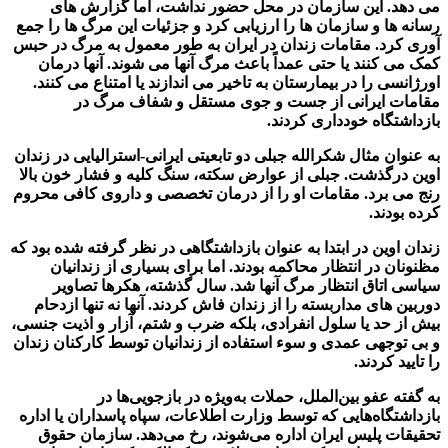
می دهد. این سازمان در محل حضور نداشت، اما گزارش های
رسانه ها و سازمان ها را ارزیابی کرد و جزئیات این مرگ ها را جمع
آوری کرد. مقامات زندان در ایران به طور معمول به مرگ در حبس
کمک می کنند یا حتی عمداً باعث مرگ آنها می شوند. آنها درمان
اورژانسی را در بیمارستان به تاخیر می اندازند یا امتناع می کنند.
مقامات ایرانی از جست و جوی مستقل و شفاف مرگ در
بازداشتگاه خودداری کردند.
به عنوان مثال شکرالله جبلی دو تابعیتی ایرانی-استرالیایی در زندان
اوین درگذشت. جبلی از عوارض سکته، سنگ کلیه و فشار خون بالا
رنج می برد. مقامات او را از درمان تخصصی و داروی کافی محروم
کرده بودند.
زندان اوین در ابتدا به عنوان بازداشتگاهی در نظر گرفته شده بود که
مظنونان در انتظار محاکمه بودند. اما برای بسیاری از زندانیان
سیاسی اتاق انتظار مرگ آنها شد. سال گذشته، هکرها تصاویر
دوربین های مداربسته را از زندان فاش کردند. آنها نه تنها ازدحام
بیش از حد یا سلول انفرادی، بلکه ضرب و شتم، آزار و اذیت جنسی،
و بی توجهی عمدی و سوء استفاده از زندانیان توسط کارکنان زندان
را تایید کردند.
به گفته عفو بین‌الملل، حملات به‌ویژه در بازجویی‌ها در
بازداشتگاه‌هایی که توسط وزارت اطلاعات، سپاه پاسداران یا اداره
تحقیقات پلیس ایران اداره می‌شوند، رخ می‌دهد. سازمان حقوق