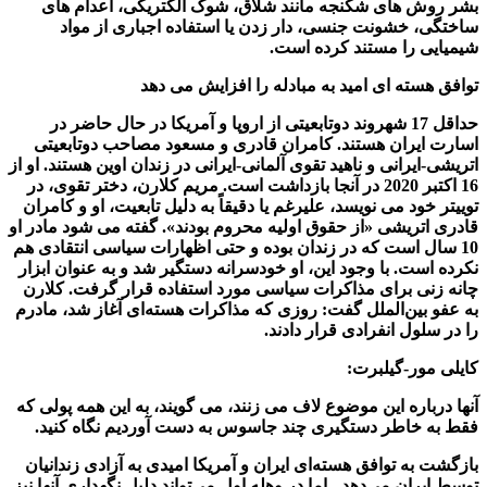
بشر روش های شکنجه مانند شلاق، شوک الکتریکی، اعدام های
ساختگی، خشونت جنسی، دار زدن یا استفاده اجباری از مواد
شیمیایی را مستند کرده است.
توافق هسته ای امید به مبادله را افزایش می دهد
حداقل 17 شهروند دوتابعیتی از اروپا و آمریکا در حال حاضر در
اسارت ایران هستند. کامران قادری و مسعود مصاحب دوتابعیتی
اتریشی-ایرانی و ناهید تقوی آلمانی-ایرانی در زندان اوین هستند. او از
16 اکتبر 2020 در آنجا بازداشت است. مریم کلارن، دختر تقوی، در
توییتر خود می نویسد، علیرغم یا دقیقاً به دلیل تابعیت، او و کامران
قادری اتریشی «از حقوق اولیه محروم بودند». گفته می شود مادر او
10 سال است که در زندان بوده و حتی اظهارات سیاسی انتقادی هم
نکرده است. با وجود این، او خودسرانه دستگیر شد و به عنوان ابزار
چانه زنی برای مذاکرات سیاسی مورد استفاده قرار گرفت. کلارن
به عفو بین‌الملل گفت: روزی که مذاکرات هسته‌ای آغاز شد، مادرم
را در سلول انفرادی قرار دادند.
کایلی مور-گیلبرت:
آنها درباره این موضوع لاف می زنند، می گویند، به این همه پولی که
فقط به خاطر دستگیری چند جاسوس به دست آوردیم نگاه کنید.
بازگشت به توافق هسته‌ای ایران و آمریکا امیدی به آزادی زندانیان
توسط ایران می‌دهد - اما در وهله اول می‌تواند دلیل نگهداری آنها نیز