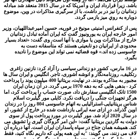
باشد. زیرا قرارداد ایران و آمریکا که در سال 2015 منعقد شد مبادله
زندانیان را نیز در بر داشت. با از سرگیری مذاکرات در وین، موضوع
دوباره به روي ميز بازمی گردد.
پس از کنفرانس امنیتی مونیخ در فوریه، حسین امیرعبداللهیان، وزیر
امور خارجه ایران به یورونیوز گفت که ایران آماده تبادل زندانیان
خارج از مذاکرات وین یا موازی با آنها است. وی گفت: «تعداد بسیار
محدودی از ایرانیان دو تابعیتی هستند که متأسفانه دست به
جاسوسی زده اند.» قوه قضائیه نمی تواند این موضوع را نادیده
بگیرد.
در 16 مارس، کشور دو زندانی سیاسی را آزاد کرد: نازنین زاغری
رتکلیف، روزنامه‌نگار و انوشه آشوری، تاجر. انگلیس و ایران سال ها
مجبور به مذاکره بودند. در نهایت، بریتانیا 400 میلیون پوند را پرداخت
کرد - بدهی هایی که به دهه 1970 برمی گردد. در آن زمان ایران
1500 تانک انگلیسی سفارش داد، صورت حساب را پرداخت کرد، اما
هرگز تجهیزات جنگی را دریافت نکرد. کایلی مور گیلبرت اسلام
شناس بریتانیایی-استرالیایی به اتهام جاسوسی 804 روز را در زندان
اوین گذراند. در ازای سه ایرانی بازداشت شده در خارج از کشور، او
در سال 2020 آزاد شد. مور گیلبرت در مورد پرداخت پول از سوی
دولت به گاردین بریتانیا گفت: «این امر گروگان گیری را تشویق می
کند. همیشه همان جناح در سپاه پاسداران ایران است. آنها درباره آن
لاف می زنند، می گویند: "به این همه پولی که داریم نگاه کنید، فقط