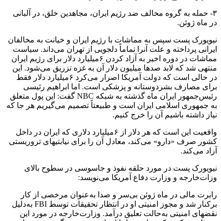
۳- حمله به گروه مخالف ضد رژیم ایران، مجاهدین خلق، در آلبانی
در ماه ژوئن.
نیویورک پست سپس به مماشات با رژیم ایران و خیانت به مخالفان
ایرانی پرداخته و علت آنرا تماماً دلجویی از تهران می‌داند. سیاست
مماشات در دوره اخیر به آزاد کردن ۶میلیارد دلار برای رژیم ایران
منتهی شد که لابد صدها میلیون دلار آن به غزه تزریق می‌شود. این
در حالی است که دولت آمریکا اصرار می‌کرد ۶میلیارد دلار فقط
برای مصارف بشردوستانه و پزشکی است. اما ابراهیم رئیسی
رئیس‌جمهور ایران ماه گذشته به شبکه NBC گفت: این پول متعلق
به جمهوری اسلامی ایران است و طبیعتاً تصمیم می‌گیریم هر جا که
نیاز داشته باشیم آن را خرج کنیم.
واقعیت این است که هر دلار از ۶میلیارد دلاری که ایران در داخل
کشور صرف «دارو» می‌کند، معادل آن را برای نیابتیهای تروریستی
آزاد می‌کند.
نیویورک پست در مورد حلقه نفوذ و جاسوسی در سطوح بالای
وزات‌خارجه و وزارت دفاع آمریکا می‌نویسد:
رابرت مالی در ماه ژوئن بی‌سر و صدا به‌عنوان مرخصی از کار
برکنار شد و مجوز امنیتی او در انتظار تحقیقات توسط FBI به‌دلیل
نقضهای امنیتی به‌حالت تعلیق درآمد. وزارت‌خارجه در مورد این