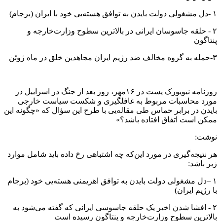
۱ -دل مشغولی دولت بایدن به توافق هسته‌یی خود با ایران (برجام)
۲ - حلقه جاسوسان ایرانی در بالاترین سطوح وزارت‌خارجه و
پنتاگون
۳-حمله به گروه مخالف ضد رژیم ایران مجاهدین خلق در ماه ژوئن
روزنامه نیویورک پست در ۱۶مهر، روز بعد از جنگ در اسراییل در
مورد محاسبات مربوط به غافلگیری و شکست سیاست خارجی
بایدن در برابر حماس طی مقاله‌یی با طرح این سؤال که «چگونه این
ممکن است اتفاق افتاده باشد؟»
نوشت:
هر نتیجه‌گیری در مورد این‌که چه اشتباهی رخ داده باید شامل موارد
زیر باشد:
۱ –دل مشغولی دولت بایدن به توافق اهریمنی هسته‌یی خود (برجام
با رژیم ایران)
۲ - افشا شدن اخیر یک حلقه جاسوسی ایرانی که گفته می‌شود به
بالاترین سطوح وزارت‌خارجه و پنتاگون رسیده است