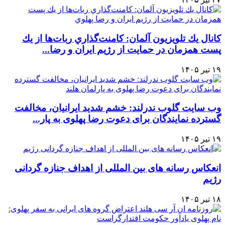
كانال يك تلويزيون آلمان: كامنت‌گذاري ربات‌ها از يك
پست همزمان در حمايت از رژيم ايران و رضا...
۱۹ تیر ۱۴۰۵
وب سایت گلوب ندرلند: خشم شدید ایرانیان، مخالفت
گسترده نمایندگان برای دعوت رضا پهلوی به پار...
۱۹ تیر ۱۴۰۵
انعکاس رسانه های بین المللی از اهداف جنازه گردانی
رژیم
۱۸ تیر ۱۴۰۵