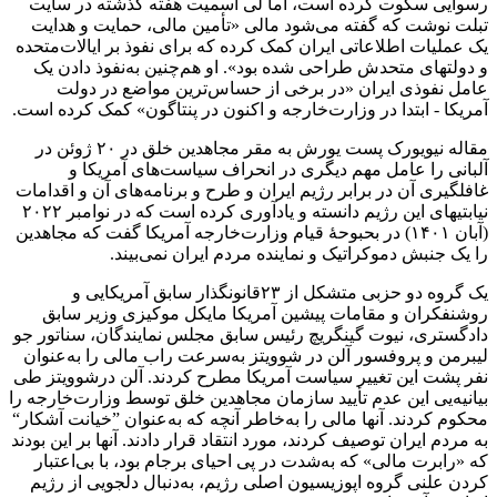
رسوایی سکوت کرده است، اما لی اسمیت هفته گذشته در سایت
تبلت نوشت که گفته می‌شود مالی «تأمین مالی، حمایت و هدایت
یک عملیات اطلاعاتی ایران کمک کرده که برای نفوذ بر ایالات‌متحده
و دولتهای متحدش طراحی شده بود». او هم‌چنین به‌نفوذ دادن یک
عامل نفوذی ایران «در برخی از حساس‌ترین مواضع در دولت
آمریکا - ابتدا در وزارت‌خارجه و اکنون در پنتاگون» کمک کرده است.
مقاله نیویورک پست یورش به مقر مجاهدین خلق در ۲۰ ژوئن در
آلبانی را عامل مهم دیگری در انحراف سیاست‌های آمریکا و
غافلگیری آن در برابر رژیم ایران و طرح و برنامه‌های آن و اقدامات
نیابتیهای این رژیم دانسته و یادآوری کرده است که در نوامبر ۲۰۲۲
(آبان ۱۴۰۱) در بحبوحه‌ٔ قیام وزارت‌خارجه آمریکا گفت که مجاهدین
را یک جنبش دموکراتیک و نماینده مردم ایران نمی‌بیند.
یک گروه دو حزبی متشکل از ۲۳قانونگذار سابق آمریکایی و
روشنفکران و مقامات پیشین آمریکا مایکل موکیزی وزیر سابق
دادگستری، نیوت گینگریچ رئیس سابق مجلس نمایندگان، سناتور جو
لیبرمن و پروفسور آلن در شوویتز به‌سرعت راب مالی را به‌عنوان
نفر پشت این تغییر سیاست آمریکا مطرح کردند. آلن درشوویتز طی
بیانیه‌یی این عدم تأیید سازمان مجاهدین خلق توسط وزارت‌خارجه را
محکوم کردند. آنها مالی را به‌خاطر آنچه که به‌عنوان ”خیانت آشکار“
به مردم ایران توصیف کردند، مورد انتقاد قرار دادند. آنها بر این بودند
که «رابرت مالی» که به‌شدت در پی احیای برجام بود، با بی‌اعتبار
کردن علنی گروه اپوزیسیون اصلی رژیم، به‌دنبال دلجویی از رژیم