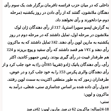
داخلی که در میان حزب فرانسه نافرمان برگزار شد، یک سوم رأی
دهنگان ملانشون، گفتند که از رأی دادن در روز یکشنبه (مرحله
دوم-م) دلخورند و رأی نخواهند داد.
به گزارش اپسو سوپرا استریا، 17٪ از رأی دهندگان ژان لوک
ملانشون در مرحله اول، تمایل داشتند که در مرحله دوم در روز
یکشنبه به مارین لوپن رأی دهند. 42٪ تمایل داشتند که به ماکرون
رأی دهند و ٪۱۷ هم قصد داشتند که رأی سفید و پوچ بریزند و 24٪
هم طرفدار غیبت در رأی گیری بودند. رئیس جمهور-کاندید، اکثر
رأی، رأی دهندگان یانیک ژادو (تقریبا 65٪آن را) به خود جلب کرد و از
رأی دهندگان والری پکرس 53٪ را به خود جلب کرد و در عوض،
طرفداران زمور که به طور منطقی اکثریت به سمت لوپن رفتند.
جدول رأی داده شده بر اساس جداسازی سنی، شغلی، درآمد به
ماکرون و لوپن:
سنی:
24-18ساله: ماکرون 62 درصد. مارین لوپن: 42درصد