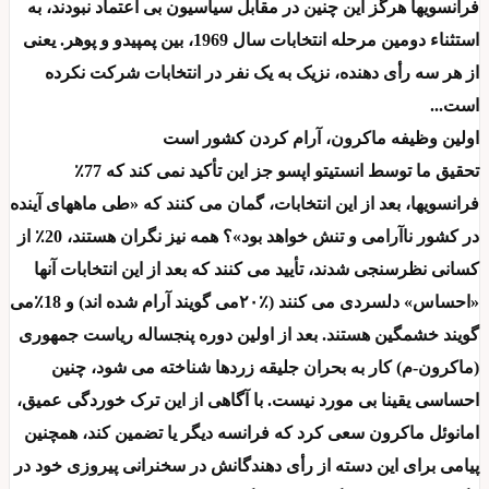
فرانسویها هرگز این چنین در مقابل سیاسیون بی اعتماد نبودند، به
استثناء دومین مرحله انتخابات سال 1969، بین پمپیدو و پوهر. یعنی
از هر سه رأی دهنده، نزیک به یک نفر در انتخابات شرکت نکرده
است...
اولین وظیفه ماکرون، آرام کردن کشور است
تحقیق ما توسط انستیتو اپسو جز این تأکید نمی کند که 77٪
فرانسویها، بعد از این انتخابات، گمان می کنند که «طی ماههای آینده
در کشور ناآرامی و تنش خواهد بود»؟ همه نیز نگران هستند، 20٪ از
کسانی نظرسنجی شدند، تأیید می کنند که بعد از این انتخابات آنها
«احساس» دلسردی می کنند (٪۲۰می گویند آرام شده اند) و 18٪می
گویند خشمگین هستند. بعد از اولین دوره پنجساله ریاست جمهوری
(ماکرون-م) کار به بحران جلیقه زردها شناخته می شود، چنین
احساسی یقینا بی مورد نیست. با آگاهی از این ترک خوردگی عمیق،
امانوئل ماکرون سعی کرد که فرانسه دیگر یا تضمین کند، همچنین
پیامی برای این دسته از رأی دهندگانش در سخنرانی پیروزی خود در