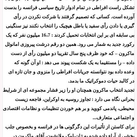
تشکل راست افراطی در تمام ادوار تاریخ سیاسی فرانسه را بدست
آورده است. کسانی که تصمیم گرفتند با شرکت نکردن در رأی
گیری یا دادن رأی سفید یا باطل هیچیک را انتخاب نکنند نیز سنگینی
بی سابقه ای بر این انتخابات تحمیل کردند : 16،7 میلیون نفر که یک
رکورد جدید به شمار می رود. همین دو رقم درشت پیروزی امانوئل
ماکرون – که خود ظرف پنج سال تقریبا دو میلیون رأی از دست
داده – را مستقیما به یک شکست پیوند می دهد : او آن گونه که
وعده داده بود نتوانسته جریانات افراطی را منزوی و جان تازه ای
در کالبد حیات دموکراتیک ما بدمد.
تجدید انتخاب ماکرون همچنان او را زیر فشار مجموعه ای از شرایط
بحرانی نگاه می دارد : تجاوز روسیه به اوکراین، فاجعه زیست
محیطی، پاندمی کووید و بر هم خوردن تنظیمات و نظامات اقتصادی
و اجتماعی متعارف...
برای کاستن از تأثیرات این دگرگونی ها در فرانسه و بخصوص جلب
بخشی از آراء داده شده به ژان-لوک ملانشون، آقای ماکرون در