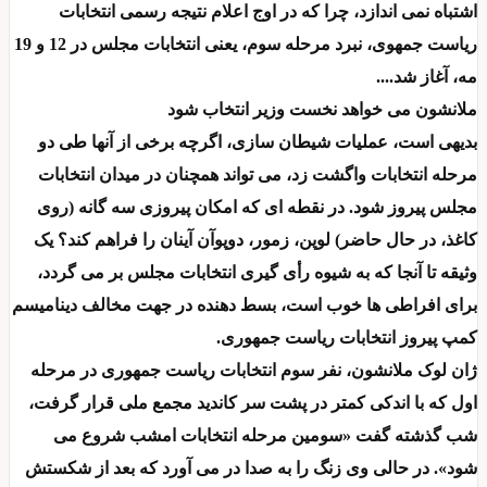
اشتباه نمی اندازد، چرا که در اوج اعلام نتیجه رسمی انتخابات
ریاست جمهوی، نبرد مرحله سوم، یعنی انتخابات مجلس در 12 و 19
مه، آغاز شد....
ملانشون می خواهد نخست وزیر انتخاب شود
بدیهی است، عملیات شیطان سازی، اگرچه برخی از آنها طی دو
مرحله انتخابات واگشت زد، می تواند همچنان در میدان انتخابات
مجلس پیروز شود. در نقطه ای که امکان پیروزی سه گانه (روی
کاغذ، در حال حاضر) لوپن، زمور، دوپوآن آینان را فراهم کند؟ یک
وثیقه تا آنجا که به شیوه رأی گیری انتخابات مجلس بر می گردد،
برای افراطی ها خوب است، بسط دهنده در جهت مخالف دینامیسم
کمپ پیروز انتخابات ریاست جمهوری.
ژان لوک ملانشون، نفر سوم انتخابات ریاست جمهوری در مرحله
اول که با اندکی کمتر در پشت سر کاندید مجمع ملی قرار گرفت،
شب گذشته گفت «سومین مرحله انتخابات امشب شروع می
شود». در حالی وی زنگ را به صدا در می آورد که بعد از شکستش