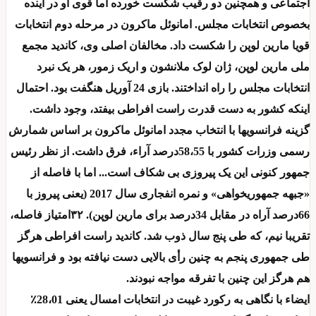
اجتماعی و همچنین دو رقیب شکست خورده اما قوی او در آینده
بخصوص انتخابات مجلس. امانوئل ماکرون در مرحله دوم انتخابات
قویا مارین لوپن را شکست داد. مخالفان اصلی وی، کاندید مجمع
ملی مارین لوپن، ژان لوک ملانشون و اریک زمور، هر یک نبرد
انتخابات مجلس را راه انداختند. بازی 24 آوریل هنگفت بود. احتمال
اینکه کشور به دست قدرت راست افراطی بیفتد، وجود داشت.
گزینه فرانسویها با انتخاب مجدد امانوئل ماکرون بر اساس شمارش
رسمی وزرات کشور با 58،55درصد آراء، فرق داشت. از نظر رئیس
جمهور کنونی این یک پیروزی بی شکاف است... اما با فاصله از
«جبهه جمهوریخواهی» و نمره انفجاری سال 2017 (یعنی پیروز با
66درصد آراه در مقابل 34درصد برای مارین لوپن). ۳۲امتیاز فاصله،
تقریبا نیم، که طی پنج سال ذوب شد. کاندید راست افراطی هرگز
طی جمهوری پنجم به چنین رأی بالایی دست نیافته بود و فرانسویها
هم هرگز این چنین با تفرقه مواجه نبودند.
ایضاء با نگاهی به رکورد غیبت در انتخابات امسال یعنی 28،01٪