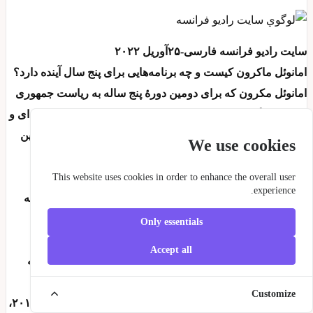
سایت رادیو فرانسه فارسی-۲۵آوریل ۲۰۲۲
امانوئل ماکرون کیست و چه برنامه‌هایی برای پنج سال آینده دارد؟
امانوئل مکرون که برای دومین دورۀ پنج ساله به ریاست جمهوری
فرانسه برگزیده شد، از نظر فرانسوی‌ها به دلیل کارنامه حرفه‌ای و
عملکردش، در مرتبه‌ای بالاتر از رقیب انتخاباتی خود، خانم مارین
We use cookies
لوپن قرار گرفت.
امانوئل مکرون، پیش از پیروزی در انتخابات ریاست‌جمهوری
This website uses cookies in order to enhance the overall user
experience.
فرانسه در سال ۲۰۱۷، چهره‌ شناخته‌شده‌ای در جهان نبود اما به
دلیل حضور در وزارت اقتصاد و صنعت فرانسه در دوره
Only essentials
ریاست‌جمهوری فرانسوا هولاند و پس از پایه‌گذاری یک حزب
Accept all
سیاسی و موضع‌گیری در برابر احزاب چپ و راست فرانسه، به
چهره‌ای سیاسی در این کشور تبدیل شد.
Customize
ماکرون در زمان حضور فرانسوا هولاند در کاخ الیزه در سال ۲۰۱۲،