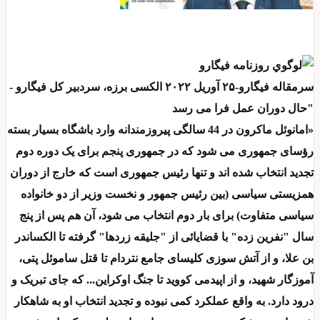
سرمقاله فیگارو-۲۵ آوریل ۲۰۲۲ الکسی برزه، سردبیر کل فیگارو -
"حال دوران عمل فرا می رسد
«امانوئل ماکرون در 44 سالگی پیروزمندانه وارد باشگاه بسیار بسته
رؤسای جمهوری می شود که در جمهوری پنجم برای یک دوره دوم
تجدید انتخاب شده اند و تنها رئیس جمهوری است که خارج از دوران
همزیستی سیاسی (بین رئیس جمهور و نخست وزیر از دو خانواده
سیاسی متفاوت) برای بار دوم انتخاب می شود، آن هم پس از پنج
سال "نفرین زده" با قضایائی از "جلیقه زردها" گرفته تا الکساندر
بن علا، و از آتش سوزی کلیسای جامع نتردام تا قتل ساموئل پتی،
آموزگار شهید، و از اپیدمی کووید تا جنگ اوکراین... که جای تبریک و
درود دارد. به واقع عملکرد کمی نبوده و تجدید انتخاب او به شاهکار