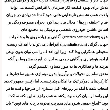
جهان کار و اشتغال را فراتر از مسأله قدرت خرید و گرانی دریابیم.
تلاش برای بهبود کیفیت کار همزمان با افزایش کمیت می تواند
باعث عقب نشستن نارضایتی هائی شود که تا حد زیادی در جریان
قیام "جلیقه زردها" مجال بیان پیدا کرد. بحران مصرف زدگی بر
اساس داشتن خودروی شخصی و نزدیکی به مجتمع های
خرید(centres commerciaux)، آگاهی بر زیاده روی ها و خطرات
جهانی گرائی (mondialisation) افراطی می تواند با اهداف زیست
محیطی همگرایی پیدا کند، زیرا این اهداف را نمی توان بدون نوعی
اراده، هوشیاری و آگاهی جمعی به اجرا در آورد، مشروط بر آنکه
هزینه ها و فداکاری ها به طور مساوی تقسیم گردد.
تحقق تمام این تحولات و نوآوریها بدون نوسازی عمیق ساختارها و
کارکردهای دموکراتیک ما امکان پذیرنیست. اما رئیس جمهور تجدید
انتخاب شده با آنکه در روزهای قبل بسیاری از طرحها و ایده ها در
این راستا را بیان کرده بود، یکشنبه شب راجع به این نکته ساکت
بود. "ابداع جمعی شیوه های مدیریت مجریه بر پایه های نوین" باید