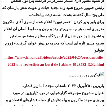
از شیوه کشور داری بسیار متمرکز در فرانسه پیرامون شخص
رئیس جمهور شروع شود و به تجدید حیات و تقویت نقش پارلمان که
طی پنج سال گذشته بشدت لطمه دیده، بیانجامد...
برای باور پذیر کردن "عصر نوین" اعلام شده از سوی آقای ماکرون
ضروری است هر چه سریع تر چند و چون و خطوط اصلی آن اعلام
و تشریح شود. دور شدن از لبه پرتگاه مستلزم مشخص ساختن
سریع مسیر تازه ای است که مجریه در پیش خواهد گرفت.» ژروم
فنولیو
https://www.lemonde.fr/idees/article/2022/04/25/presidentielle-
2022-une-reelection-au-bord-de-l-abime_6123582_3232.html
پاریزین - ۲۵آوریل ۲۰۲۲ «انتخاب مجدد، اما زیر فشار»
عنوان مشروح مجموعه گزارشهایی در ص. ۲پاریزین در مورد
پیروزی مجدد ماکرون و پیامدهایش از جمله فشارهای اقتصادی و