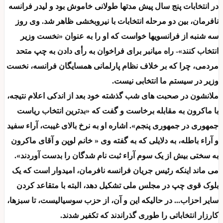
در انتخابات پنج سال پیش مدتها طولانی خاموش بود و لیدر فرانسه
نافرمان، بین دو مرحله انتخابات با نیروبخشی ظاهر شد. وی روز
سه شنبه از فرانسویها خواست که او را به عنوان «نخست وزیر
انتخاب کنند»- راه میانبر برای فراخوان به رأی دادن به چپ متحد
مردمی، چرا که بر خلاف نظام پارلمانی همسایگان فرانسه، نخست
وزیر در سیستم ما انتخابی نیست.
ملانشون در صحبت های شب گذشته خود بعد از اندکی اعلام نتیجه،
با ماکرون به مقابله برخاست و گفت که «بدترین انتخاب ریاست
جمهوری در جمهوری پنجم». اشاره او به نرخ بالای غیبت، آراء سفید
و آراء باطله، به دلایلی که به گفته وی « خانم لوپن و آقای ماکرون
به سختی بیش از یک سوم آراء ثبت نام شدگان را بدست آوردند».
می ماند اینکه رئیس جریان فرانسه نافرمان، امیدوار است که یک
بلوک قوی چپ در مجلس ملی تشکیل دهد، البته با متقاعد کردن
سایر احزاب... در حالیکه این و آن، از حزب سوسیالیست، تا سبزها،
کارزار انتخاباتی را طوری گذراندند که تکفیر شدند.