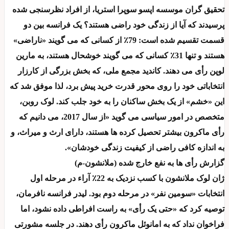
تحقیق گران موسسه اپسو سوپرا استریا، از افراد نظرسنجی شده
پرسیدند که آیا از زندگی خود راضی هستند؟ یک فرانسه بین دو
قسمت تقسیم شده است: 79٪ از کسانی که می گویند «ناراضی»
هستند و تنها 31٪ کسانی که می گویند خوشحال هستند، به مارین
لوپن رأی می دهند. کاندید مجمع ملی، که بخش بزرگی از کارزار
انتخاباتی خود را روی محور قدرت خرید پیش برد، لذا موفق شد که
این «خشم» از یک بخش ساکنان را به خود جلب کند. لوک روبن،
متخصص در امور سیاسی می گوید «از سال 2017، می دانیم که
رأی ماکرون بیشتر تحصیل کرده ها هستند، دارای ارث و میراث، و
به اندازه کافی راضی از کیفیت زندگی خودشان».
گزارش رأی ها به نفع خارج شده (ملانشون-م)
ژان لوک ملانشون با کسب نزدیک به 22٪ آراء در مرحله اول
انتخابات «سومین نفر» در مرحله دوم بود. لیدر فرانسه نافرمان،
توصیه کرد که «حتی یک رأی» به راست افراطی داده نشود، اما
فراخوان نداد که به امانوئل ماکرون رأی دهند. در جلسه مشورتی