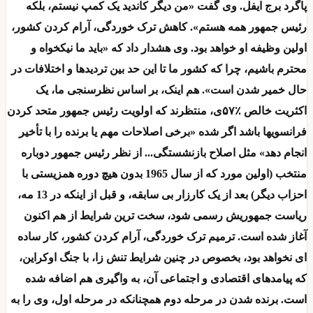
پاگرد برج ایفل. وی گفت «من دیگر کاندید یک کمپ نیستم، بلکه
رئیس جمهور همه هستم». کاهش ترک خوردگی، آرام کردن کشور،
اولین وظیفه او خواهد بود. وی هشدار داد که «باید ما نیکخواه و
محترم باشیم، چرا که کشور ما تا این حد بین تردیدها و اختلافات در
حال خمیر شدن است». هم اینک، بر اساس نظرسنجی ما، یک
اکثریت خالص ٪۵۷ی، منتظرند که اولویت رئیس جمهور متحد کردن
فرانسویها باشد اگر شده «برخی اصلاحات مهم یا برنده را با تأخیر
انجام دهد» مثل اصلاح بازنشستگی... از نظر رئیس جمهور دوباره
منتخب (اولین مورد که از سال 1965 بدون هیچ دوره همزیستی با
احزاب دیگر) بعد از یک کارزار بی سابقه، و قبل از اینکه در 13 مه،
ریاست جمهوریش رسمی شود، سخت ترین شرایط از هم اکنون
آغاز شده است. ترمیم ترک خوردگی، آرام کردن کشور، کار ساده
ای نخواهد بود، بخصوص در چنین شرایط تنش زا، با جنگ اوکراین،
که پیامدهای اقتصادی و اجتماعی آن، به واگیری هم اضافه شده
است. برنده شدن در مرحله دوم همچنانکه در مرحله اول، وی را به