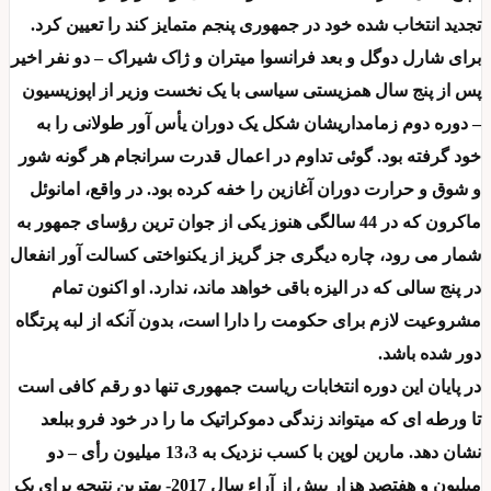
تجدید انتخاب شده خود در جمهوری پنجم متمایز کند را تعیین کرد.
برای شارل دوگل و بعد فرانسوا میتران و ژاک شیراک – دو نفر اخیر
پس از پنج سال همزیستی سیاسی با یک نخست وزیر از اپوزیسیون
– دوره دوم زمامداریشان شکل یک دوران یأس آور طولانی را به
خود گرفته بود. گوئی تداوم در اعمال قدرت سرانجام هر گونه شور
و شوق و حرارت دوران آغازین را خفه کرده بود. در واقع، امانوئل
ماکرون که در 44 سالگی هنوز یکی از جوان ترین رؤسای جمهور به
شمار می رود، چاره دیگری جز گریز از یکنواختی کسالت آور انفعال
در پنج سالی که در الیزه باقی خواهد ماند، ندارد. او اکنون تمام
مشروعیت لازم برای حکومت را دارا است، بدون آنکه از لبه پرتگاه
دور شده باشد.
در پایان این دوره انتخابات ریاست جمهوری تنها دو رقم کافی است
تا ورطه ای که میتواند زندگی دموکراتیک ما را در خود فرو ببلعد
نشان دهد. مارین لوپن با کسب نزدیک به 13،3 میلیون رأی – دو
میلیون و هفتصد هزار بیش از آراء سال 2017- بهترین نتیجه برای یک