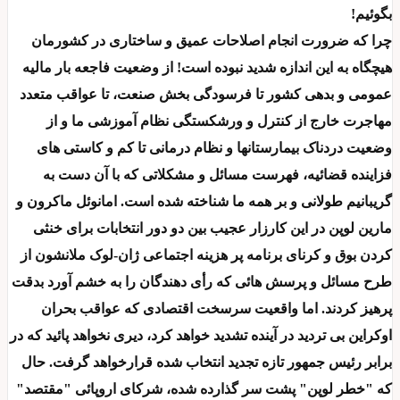
بگوئیم!
چرا که ضرورت انجام اصلاحات عمیق و ساختاری در کشورمان
هیچگاه به این اندازه شدید نبوده است! از وضعیت فاجعه بار مالیه
عمومی و بدهی کشور تا فرسودگی بخش صنعت، تا عواقب متعدد
مهاجرت خارج از کنترل و ورشکستگی نظام آموزشی ما و از
وضعیت دردناک بیمارستانها و نظام درمانی تا کم و کاستی های
فزاینده قضائیه، فهرست مسائل و مشکلاتی که با آن دست به
گریبانیم طولانی و بر همه ما شناخته شده است. امانوئل ماکرون و
مارین لوپن در این کارزار عجیب بین دو دور انتخابات برای خنثی
کردن بوق و کرنای برنامه پر هزینه اجتماعی ژان-لوک ملانشون از
طرح مسائل و پرسش هائی که رأی دهندگان را به خشم آورد بدقت
پرهیز کردند. اما واقعیت سرسخت اقتصادی که عواقب بحران
اوکراین بی تردید در آینده تشدید خواهد کرد، دیری نخواهد پائید که در
برابر رئیس جمهور تازه تجدید انتخاب شده قرارخواهد گرفت. حال
که "خطر لوپن" پشت سر گذارده شده، شرکای اروپائی "مقتصد"