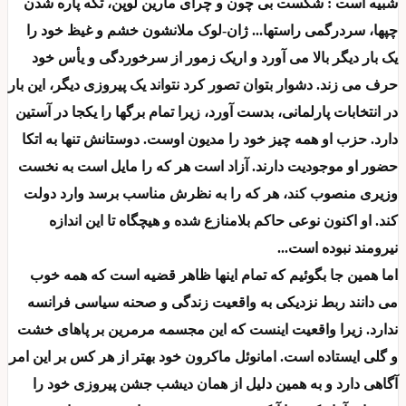
شبیه است : شکست بی چون و چرای مارین لوپن، تکه پاره شدن
چپها، سردرگمی راستها... ژان-لوک ملانشون خشم و غیظ خود را
یک بار دیگر بالا می آورد و اریک زمور از سرخوردگی و یأس خود
حرف می زند. دشوار بتوان تصور کرد نتواند یک پیروزی دیگر، این بار
در انتخابات پارلمانی، بدست آورد، زیرا تمام برگها را یکجا در آستین
دارد. حزب او همه چیز خود را مدیون اوست. دوستانش تنها به اتکا
حضور او موجودیت دارند. آزاد است هر که را مایل است به نخست
وزیری منصوب کند، هر که را به نظرش مناسب برسد وارد دولت
کند. او اکنون نوعی حاکم بلامنازع شده و هیچگاه تا این اندازه
نیرومند نبوده است...
اما همین جا بگوئیم که تمام اینها ظاهر قضیه است که همه خوب
می دانند ربط نزدیکی به واقعیت زندگی و صحنه سیاسی فرانسه
ندارد. زیرا واقعیت اینست که این مجسمه مرمرین بر پاهای خشت
و گلی ایستاده است. امانوئل ماکرون خود بهتر از هر کس بر این امر
آگاهی دارد و به همین دلیل از همان دیشب جشن پیروزی خود را