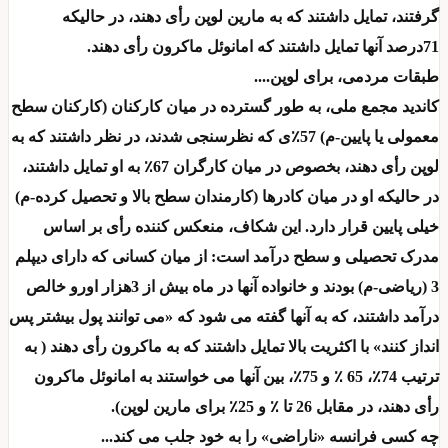
گرفتند، تمایل داشتند که به مارین لوپن رأی دهند، در حالیکه
71درصد آنها تمایل داشتند که امانوئل ماکرون رأی دهند.
طبقات مردمی، برای لوپن....
کاندید مجمع ملی، به طور گسترده در میان کارکنان (کارکنان سطح
معمولی یا پایین-م) 57٪ی که نظرسنجی شدند، در نظر داشتند که به
لوپن رأی دهند، بخصوص در میان کارگران 67٪ به او تمایل داشتند،
در حالیکه او در میان کادرها (کارمندان سطح بالا و تحصیل کرده-م)
خیلی پایین قرار دارد. این شکاف، منعکس کننده رأی بر اساس
مدرک تحصیلی و سطح درآمد است: از میان کسانی که دارای دیپلم
3 (ریاضی-م) بودند و خانواده آنها در ماه بیش از 3هزار اورو خالص
درآمد داشتند، که به آنها گفته می شود که «می توانند پول بیشتر پس
انداز کنند» با اکثریت بالا تمایل داشتند که به ماکرون رأی دهند ( به
ترتیب 74٪، 65 ٪ و 75٪، بین آنها می خواستند به امانوئل ماکرون
رأی دهند، در مقابل 26 تا ٪ و 25٪ برای مارین لوپن).
چه کسی فرانسه «ناراضی» را به خود جلب می کند...