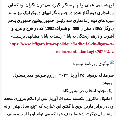
او پشت بی عملی و ابهام سنگر بگیرد، می توان نگران بود که این
زمامداری دوم آغاز شده در چنبره نگرانیهای دموکراتیک نیز مانند
دوره های دوم زمامداری سه رئیس جمهور پیشین جمهوری پنجم
(دوگل 1965، میتران 1988 و شیراک 2002) که در هرج و مرج و
آشوب و درهم ریختگی به پایان رسید به پایان مشابهی برسد...»
https://www.lefigaro.fr/vox/politique/l-editorial-du-figaro-et-
maintenant-il-faut-agir-20220424
سرمقاله لوموند- ۲۵ آوریل ۲۰۲۲ - ژروم فنولیو، مدیرمسئول
لوموند
"یک تجدید انتخاب در لبه پرتگاه"
«امانوئل ماکرون یکشنبه شب 24 آوریل پس از اعلام پیروزی مجدد
وی در برابر مارین لوپن با گفتن این عبارت که "پنج سال بهتر" و نه
"پنج سال دیگر"، شخصا هدف خود که می تواند او را از سه سلف