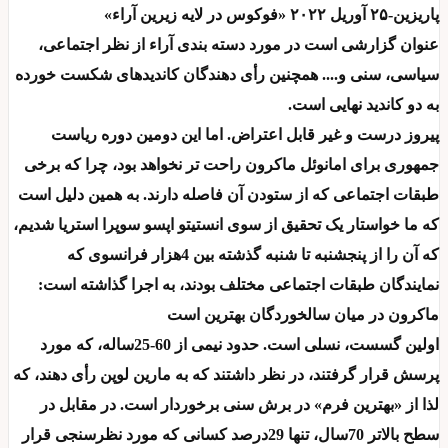
پاریزین-۲۵ آوریل ۲۰۲۲ «فوکوس در لایه زیرین آراء»
عنوان گزارشی است در مورد دسته بندی آراء از نظر اجتماعی،
سیاسی، سنی و.... همچنین رأی دهندگان کاندیدهای شکست خورده
به دو کاندید نهایی است.
پیروز درست و غیر قابل اعتراض. اما این دومین دوره ریاست
جمهوری برای امانوئل ماکرون راحت تر نخواهد بود، چرا که برخی
طبقات اجتماعی که از ستودن آن فاصله دارند. به همین دلیل است
که ما خواستار یک تحقیق از سوی انستیتو اپسو سوپرا استریا شدیم،
که آن را از پنجشنبه تا شنبه گذشته بین 4هزار فرانسوی که
نمایندگان طبقات اجتماعی مختلف بودند، به اجرا گذاشته است:
ماکرون در میان سالخوردگان بهترین است
اولین گسست، نسلی است. حدود نیمی از 60-25ساله، که مورد
پرسش قرار گرفتند، در نظر داشتند که به مارین لوپن رأی دهند، که
لذا از «بهترین فرم» در برش سنی برخوردار است. در مقابل در
سطح بالاتر 70سال، تنها 29درصد کسانی که مورد نظرسنجی قرار