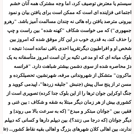
سیستم یا معترض توصیف کرد، اما وجه مشترک همه آنان خشم
اجتماعی فزاینده ای است که ممکن است برای یافتن بیان و نمود
بیرونی مترصد یافتن راه هائی نه چندان مسالمت آمیز باشد. "رهرو
جمهوری") که می خواست شکاف "کهنه شده" بین راست و چپ
را حذف کند، به قدری خوب در این کار موفق شده که امروز بین
شخص او و افراطیون دیگرتقریبا احدی باقی نمانده است! نتیجه :
بلوک میانه ای که او مدعی تکیه بر آن است امروز متأسفانه به یک
دژ محاصره شده از سوی دشمن بیشتر شباهت دارد. "فرانسه
ماکرون" متشکل از شهروندانی مرفه، شهرنشین، تحصیلکرده و
مسن تر از پنج سال پیش (جنبش "جلیقه زردها"، اپیدمی کووید و
جنگ اوکراین جوان ترها را از این بلوک جدا کرده) تصویری است از
کشوری بیش از هر زمان دیگر مبتلا به شقه و شکاف : بین غنی و
فقیر، بین "جوانان مبتکر و مبدع" [که به سرعت بالا می روند] و
دیگر جوانان [که درجا می زنند؟]، بین دیپلم دارها و کسانی که دیپلم
ندارند، بین اهالی کلان شهرهای بزرگ و اهالی بقیه نقاط کشور... (le