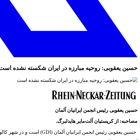
حسین یعقوبی: روحیه مبارزه در ایران شکسته نشده است
حسین یعقوبی رئیس انجمن ایرانیان آلمان
مصاحبه: از کریستیان آلت‌مایر هایدلبرگ.
حسین یعقوبی رئیس انجمن ایرانیان آلمان (GDI) است و در شهر کالو در ایالت بادن-وورتمبرگ زندگی می‌کند. او در سال ۱۹۸۵ به دلیل تعقیب و آزار توسط رژیم ایران مجبور به ترک کشور شد.