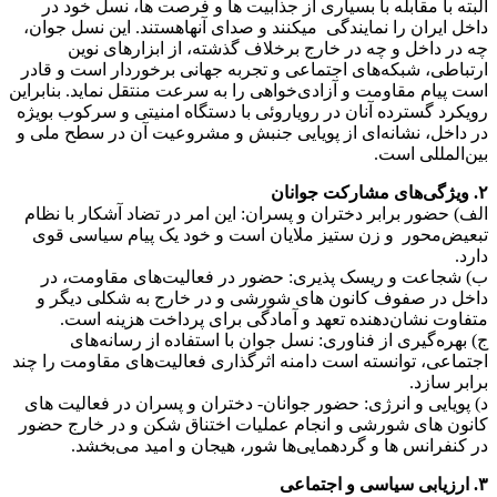
البته با مقابله با بسیاری از جذابیت ها و فرصت ها، نسل خود در
داخل ایران را نمایندگی میکنند و صدای آنهاهستند. این نسل جوان،
چه در داخل و چه در خارج برخلاف گذشته، از ابزارهای نوین
ارتباطی، شبکه‌های اجتماعی و تجربه جهانی برخوردار است و قادر
است پیام مقاومت و آزادی‌خواهی را به سرعت منتقل نماید. بنابراین
رویکرد گسترده آنان در رویاروئی با دستگاه امنیتی و سرکوب بویژه
در داخل، نشانه‌ای از پویایی جنبش و مشروعیت آن در سطح ملی و
بین‌المللی است.
۲. ویژگی‌های مشارکت جوانان
الف) حضور برابر دختران و پسران: این امر در تضاد آشکار با نظام
تبعیض‌محور و زن ستیز ملایان است و خود یک پیام سیاسی قوی
دارد.
ب) شجاعت و ریسک‌ پذیری: حضور در فعالیت‌های مقاومت، در
داخل در صفوف کانون های شورشی و در خارج به شکلی دیگر و
متفاوت نشان‌دهنده تعهد و آمادگی برای پرداخت هزینه است.
ج) بهره‌گیری از فناوری: نسل جوان با استفاده از رسانه‌های
اجتماعی، توانسته است دامنه اثرگذاری فعالیت‌های مقاومت را چند
برابر سازد.
د) پویایی و انرژی: حضور جوانان- دختران و پسران در فعالیت های
کانون های شورشی و انجام عملیات اختناق شکن و در خارج حضور
در کنفرانس ها و گردهمایی‌ها شور، هیجان و امید می‌بخشد.
۳. ارزیابی سیاسی و اجتماعی