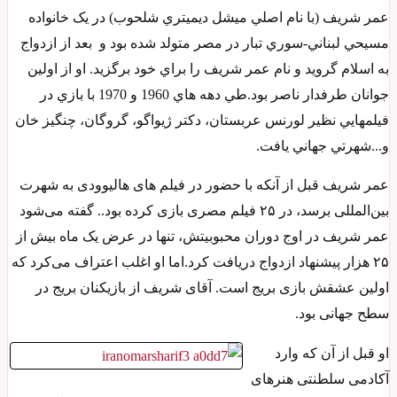
عمر شريف (با نام اصلي ميشل ديميتري شلحوب) در يک خانواده
مسيحي لبناني-سوري تبار در مصر متولد شده بود و بعد از ازدواج
به اسلام گرويد و نام عمر شريف را براي خود برگزيد. او از اولين
جوانان طرفدار ناصر بود.طي دهه هاي 1960 و 1970 با بازي در
فيلمهايي نظير لورنس عربستان، دکتر ژيواگو، گروگان، چنگيز خان
و...شهرتي جهاني يافت.
عمر شریف قبل از آنکه با حضور در فیلم های هالیوودی به شهرت
بین‌المللی برسد، در ۲۵ فیلم مصری بازی کرده بود.. گفته می‌شود
عمر شریف در اوج دوران محبوبیتش، تنها در عرض یک ماه بیش از
۲۵ هزار پیشنهاد ازدواج دریافت کرد.اما او اغلب اعتراف می‌کرد که
اولین عشقش بازی بریج است. آقای شریف از بازیکنان بریج در
سطح جهانی بود.
او قبل از آن که وارد
آکادمی سلطنتی هنرهای