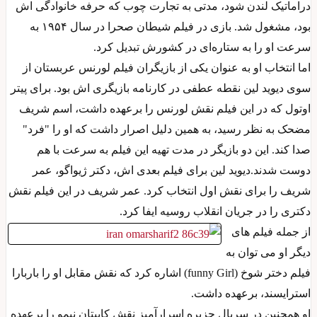
دراماتیک لندن شود، مدتی به تجارت چوب که حرفه خانوادگی اش
بود، مشغول شد. بازی در فیلم شیطان صحرا در سال ۱۹۵۴ به
سرعت او را به ستاره‌ای در کشورش تبدیل کرد.
اما انتخاب او به عنوان یکی از بازیگران فیلم لورنس عربستان از
سوی دیوید لین نقطه عطفی در کارنامه بازیگری اش بود. برای پیتر
اوتول که در این فیلم نقش لورنس را برعهده داشت، اسم شریف
مضحک به نظر رسید، به همین دلیل اصرار داشت که او را "فرد"
صدا کند. این دو بازیگر در مدت تهیه این فیلم به سرعت با هم
دوست شدند.دیوید لین برای فیلم بعدی اش، دکتر ژیواگو، عمر
شریف را برای نقش اول انتخاب کرد. عمر شریف در این فیلم نقش
دکتری را در جریان انقلاب روسیه ایفا کرد.
از جمله فیلم های
دیگر او می توان به
فیلم دختر شوخ (funny Girl) اشاره کرد که نقش مقابل او را باربارا
استرایسند، برعهده داشت.
او همچنین در سریال جزیره اسرارآمیز نقش کاپیتان نیمو را برعهده