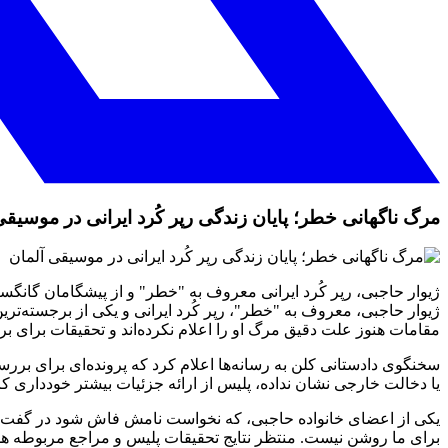
مرگ ناگهانی خطر؛ پایان زندگی رپر کُرد ایرانی در موسیقی
ژیوار حاجبی، رپر کُرد ایرانی معروف به "خطر" و از پیشگامان گانگستر-رپ آلمان در سن ۴۳ در شهر کلن درگذشت. انتشار این خبر هواداران او را در اندوه فرو 
مقامات هنوز علت دقیق مرگ او را اعلام نکرده‌اند و تحقیقات برای ب
سخنگوی دادستانی کلن به رسانه‌ها اعلام کرد که پرونده‌ای برای بر
یا دخالت خارجی نشان نداده، پلیس از ارائه جزئیات بیشتر خودداری ک
یکی از اعضای خانواده حاجبی، که نخواست نامش فاش شود در گفت‌وگو ب
برای ما روشن نیست. منتظر نتایج تحقیقات پلیس و مراجع مربوطه ه