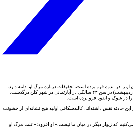
ژیوار حاجبی، معروف به "خطر"، رپر کُرد ایرانی و یکی از برجسته‌ترین و جنجالی‌ترین چهره‌های موسیقی رپ آلمان، روز پنج‌شنبه ۸ مه (١٨ اردیبهشت) در سن ۴۳ سالگی در آپارتمانی در شهر کلن درگذشت.
را در شوک و اندوه فرو برده است.
ن حادثه نقش داشته‌اند. کالبدشکافی اولیه هیچ نشانه‌ای از خشونت
‌کنیم که ژیوار دیگر در میان ما نیست.» او افزود: «علت مرگ او