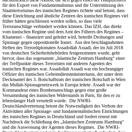
für den Export von Fundamentalismus und die Unterstützung des
Staatsterrorismus des iranischen Regimes richtete und betont, dass
diese Einrichtung und ähnliche Zentren des iranischen Regimes viel
früher hätten geschlossen werden sollen, so dass viele
Terroranschläge verhindert werden können. Das IZH, das direkt
vom iranischen Regime und dem Amt des Führers des Regimes –
Khamenei – finanziert und geleitet wird, betreibt Drohungen und
Spionage gegen oppositionelle Iraner. Aus den beschlagnahmten
Heften des Terrordiplomaten Assadollah Assadi, der im Juli 2018
von deutschen Sicherheitsbehörden festgenommen wurde, geht
hervor, dass das sogenannte „Islamische Zentrum Hamburg“ einer
der Treffpunkte dieses Terroristen mit anderen Agenten des
iranischen Regimes war. Assadollah Assadi war ein hochrangiger
Offizier des iranischen Geheimdienstministeriums, der unter dem
Deckmantel des 3. Botschaftsrats der iranischen Botschaft in Wien
das Mullah-Spionagenetzwerk in Europa leitete. Assadi war der
Kommandeur eines Bombenanschlags gegen eine große
Versammlung des iranischen Widerstands in Paris, für den er zu
lebenslanger Haft verurteilt wurde. Die NWRI-
Deutschlandvertretung betont die Notwendigkeit des Verbots der
Aktivitäten aller Spionage- und fundamentalistischen Einrichtungen
des iranischen Regimes in Deutschland und fordert erneut mit
Nachdruck die Schließung des „Islamischen Zentrums Hamburg“
und die Ausweisung der Agenten dieses Regimes. Die NWRI-