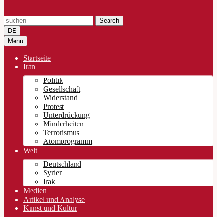
Search
DE
Menu
Startseite
Iran
Politik
Gesellschaft
Widerstand
Protest
Unterdrückung
Minderheiten
Terrorismus
Atomprogramm
Welt
Deutschland
Syrien
Irak
Medien
Artikel und Analyse
Kunst und Kultur