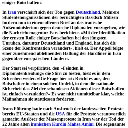
einiger Botschaften«
In
Iran
verschärft sich der Ton gegen
Deutschland
. Mehrere
Studentenorganisationen der berüchtigten Basidsch-Milizen
fordern nun in einem offenen Brief an das iranische
Außenministerium gegen deutsche Diplomaten vorzugehen, wie
die Nachrichtenagentur Fars berichtete. »Mit der Identifikation
der ernsten Rolle einiger Botschaften bei den jüngsten
Unruhen, darunter Deutschland und England, hat sich die
Szene der Konfrontation verändert«, hieß es. Der Appell folgte
einer zunehmend ablehnenden Haltung der Hardliner in Iran
gegenüber europäischen Ländern.
Der Staat sei verpflichtet, den »Feinden in
Diplomatenkleidung« die Stirn zu bieten, hieß es in dem
Schreiben weiter. »Die Frage hier ist: Reicht es aus, den
Botschafter in einem solchen Umfeld, in dem die nationale
Sicherheit das Ziel der schamlosen Aktionen dieser Botschaften
ist, einfach vorzuladen?« Es war nicht unmittelbar klar, welche
Maßnahmen sie stattdessen forderten.
Irans Führung hatte nach Ausbruch der landesweiten Proteste
bereits EU-Staaten und die
USA
für die Proteste verantwortlich
gemacht. Auslöser der Massenproteste in Iran war der Tod der
22 Jahre alten
iranischen Kurdin Mahsa Amini
. Die sogenannte