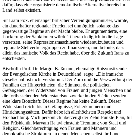
dafür, dass eine organisierte demokratische Alternative bereits im
Land selbst existiert.
Sir Liam Fox, ehemaliger britischer Verteidigungsminister, warnte,
ein dauerhafter regionaler Frieden sei unmöglich, solange das
gegenwärtige Regime an der Macht bleibe. Er argumentierte, eine
Lockerung der Sanktionen würde Teheran lediglich in die Lage
versetzen, seine Repressionsmaschinerie wiederaufzubauen und
regionale Stellvertretergruppen zu finanzieren, und betonte, dass
allein das iranische Volk das Recht habe, über die Zukunft Irans zu
entscheiden.
Bischöfin Prof. Dr. Margot Käßmann, ehemalige Ratsvorsitzende
der Evangelischen Kirche in Deutschland, sagte: „Die iranische
Gesellschaft ist nicht verstummt. Der Zorn und die Verzweiflung der
Familien der Hingerichteten, die Stimmen der politischen
Gefangenen, der Widerstand von Frauen und jungen Menschen und
die fortbestehenden Widerstandsnetzwerke in den Städten senden
eine klare Botschaft: Dieses Regime hat keine Zukunft. Dieser
Widerstand reicht bis in Gefängnisse, Folterkammern und
Hinrichtungsstätten. Dafür habe ich allerhöchsten Respekt und
Hochachtung. Mich persönlich überzeugt der Zehn-Punkte-Plan, für
den Präsidentin Maryam Rajavi einsteht: Trennung von Staat und
Religion, Gleichberechtigung von Frauen und Männern und
demokratische Strukturen, in denen Menschen selbst ihr Land