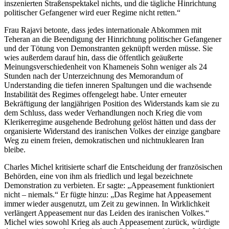
inszenierten Straßenspektakel nichts, und die tägliche Hinrichtung
politischer Gefangener wird euer Regime nicht retten.“
Frau Rajavi betonte, dass jedes internationale Abkommen mit
Teheran an die Beendigung der Hinrichtung politischer Gefangener
und der Tötung von Demonstranten geknüpft werden müsse. Sie
wies außerdem darauf hin, dass die öffentlich geäußerte
Meinungsverschiedenheit von Khameneis Sohn weniger als 24
Stunden nach der Unterzeichnung des Memorandum of
Understanding die tiefen inneren Spaltungen und die wachsende
Instabilität des Regimes offengelegt habe. Unter erneuter
Bekräftigung der langjährigen Position des Widerstands kam sie zu
dem Schluss, dass weder Verhandlungen noch Krieg die vom
Klerikerregime ausgehende Bedrohung gelöst hätten und dass der
organisierte Widerstand des iranischen Volkes der einzige gangbare
Weg zu einem freien, demokratischen und nichtnuklearen Iran
bleibe.
Charles Michel kritisierte scharf die Entscheidung der französischen
Behörden, eine von ihm als friedlich und legal bezeichnete
Demonstration zu verbieten. Er sagte: „Appeasement funktioniert
nicht – niemals.“ Er fügte hinzu: „Das Regime hat Appeasement
immer wieder ausgenutzt, um Zeit zu gewinnen. In Wirklichkeit
verlängert Appeasement nur das Leiden des iranischen Volkes.“
Michel wies sowohl Krieg als auch Appeasement zurück, würdigte