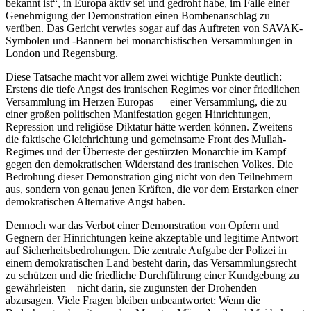
bekannt ist“, in Europa aktiv sei und gedroht habe, im Falle einer
Genehmigung der Demonstration einen Bombenanschlag zu
verüben. Das Gericht verwies sogar auf das Auftreten von SAVAK-
Symbolen und -Bannern bei monarchistischen Versammlungen in
London und Regensburg.
Diese Tatsache macht vor allem zwei wichtige Punkte deutlich:
Erstens die tiefe Angst des iranischen Regimes vor einer friedlichen
Versammlung im Herzen Europas — einer Versammlung, die zu
einer großen politischen Manifestation gegen Hinrichtungen,
Repression und religiöse Diktatur hätte werden können. Zweitens
die faktische Gleichrichtung und gemeinsame Front des Mullah-
Regimes und der Überreste der gestürzten Monarchie im Kampf
gegen den demokratischen Widerstand des iranischen Volkes. Die
Bedrohung dieser Demonstration ging nicht von den Teilnehmern
aus, sondern von genau jenen Kräften, die vor dem Erstarken einer
demokratischen Alternative Angst haben.
Dennoch war das Verbot einer Demonstration von Opfern und
Gegnern der Hinrichtungen keine akzeptable und legitime Antwort
auf Sicherheitsbedrohungen. Die zentrale Aufgabe der Polizei in
einem demokratischen Land besteht darin, das Versammlungsrecht
zu schützen und die friedliche Durchführung einer Kundgebung zu
gewährleisten – nicht darin, sie zugunsten der Drohenden
abzusagen. Viele Fragen bleiben unbeantwortet: Wenn die