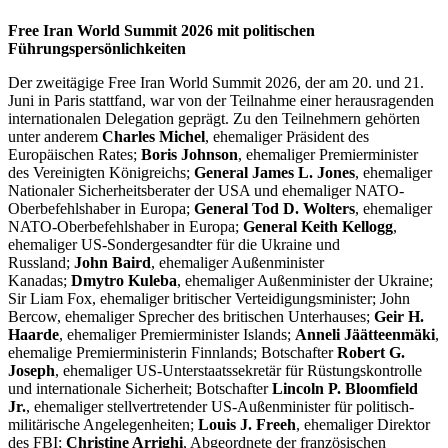
Free Iran World Summit 2026 mit politischen
Führungspersönlichkeiten
Der zweitägige Free Iran World Summit 2026, der am 20. und 21.
Juni in Paris stattfand, war von der Teilnahme einer herausragenden
internationalen Delegation geprägt. Zu den Teilnehmern gehörten
unter anderem
Charles Michel
, ehemaliger Präsident des
Europäischen Rates;
Boris Johnson
, ehemaliger Premierminister
des Vereinigten Königreichs;
General James L. Jones
, ehemaliger
Nationaler Sicherheitsberater der USA und ehemaliger NATO-
Oberbefehlshaber in Europa;
General Tod D. Wolters
, ehemaliger
NATO-Oberbefehlshaber in Europa;
General Keith Kellogg
,
ehemaliger US-Sondergesandter für die Ukraine und
Russland;
John Baird
, ehemaliger Außenminister
Kanadas;
Dmytro Kuleba
, ehemaliger Außenminister der Ukraine;
Sir Liam Fox, ehemaliger britischer Verteidigungsminister; John
Bercow, ehemaliger Sprecher des britischen Unterhauses;
Geir H.
Haarde
, ehemaliger Premierminister Islands;
Anneli Jäätteenmäki
,
ehemalige Premierministerin Finnlands; Botschafter
Robert G.
Joseph
, ehemaliger US-Unterstaatssekretär für Rüstungskontrolle
und internationale Sicherheit; Botschafter
Lincoln P. Bloomfield
Jr.
, ehemaliger stellvertretender US-Außenminister für politisch-
militärische Angelegenheiten;
Louis J. Freeh
, ehemaliger Direktor
des FBI;
Christine Arrighi
, Abgeordnete der französischen