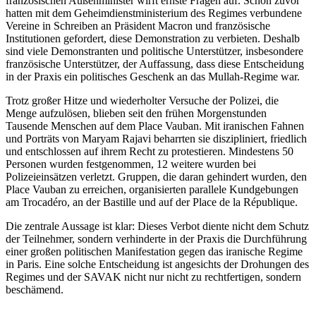
französischen Außenminister wirft ernste Fragen auf. Schon zuvor
hatten mit dem Geheimdienstministerium des Regimes verbundene
Vereine in Schreiben an Präsident Macron und französische
Institutionen gefordert, diese Demonstration zu verbieten. Deshalb
sind viele Demonstranten und politische Unterstützer, insbesondere
französische Unterstützer, der Auffassung, dass diese Entscheidung
in der Praxis ein politisches Geschenk an das Mullah-Regime war.
Trotz großer Hitze und wiederholter Versuche der Polizei, die
Menge aufzulösen, blieben seit den frühen Morgenstunden
Tausende Menschen auf dem Place Vauban. Mit iranischen Fahnen
und Porträts von Maryam Rajavi beharrten sie diszipliniert, friedlich
und entschlossen auf ihrem Recht zu protestieren. Mindestens 50
Personen wurden festgenommen, 12 weitere wurden bei
Polizeieinsätzen verletzt. Gruppen, die daran gehindert wurden, den
Place Vauban zu erreichen, organisierten parallele Kundgebungen
am Trocadéro, an der Bastille und auf der Place de la République.
Die zentrale Aussage ist klar: Dieses Verbot diente nicht dem Schutz
der Teilnehmer, sondern verhinderte in der Praxis die Durchführung
einer großen politischen Manifestation gegen das iranische Regime
in Paris. Eine solche Entscheidung ist angesichts der Drohungen des
Regimes und der SAVAK nicht nur nicht zu rechtfertigen, sondern
beschämend.