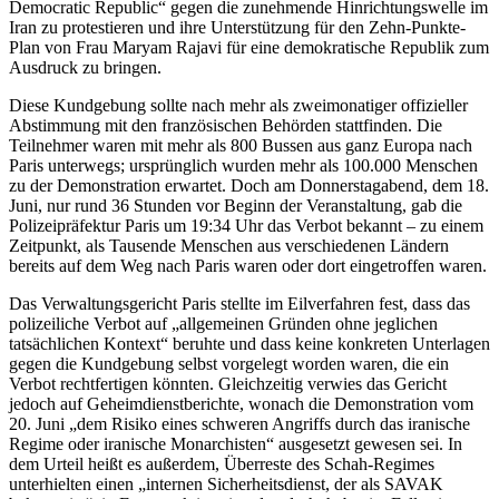
Democratic Republic“ gegen die zunehmende Hinrichtungswelle im
Iran zu protestieren und ihre Unterstützung für den Zehn-Punkte-
Plan von Frau Maryam Rajavi für eine demokratische Republik zum
Ausdruck zu bringen.
Diese Kundgebung sollte nach mehr als zweimonatiger offizieller
Abstimmung mit den französischen Behörden stattfinden. Die
Teilnehmer waren mit mehr als 800 Bussen aus ganz Europa nach
Paris unterwegs; ursprünglich wurden mehr als 100.000 Menschen
zu der Demonstration erwartet. Doch am Donnerstagabend, dem 18.
Juni, nur rund 36 Stunden vor Beginn der Veranstaltung, gab die
Polizeipräfektur Paris um 19:34 Uhr das Verbot bekannt – zu einem
Zeitpunkt, als Tausende Menschen aus verschiedenen Ländern
bereits auf dem Weg nach Paris waren oder dort eingetroffen waren.
Das Verwaltungsgericht Paris stellte im Eilverfahren fest, dass das
polizeiliche Verbot auf „allgemeinen Gründen ohne jeglichen
tatsächlichen Kontext“ beruhte und dass keine konkreten Unterlagen
gegen die Kundgebung selbst vorgelegt worden waren, die ein
Verbot rechtfertigen könnten. Gleichzeitig verwies das Gericht
jedoch auf Geheimdienstberichte, wonach die Demonstration vom
20. Juni „dem Risiko eines schweren Angriffs durch das iranische
Regime oder iranische Monarchisten“ ausgesetzt gewesen sei. In
dem Urteil heißt es außerdem, Überreste des Schah-Regimes
unterhielten einen „internen Sicherheitsdienst, der als SAVAK