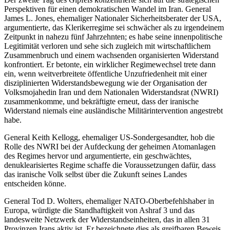
Perspektiven für einen demokratischen Wandel im Iran. General
James L. Jones, ehemaliger Nationaler Sicherheitsberater der USA,
argumentierte, das Klerikerregime sei schwächer als zu irgendeinem
Zeitpunkt in nahezu fünf Jahrzehnten; es habe seine innenpolitische
Legitimität verloren und sehe sich zugleich mit wirtschaftlichem
Zusammenbruch und einem wachsenden organisierten Widerstand
konfrontiert. Er betonte, ein wirklicher Regimewechsel trete dann
ein, wenn weitverbreitete öffentliche Unzufriedenheit mit einer
disziplinierten Widerstandsbewegung wie der Organisation der
Volksmojahedin Iran und dem Nationalen Widerstandsrat (NWRI)
zusammenkomme, und bekräftigte erneut, dass der iranische
Widerstand niemals eine ausländische Militärintervention angestrebt
habe.
General Keith Kellogg, ehemaliger US-Sondergesandter, hob die
Rolle des NWRI bei der Aufdeckung der geheimen Atomanlagen
des Regimes hervor und argumentierte, ein geschwächtes,
denuklearisiertes Regime schaffe die Voraussetzungen dafür, dass
das iranische Volk selbst über die Zukunft seines Landes
entscheiden könne.
General Tod D. Wolters, ehemaliger NATO-Oberbefehlshaber in
Europa, würdigte die Standhaftigkeit von Ashraf 3 und das
landesweite Netzwerk der Widerstandseinheiten, das in allen 31
Provinzen Irans aktiv ist. Er bezeichnete dies als greifbaren Beweis