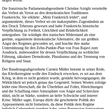
siegen werde.
Die französische Parlamentsabgeordnete Christine Arrighi verurteilte
das Verbot als Verrat an den demokratischen Traditionen
Frankreichs. Sie erklärte: „Mein Frankreich leidet“, und
argumentierte, dieses Verbot sei ein inakzeptables Zugeständnis an
den Druck Teherans gewesen und habe Frankreichs historische
Verpflichtung zu Freiheit, Gleichheit und Brüderlichkeit
untergraben. Sie würdigte den iranischen Widerstand als eine
geeinte, organisierte demokratische Alternative, die zur größten
Angst des Regimes geworden sei, und brachte ihre starke
Unterstützung für den Zehn-Punkte-Plan von Frau Rajavi zum
Ausdruck, insbesondere für dessen Verpflichtung zu weiblicher
Führung, säkularer Demokratie, Pluralismus und der Trennung von
Religion und Staat.
Der Bundestagsabgeordnete Carsten Müller betonte in seiner Rede,
das Klerikerregime wolle den Eindruck erwecken, es sei aus dem
Krieg, in dem es nicht gestürzt wurde, gestärkt hervorgegangen; die
Wirklichkeit sei jedoch genau das Gegenteil. Seinen Worten zufolge
leidet eine Herrschaft, die ihr Überleben auf Folter, Hinrichtungen
und die Schaffung einer Atmosphäre von Angst und Schrecken
stützt, nicht an Stärke, sondern an tiefer Schwäche und innerer
Krise. Müller sagte, Europa dürfe die gescheiterte Politik des
Appeasements nicht fortsetzen, da diese Politik dem Regime
lediglich Gelegenheit gegeben habe, seine Repression fortzusetzen.