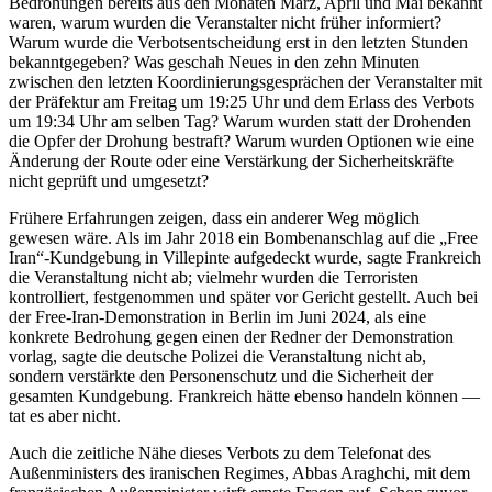
Bedrohungen bereits aus den Monaten März, April und Mai bekannt
waren, warum wurden die Veranstalter nicht früher informiert?
Warum wurde die Verbotsentscheidung erst in den letzten Stunden
bekanntgegeben? Was geschah Neues in den zehn Minuten
zwischen den letzten Koordinierungsgesprächen der Veranstalter mit
der Präfektur am Freitag um 19:25 Uhr und dem Erlass des Verbots
um 19:34 Uhr am selben Tag? Warum wurden statt der Drohenden
die Opfer der Drohung bestraft? Warum wurden Optionen wie eine
Änderung der Route oder eine Verstärkung der Sicherheitskräfte
nicht geprüft und umgesetzt?
Frühere Erfahrungen zeigen, dass ein anderer Weg möglich
gewesen wäre. Als im Jahr 2018 ein Bombenanschlag auf die „Free
Iran“-Kundgebung in Villepinte aufgedeckt wurde, sagte Frankreich
die Veranstaltung nicht ab; vielmehr wurden die Terroristen
kontrolliert, festgenommen und später vor Gericht gestellt. Auch bei
der Free-Iran-Demonstration in Berlin im Juni 2024, als eine
konkrete Bedrohung gegen einen der Redner der Demonstration
vorlag, sagte die deutsche Polizei die Veranstaltung nicht ab,
sondern verstärkte den Personenschutz und die Sicherheit der
gesamten Kundgebung. Frankreich hätte ebenso handeln können —
tat es aber nicht.
Auch die zeitliche Nähe dieses Verbots zu dem Telefonat des
Außenministers des iranischen Regimes, Abbas Araghchi, mit dem