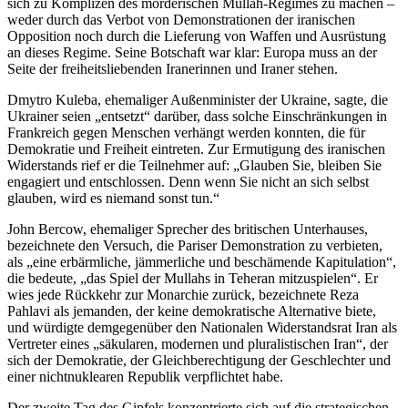
sich zu Komplizen des mörderischen Mullah-Regimes zu machen –
weder durch das Verbot von Demonstrationen der iranischen
Opposition noch durch die Lieferung von Waffen und Ausrüstung
an dieses Regime. Seine Botschaft war klar: Europa muss an der
Seite der freiheitsliebenden Iranerinnen und Iraner stehen.
Dmytro Kuleba, ehemaliger Außenminister der Ukraine, sagte, die
Ukrainer seien „entsetzt“ darüber, dass solche Einschränkungen in
Frankreich gegen Menschen verhängt werden konnten, die für
Demokratie und Freiheit eintreten. Zur Ermutigung des iranischen
Widerstands rief er die Teilnehmer auf: „Glauben Sie, bleiben Sie
engagiert und entschlossen. Denn wenn Sie nicht an sich selbst
glauben, wird es niemand sonst tun.“
John Bercow, ehemaliger Sprecher des britischen Unterhauses,
bezeichnete den Versuch, die Pariser Demonstration zu verbieten,
als „eine erbärmliche, jämmerliche und beschämende Kapitulation“,
die bedeute, „das Spiel der Mullahs in Teheran mitzuspielen“. Er
wies jede Rückkehr zur Monarchie zurück, bezeichnete Reza
Pahlavi als jemanden, der keine demokratische Alternative biete,
und würdigte demgegenüber den Nationalen Widerstandsrat Iran als
Vertreter eines „säkularen, modernen und pluralistischen Iran“, der
sich der Demokratie, der Gleichberechtigung der Geschlechter und
einer nichtnuklearen Republik verpflichtet habe.
Der zweite Tag des Gipfels konzentrierte sich auf die strategischen