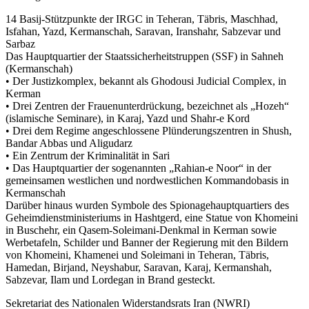
14 Basij-Stützpunkte der IRGC in Teheran, Täbris, Maschhad,
Isfahan, Yazd, Kermanschah, Saravan, Iranshahr, Sabzevar und
Sarbaz
Das Hauptquartier der Staatssicherheitstruppen (SSF) in Sahneh
(Kermanschah)
• Der Justizkomplex, bekannt als Ghodousi Judicial Complex, in
Kerman
• Drei Zentren der Frauenunterdrückung, bezeichnet als „Hozeh“
(islamische Seminare), in Karaj, Yazd und Shahr-e Kord
• Drei dem Regime angeschlossene Plünderungszentren in Shush,
Bandar Abbas und Aligudarz
• Ein Zentrum der Kriminalität in Sari
• Das Hauptquartier der sogenannten „Rahian-e Noor“ in der
gemeinsamen westlichen und nordwestlichen Kommandobasis in
Kermanschah
Darüber hinaus wurden Symbole des Spionagehauptquartiers des
Geheimdienstministeriums in Hashtgerd, eine Statue von Khomeini
in Buschehr, ein Qasem-Soleimani-Denkmal in Kerman sowie
Werbetafeln, Schilder und Banner der Regierung mit den Bildern
von Khomeini, Khamenei und Soleimani in Teheran, Täbris,
Hamedan, Birjand, Neyshabur, Saravan, Karaj, Kermanshah,
Sabzevar, Ilam und Lordegan in Brand gesteckt.
Sekretariat des Nationalen Widerstandsrats Iran (NWRI)