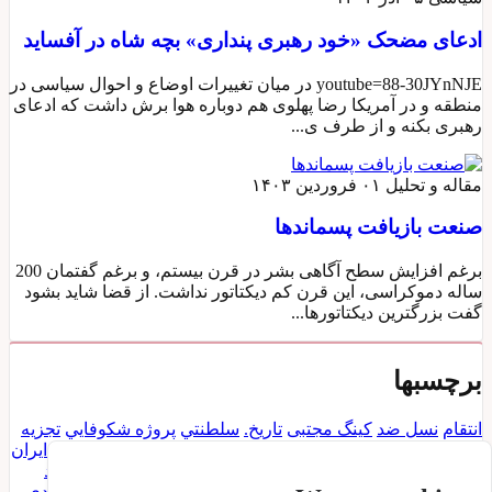
ادعای مضحک «خود رهبری پنداری» بچه شاه در آفساید
youtube=88-30JYnNJE در میان تغییرات اوضاع و احوال سیاسی در
منطقه و در آمریکا رضا پهلوی هم دوباره هوا برش داشت که ادعای
رهبری بکنه و از طرف ی...
مقاله و تحلیل
۰۱ فروردین ۱۴۰۳
صنعت بازیافت پسماندها
برغم افزایش سطح آگاهی بشر در قرن بیستم، و برغم گفتمان 200
ساله دموکراسی، این قرن کم دیکتاتور نداشت. از قضا شاید بشود
گفت بزرگترین دیکتاتورها...
برچسبها
انتقام
نسل ضد
کینگ مجتبی
تاریخ.
سلطنتي
پروژه شكوفايي
تجزيه
طلب
كردستان
مسعود رجوي
نهاد پادشاهي
انحراف قیام
قیام ایران
شهیدان قیام
گارد جاويدان
ققنوس
پرويز ثابتي
ثابتي
قانعي فرد
ديكتاتوري
بسيج
شيخ
دیکتاتوری
رئیس جمهور
وابستگی
پيك شادي