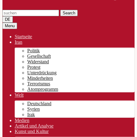
Search
DE
Menu
Startseite
Iran
Politik
Gesellschaft
Widerstand
Protest
Unterdrückung
Minderheiten
Terrorismus
Atomprogramm
Welt
Deutschland
Syrien
Irak
Medien
Artikel und Analyse
Kunst und Kultur