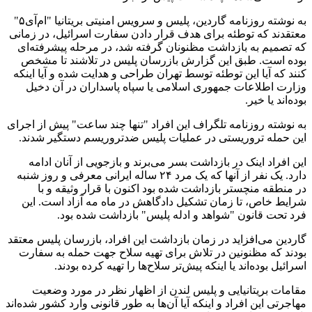
به نوشته روزنامه گاردین، پلیس و سرویس امنیتی بریتانیا "ام‌آی‌۵"
معتقدند که توطئه برای هدف قرار دادن سفارت اسرائیل، در زمانی
که تصمیم به بازداشت مظنونان گرفته شد، در مرحله پیشرفته‌ای‌
بوده است. طبق این گزارش بازرسان پلیس در تلاشند تا مشخص
کنند که آیا این توطئه توسط تهران طراحی و هدایت شده و آیا اینکه
وزارت اطلاعات جمهوری اسلامی یا سپاه پاسداران در آن دخیل
بوده‌اند یا خیر.
به نوشته روزنامه تلگراف این افراد "تنها چند ساعت" پیش از اجرای
این حمله تروریستی در عملیات پلیس ضدتروریسم دستگیر شدند.
این افراد اینک در بازداشت بسر می‌برند و بازجویی از آنان ادامه
دارد. یک نفر از آنها که یک مرد ۲۴ ساله ایرانی معرفی و روز شنبه
در منطقه منچستر بازداشت شده بود اکنون با قرار وثیقه و با
شرایط خاص، تا زمان تشکیل دادگاهش در ماه مه آزاد است. این
فرد تحت قانون "شواهد و ادله پلیس" بازداشت شده بود.
گاردین می‌افزاید در زمان بازداشت این افراد، بازرسان پلیس معتقد
بودند که مظنونین در تلاش برای تهیه سلاح جهت حمله به سفارت
اسرائیل بوده‌اند یا اینکه پیش‌تر سلاح‌ها را تهیه کرده بودند.
مقامات بریتانیایی و پلیس لندن از اظهار نظر در مورد وضعیت
مهاجرتی این افراد و اینکه آیا آن‌ها به طور قانونی وارد کشور شده‌اند