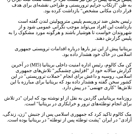
به ظن "ارتکاب جرایم تروریستی و طراحی نقشه‌ای برای هدف
قرار دادن مکانی مشخص" بازداشت کرده بود.
رئیس بخش ضد تروریسم پلیس متروپولیتن لندن گفته است
بازداشت این افراد می‌تواند موجب نگرانی عمومی شود و از
شهروندان خواست تا هوشیار باشند و هرگونه مورد مشکوک را به
پلیس گزارش دهند.
بریتانیا پیش از این نیز بارها درباره اقدامات ترویستی جمهوری
اسلامی در خاک خود هشدار داده بود.
کن مک کالوم، رئیس اداره امنیت داخلی بریتانیا (MI5) در آخرین
گزارش سالانه خود از "افزایش چشمگیر" تلاش‌های جمهوری
اسلامی، روسیه و داعش برای انجام "حملات تروریستی" در این
کشور سخن گفته و هشدار داده بود که بریتانیا برای مبارزه با این
تلاش‌ها "کاری جهنمی" در پیش دارد.
روزنامه بریتانیایی گاردین به نقل از او نوشته بود که ایران "در تلاش
برای انجام توطئه‌های ترور و خرابکاری در بریتانیا" است.
مک کالوم تاکید کرد که جمهوری اسلامی پس از جنبش "زن، زندگی،
آزادی" در ایران "پشت توطئه پس از توطئه" در بریتانیا بوده است.