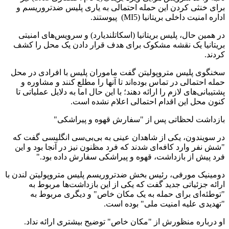
برای خنثی کردن این حمله احتمالی به یاری پلیس‌ ضدتروریسم و
اداره امنیت داخلی بریتانیا (MI5) پیوستند.
در همین حال، پلیس بریتانیا (اسکاتلندیارد) و سرویس‌های امنیتی
بریتانیا یک نقشه مشکوک برای هدف قرار دادن یک محل را کشف
کردند.
سخنگوی پلیس متروپولیتن گفت ماموران پلیس با افرادی در محل
حمله احتمالی در تماس بوده‌اند تا آنها را مطلع کنند و مشاوره و
پشتیبانی‌های لازم را ارائه دهند؛ با این حال اما به دلایل عملیاتی تا
کنون محل این اقدام احتمالی اعلام نشده است.
بازداشت لحظاتی پس از "سفارش قهوه و پیراشکی"
در سویندون، یکی از شاهدان عینی به بی‌بی‌سی انگلیسی گفت که
"شش نفر وارد کافه‌ای شدند که فرد مظنون نیز در آنجا بود و این
فرد پیش از بازداشت، قهوه و پیراشکی سفارش داده بود."
دومینیک مورفی، رئیس بخش ضدتروریسم پلیس متروپولیتن لندن با
ارائه جزئیاتی جدید گفت که یکی از این بازداشت‌ها مربوط به
"توطئه‌ای برای حمله به یک مکان خاص" و دیگری مربوط به
"تهدیدی علیه امنیت ملی" بوده است.
او درباره منظورش از "مکان خاص" توضیح بیشتری ارائه نداد.