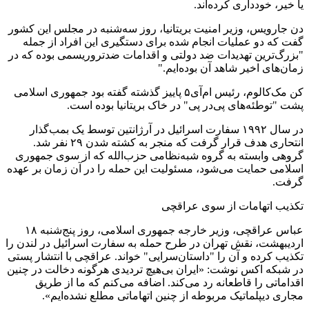
یا خیر، خودداری کرده‌اند.
دن جارویس، وزیر امنیت بریتانیا، روز سه‌شنبه در مجلس این کشور
گفت که دو عملیات انجام شده برای دستگیری این افراد از جمله
"بزرگ‌ترین تهدیدات ضد دولتی و اقدامات ضدتروریسمی بوده که در
زمان‌های اخیر شاهد آن بوده‌ایم."
کن مک‌کالوم، رئیس ام‌آی‌۵ پاییز گذشته گفته بود جمهوری اسلامی
پشت "توطئه‌های پی‌در پی" در خاک بریتانیا بوده است.
در سال ۱۹۹۲ سفارت اسرائیل در آرژانتین توسط یک بمب‌گذار
انتحاری هدف قرار گرفت که منجر به کشته شدن ۲۹ نفر شد.
گروهی وابسته به گروه شبه‌نظامی حزب‌الله که از سوی جمهوری
اسلامی حمایت می‌شود، مسئولیت این حمله را در آن زمان بر عهده
گرفت.
تکذیب اتهامات از سوی عراقچی
عباس عراقچی، وزیر خارجه جمهوری اسلامی، روز پنج‌شنبه ۱۸
اردیبهشت، نقش تهران در طرح حمله به سفارت اسرائیل در لندن را
تکذیب کرده و آن را "داستان‌سرایی" خواند. عراقچی با انتشار پستی
در شبکه اکس نوشت: «ایران بی‌هیچ تردیدی هرگونه دخالت در چنین
اقداماتی را قاطعانه رد می‌کند. اضافه می‌کنم که ما از طریق
مجاری دیپلماتیک مربوطه از چنین اتهاماتی مطلع نشده‌ایم».