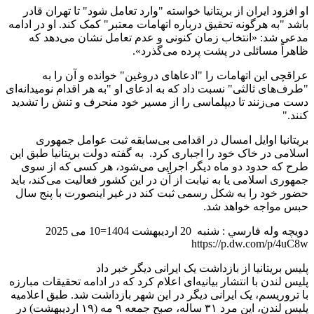
او افزود ایران از بریتانیا خواسته "وارد تعامل شود" تا تهران قادر
باشد "به هرگونه تحقیق درباره اتهامات معتبر" کمک کند. او در ادامه
مدعی شد: «انتخاب زمان کنونی و عدم تعامل نشان می‌دهد که
ظاهراً مسائلی در پشت پرده می‌گذرد».
عراقچی این اتهامات را "ادعاهای دروغین" خوانده و آن را به
"طرف‌های ثالثی" نسبت داد که به ادعای او "به هر اقدام نومیدانه‌ای
دست می‌زنند تا دیپلماسی را از مسیر خود منحرف و تنش را تشدید
کنند."
بریتانیا اوایل امسال در اقدامی بی‌سابقه ثبت عوامل جمهوری
اسلامی در خاک خود را اجباری کرد. به گفته دولت بریتانیا طبق این
طرح که حدود دو ماه دیگر اجرایی می‌شود، هر کسی که از سوی
جمهوری اسلامی یا به نیابت از آن در این کشور فعالیت می‌کند، باید
حضور خود را به شکل رسمی ثبت کند در غیر اینصورت با پنج سال
حبس مواجه خواهد شد.
دويچه وله فارسي : شنبه 20 اردیبهشت 1404=10 می 2025
https://p.dw.com/p/4uC8w
پلیس بریتانیا از بازداشت یک ایرانی دیگر خبر داد
پلیس لندن با انتشار بیانیه‌ای اعلام کرد که در ادامه تحقیقات مبارزه
با تروریسم، یک ایرانی دیگر در این شهر بازداشت شد. طبق اعلامیه
پلیس لندن، این مرد ۳۱ ساله، صبح جمعه ۹ مه (۱۹ اردیبهشت) در