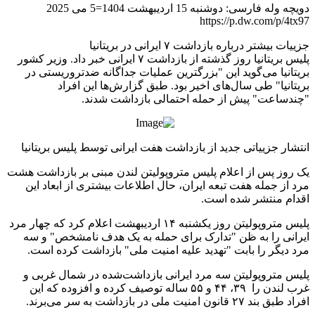
دویچه وله فارسی: دوشنبه 15 اردیبهشت 1404=5 می 2025
https://p.dw.com/p/4tx97
جزییات بیشتر درباره بازداشت ۷ ایرانی در بریتانیا
پلیس بریتانیا روز گذشته از بازداشت ۷ ایرانی خبر داد. وزیر کشور
بریتانیا می‌گوید این "بزرگترین عملیات جداگانه ضدتروریستی در
بریتانیا" طی سال‌های اخیر بود. طبق گزارش‌ها این افراد
"چندساعت" پیش از حمله احتمالی بازداشت شدند.
انتشار جزییاتی جدید از بازداشت هفت ایرانی توسط پلیس بریتانیا
یک روز پس از اعلام پلیس متروپولیتن لندن مبنی بر بازداشت هشت
مرد از جمله هفت تبعه ایران، حال اطلاعات بیشتری از ابعاد این
اقدام منتشر شده است.
پلیس متروپولیتن روز یکشنبه ۱۴ اردیبهشت اعلام کرد که چهار مرد
ایرانی را به ظن "تدارک برای حمله به یک هدف نامشخص" و سه
مرد دیگر را بابت "تهدید علیه امنیت ملی" بازداشت کرده است.
پلیس متروپولیتن سه مرد ایرانی بازداشت‌شده در شمال غربی و
غرب لندن را ۳۹، ۴۴ و ۵۵ ساله توصیف کرده و افزوده که این
افراد طبق بند ۲۷ قانون امنیت ملی در بازداشت به سر می‌برند.