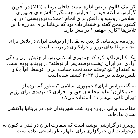
کن مک کالوم، رئیس اداره امنیت داخلی بریتانیا (MI5) در آخرین
گزارش سالانه خود از "افزایش چشمگیر" تلاش‌های جمهوری
اسلامی، روسیه و داعش برای انجام "حملات تروریستی" در این
کشور سخن گفته و هشدار داده بود که بریتانیا برای مبارزه با این
تلاش‌ها "کاری جهنمی" در پیش دارد.
روزنامه بریتانیایی گاردین به نقل از او نوشت ایران در تلاش برای
انجام توطئه‌های ترور و خرابکاری در بریتانیا است.
مک کالوم تاکید کرد که جمهوری اسلامی پس از جنبش "زن زندگی
آزادی" در ایران "پشت توطئه پس از توطئه" در بریتانیا بوده است.
به گفته او "پنج توطئه جدید تحت حمایت ایران" توسط ام‌آی۵ و
پلیس بریتانیا در سال ۲۰۲۴ کشف شده است.
به گفته رئیس ام‌آی۵ جمهوری اسلامی "به‌طور گسترده از
"جنایتکاران" علیه مخالفان خود و "افرادی که تهدیدی برای رژیم
تهران تلقی می‌شوند"، استفاده می‌کند.
مقامات ایرانی درباره بازداشت شهروندان خود در بریتانیا واکنشی
نشان نداده‌اند.
رویترز در گزارشی نوشته است که سفارت ایران در لندن تا کنون به
درخواست این خبرگزاری برای اظهار نظر پاسخی نداده است.