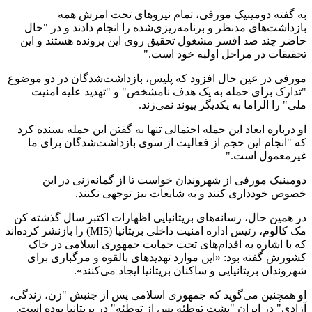
به گفته دومینیک مورفی، تمام نیروهای تحت امرش همه
بازداشت‌های مدنظر و برنامه‌ریزی‌شده را انجام دادند و در "حال
حاضر چند صد افسر مشغول تحقیق روی این پرونده هستند و این
تحقیقات در مراحل اولیه خود است."
مورفی در عین حال افزود که پلیس، بازداشت‌شدگان در دو موضوع
"تدارک برای حمله به یک هدف نامشخص" و "تهدید علیه امنیت
ملی" را الزاما به یکدیگر پیوند نمی‌زند.
او درباره ابعاد این حمله احتمالی تنها به گفتن این جمله بسنده کرد
که "انجام این حجم از فعالیت از سوی بازداشت‌شدگان برای ما
غیرمعمول است."
دومینیک مورفی از شهروندان خواست تا از گمانه‌زنی در این
خصوص خودداری کنند و به شایعات نیز توجهی نکنند.
در همین حال، رسانه‌های بریتانیایی اظهارات اکتبر سال گذشته کن
مک کالوم، رئیس اداره امنیت داخلی بریتانیا (MI5) را بازنشر کرده‌اند
که با اشاره به اقدام‌های تحت حمایت جمهوری اسلامی در خاک
کشورش گفته بود: «این موارد تهدیدهای بالقوه و مرگباری برای
شهروندان بریتانیایی و ساکنان بریتانیا ایجاد می‌کنند».
او همچنین می‌گوید که جمهوری اسلامی پس از جنبش "زن، زندگی،
آزادی" در ایران "پشت توطئه پس از توطئه" در بریتانیا بوده است.