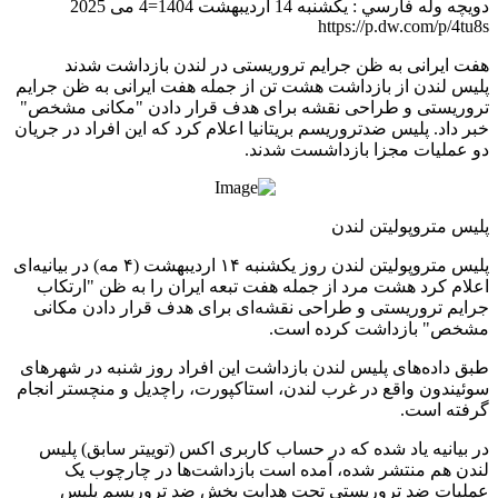
دويچه وله فارسي : یکشنبه 14 اردیبهشت 1404=4 می 2025
https://p.dw.com/p/4tu8s
هفت ایرانی به ظن جرایم تروریستی در لندن بازداشت شدند
پلیس لندن از بازداشت هشت تن از جمله هفت ایرانی به ظن جرایم
تروریستی و طراحی نقشه برای هدف قرار دادن "مکانی مشخص"
خبر داد. پلیس ضدتروریسم بریتانیا اعلام کرد که این افراد در جریان
دو عملیات مجزا بازداشست شدند.
پلیس متروپولیتن لندن
پلیس متروپولیتن لندن روز یکشنبه ۱۴ اردیبهشت (۴ مه) در بیانیه‌ای
اعلام کرد هشت مرد از جمله هفت تبعه ایران را به ظن "ارتکاب
جرایم تروریستی و طراحی نقشه‌ای برای هدف قرار دادن مکانی
مشخص" بازداشت کرده است.
طبق داده‌های پلیس لندن بازداشت‌ این افراد روز شنبه در شهرهای
سوئیندون واقع در غرب لندن، استاکپورت، راچدیل و منچستر انجام
گرفته است.
در بیانیه یاد شده که در حساب کاربری اکس (توییتر سابق) پلیس
لندن هم منتشر شده، آمده است بازداشت‌ها در چارچوب یک
عملیات ضد تروریستی تحت هدایت بخش ضد تروریسم پلیس