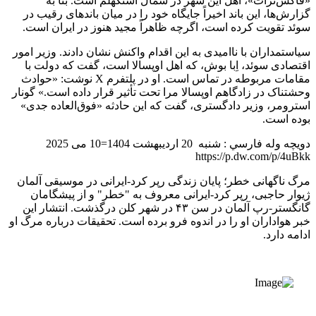
«فاکس‌ترات»، اهل این شهر در شمال استکهلم است. بنا به
گزارش‌ها، این باند اخیراً جایگاه خود را در میان باندهای رقیب در
سوئد تقویت کرده است، اگرچه ظاهراً مجید هنوز در ایران است.
سیاستمداران با ناامیدی به این اقدام واکنش نشان دادند. وزیر امور
اقتصادی سوئد، اِبا بوش، که اهل اوپسالا است، گفت که دولت با
مقامات مربوطه در تماس است. او در پلتفرم X نوشت: «حوادث
وحشتناک در زادگاهم اوپسالا مرا تحت تأثیر قرار داده است.» گونار
استرومر، وزیر دادگستری، گفت که این حادثه «فوق‌العاده جدی»
بوده است.
دويچه وله فارسي : شنبه 20 اردیبهشت 1404=10 می 2025
https://p.dw.com/p/4uBkk
مرگ ناگهانی خطر؛ پایان زندگی رپر کرد-ایرانی در موسیقی آلمان
ژیوار حاجبی، رپر کرد-ایرانی معروف به "خطر" و از پیشگامان
گانگستر-رپ آلمان در سن ۴۳ در شهر کلن درگذشت. انتشار این
خبر هواداران او را در اندوه فرو برده است. تحقیقات درباره مرگ او
ادامه دارد.