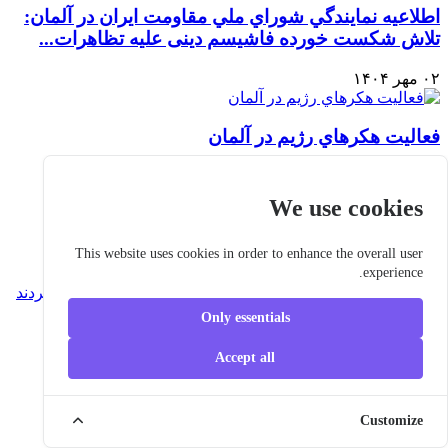
اطلاعيه نمايندگي شوراي ملي مقاومت ايران در آلمان:
تلاش شکست خورده فاشیسم دینی علیه تظاهرات...
۰۲ مهر ۱۴۰۴
فعاليت هكرهاي رژيم در آلمان
۳۱ مرداد ۱۴۰۴
We use cookies
استفاده ایران از باندهای جنایتکار علیه منتقدانش
This website uses cookies in order to enhance the overall user
۲۰ مرداد ۱۴۰۴
experience.
Only essentials
آمریکا و ۱۳ کشور دیگر عملیات اطلاعاتی ایران را
محکوم کردند
Accept all
۰۹ مرداد ۱۴۰۴
Customize