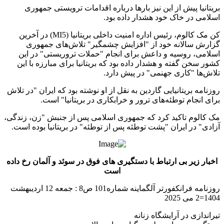
بریتانیا پیش از این نیز بارها درباره اقدامات ترویستی جمهوری
اسلامی در خاک خود هشدار داده بود.
کن مک کالوم، رئیس اداره امنیت داخلی بریتانیا (MI5) در آخرین
گزارش سالانه خود از "افزایش چشمگیر" تلاش‌های جمهوری
اسلامی، روسیه و داعش برای انجام "حملات تروریستی" در این
کشور سخن گفته و هشدار داده بود که بریتانیا برای مبارزه با این
تلاش‌ها "کاری جهنمی" در پیش دارد.
روزنامه بریتانیایی گاردین به نقل از او نوشته بود که ایران "در تلاش
برای انجام توطئه‌های ترور و خرابکاری در بریتانیا" است.
مک کالوم تاکید کرد که جمهوری اسلامی پس از جنبش "زن، زندگی،
آزادی" در ایران "پشت توطئه پس از توطئه" در بریتانیا بوده است.
اخبار زیر بی ارتباط با دستگیری های فوق در سوئد و آلمان رخ داده
است
روزنامه فرانکفورتر آلگماینه شماره101 ص8 : جمعه 12 اردیبهشت
1404=2 می 2025
تیراندازی در آرایشگاه زنانه