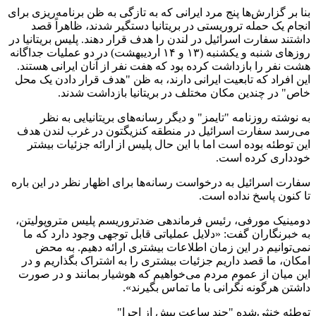
بنا بر گزارش‌ها پنج مرد ایرانی که به تازگی به ظن برنامه‌ریزی برای
انجام یک حمله تروریستی در بریتانیا دستگیر شدند، ظاهراً قصد
داشتند سفارت اسرائیل در لندن را هدف قرار دهند. پلیس بریتانیا در
روزهای شنبه و یکشنبه (۱۳ و ۱۴ اردیبهشت) در دو عملیات جداگانه
هشت نفر را بازداشت کرده بود که هفت نفر از آنان ایرانی هستند.
این افراد که تابعیت ایرانی دارند، به ظن "هدف قرار دادن یک محل
خاص" در چندین مکان مختلف در بریتانیا بازداشت شدند.
به نوشته روزنامه "تایمز" و دیگر رسانه‌های بریتانیایی به نظر
می‌رسد سفارت اسرائیل در منطقه کنزیگتون در غرب لندن هدف
این توطئه بوده است اما با این حال پلیس از ارائه جزئیات بیشتر
خودداری کرده است.
سفارت اسرائیل به درخواست رسانه‌ها برای اظهار نظر در این باره
تا کنون پاسخ نداده است.
دومینیک مورفی، رئیس فرماندهی ضدتروریسم پلیس متروپولیتن،
به خبرنگاران گفت: «دلایل عملیاتی قابل توجهی وجود دارد که ما
نمی‌توانیم در این زمان اطلاعات بیشتری ارائه دهیم. به محض
امکان، ما قصد داریم جزئیات بیشتری را به اشتراک بگذاریم و در
این میان از عموم مردم می‌خواهیم که هوشیار بمانند و در صورت
داشتن هرگونه نگرانی با ما تماس بگیرند».
توطئه خنثی‌شده "چند ساعت پیش از اجرا"