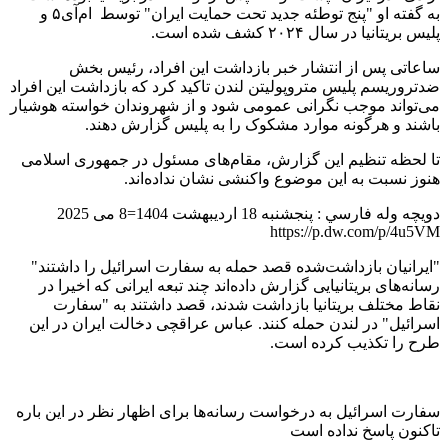
به گفته او "پنج توطئه جدید تحت حمایت ایران" توسط ام‌آی۵ و
پلیس بریتانیا در سال ۲۰۲۴ کشف شده است.
ساعاتی پس از انتشار خبر بازداشت این افراد، رئیس بخش
ضدتروریسم پلیس متروپولیتن لندن تاکید کرد که بازداشت این افراد
می‌تواند موجب نگرانی عمومی شود و از شهروندان خواسته هوشیار
باشند و هرگونه موارد مشکوک را به پلیس گزارش دهند.
تا لحظه تنظیم این گزارش، مقام‌های مسئول در جمهوری اسلامی
هنوز نسبت به این موضوع واکنشی نشان نداده‌اند.
دويچه وله فارسي : پنجشنبه 18 اردیبهشت 1404=8 می 2025
https://p.dw.com/p/4u5VM
"ایرانیان بازداشت‌شده قصد حمله به سفارت اسرائیل را داشتند"
رسانه‌های بریتانیایی گزارش داده‌اند چند تبعه ایرانی که اخیرا در
نقاط مختلف بریتانیا بازداشت شدند، قصد داشتند به "سفارت
اسرائیل" در لندن حمله کنند. عباس عراقچی دخالت ایران در این
طرح را تکذیب کرده است.
سفارت اسرائیل به درخواست رسانه‌ها برای اظهار نظر در این باره
تاکنون پاسخ نداده است