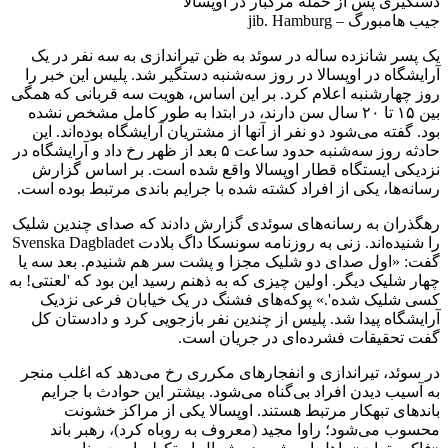
دستگیری پس از حمله مرگبار در اوپسالا
جیب هامبورگ – jib. Hamburg
یک پسر شانزده ساله در سوئد به ظن تیراندازی به سه نفر در یک
آرایشگاه در اوپسالا در روز سه‌شنبه دستگیر شد. پلیس این خبر را
روز چهارشنبه اعلام کرد. بر این اساس، هویت سه قربانی که همگی
بین ۱۵ تا ۲۰ سال سن دارند، در ابتدا به طور کامل مشخص نشده
بود. گفته می‌شود دو نفر از آنها از مشتریان آرایشگاه بوده‌اند. این
حادثه روز سه‌شنبه حدود ساعت ۵ بعد از ظهر رخ داد و آرایشگاه در
نزدیکی ایستگاه قطار اوپسالا واقع شده است. بر اساس گزارش
رسانه‌ها، یکی از افراد کشته شده با جرایم باندی مرتبط بوده است.
رهگذران به رسانه‌های سوئدی گزارش دادند که صدای چندین شلیک
را شنیده‌اند. زنی به روزنامه سونسکا داگ بلادت Svenska Dagbladet
گفت: «اول صدای دو شلیک مجزا و پشت سر هم شنیدم. بعد سه یا
چهار شلیک دیگر. اولین چیزی که به ذهنم رسید این بود که 'لعنتی! به
کسی شلیک شده'.» پوکه‌های فشنگ در یک خیابان فرعی نزدیک
آرایشگاه پیدا شد. پلیس از چندین نفر بازجویی کرد و دادستان کل
گفت تحقیقات فشرده‌ای در جریان است.
در سوئد، تیراندازی و انفجارهای مکرری رخ می‌دهد که اغلب منجر
به آسیب دیدن افراد بی‌گناه می‌شود. بیشتر این حوادث با جرایم
باندهای تبهکار مرتبط هستند. اوپسالا یکی از مراکز خشونت
محسوب می‌شود؛ راوا مجید (معروف به روباه کرد)، رهبر باند