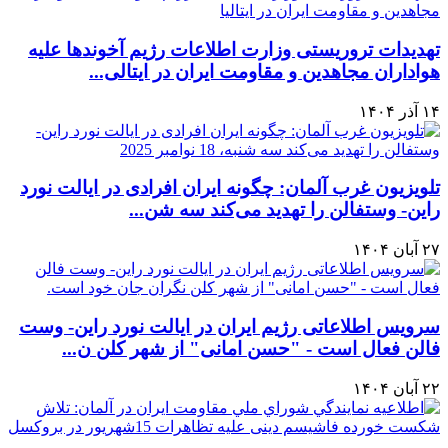
تهدیدات تروریستی وزارت اطلاعات رژیم آخوندها علیه
هواداران مجاهدین و مقاومت ایران در ایتالی...
۱۴ آذر ۱۴۰۴
تلويزيون غرب آلمان: چگونه ایران افرادی در ایالت نورد
راین- وستفالن را تهدید می‌کند ‏سه شن...
۲۷ آبان ۱۴۰۴
سرویس اطلاعاتی رژیم ایران در ایالت نورد راین- وست
فالن فعال است - "حسن امانی" از شهر کلن ن...
۲۲ آبان ۱۴۰۴