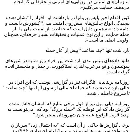
سازمان‌های امنیتی در ارزیابی‌های امنیتی و تحقیقاتی که انجام
می‌دهند، حمایت می‌کنیم».
کوپر اقدام اخیر پلیس بریتانیا در بازداشت این افراد را "نشان‌دهنده
پیچیدگی انواع چالش‌های پیش‌روی امنیت ملی" کشورش دانست و
ادامه داد: «به همین دلیل است که حفاظت از امنیت ملی ما، از
جمله حمایت از این نوع عملیات و تحقیقات بسیار حرفه‌ای، همچنان
اولویت اصلی ما است».
بازداشت تنها "چند ساعت" پیش از آغاز حمله
طبق داده‌های پلیس لندن بازداشت‌ این افراد روز شنبه در شهرهای
سوئیندون واقع در غرب لندن، استاکپورت، راچدیل و منچستر انجام
گرفته است.
روزنامه بریتانیایی تلگراف نیز در گزارشی نوشت که این افراد در
حالی بازدشت شدند که حمله احتمالی از سوی آنها تنها "چند ساعت"
تا شروع فاصله داشت.
روزنامه دیلی میل نیز از قول برخی منابع که نامشان فاش نشده
گزارش داد که این توطئه یک "حمله بزرگ" بود که "می‌توانست به
تهدید قریب‌الوقوع علیه جان شهروندان منجر شود."
برخی گزارش‌ها حاکی از آن است که "به احتمال زیاد" سربازان
نخبه‌ واحد سرویس هوایی ویژه بریتانیا(با نام اختصاری SAS) نیز