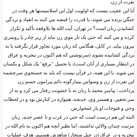
نفرت از زن.
آيا اين عجيب نيست که اولويت اول اين اسلاميستها هر وقت در
جنگي برنده مي شوند، يا قدرت را قبضه مي کنند به انقياد و بردگي
کشانيدن زنان است؟ در تهران، آيت الله ها بلاوقفه تأکيد و تکرار
کرده و مي کنند که حتي يک تار موي زن نبايد از زير چادر يا روسري
بيرون بيايد. در کابل، هنگامي که زنان مورد تجاوز قرار نگرفته يا به
بردگي کشانيده نشوند (سرنوشتي که هم اکنون در نيجريه و عراق
در انتظار بسياري از آنان است)، با تحميل "برقع" يک شکل و يکسان
مي شوند. با اين همه، در قرآن نيست که بايد به جستجوي سرچشمه
اين نفرت از زن و وسواس بيمارگونه دائم پيرامون جسم زن
پرداخت : پيامبر محمد با زنان نه با خشونت رفتار مي کرد و نه از
سر تحقير، و همسر وي، خديجه، همواره در کنارش بود و در لحظات
وحي و فتوحات او يار غمخوارش.
البته اين هم درست است که حتي در غرب و تا عصر جديد، زنان
مرتبت چندان والائي نداشتند، اما نظير آنچه هم اکنون به نام الله در
نيجريه و در عراق (در جبل سنجار) شاهدش هستيم، هدف عمليات