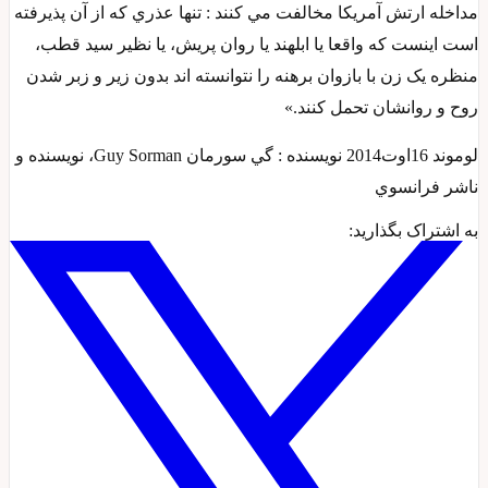
مداخله ارتش آمريکا مخالفت مي کنند : تنها عذري که از آن پذيرفته
است اينست که واقعا يا ابلهند يا روان پريش، يا نظير سيد قطب،
منظره يک زن با بازوان برهنه را نتوانسته اند بدون زير و زبر شدن
روح و روانشان تحمل کنند.»
لوموند 16اوت2014 نويسنده : گي سورمان Guy Sorman، نويسنده و
ناشر فرانسوي
به اشتراک بگذارید: