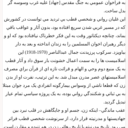
به فراخوان عمومي به جنگ مقدس [جهاد] عليه غرب وسوسه گر
بدل ساخت.
اين غليان رواني و شخصي قطب بي ترديد مي توانست در کشورش
که در مسير غربي شدن سريع افتاده بود، بدون آثار و عواقب باقي
بماند، چنانچه ديکتاتور وقت به اين فکر خطرناک نيافتاده بود که او و
ديگر رهبران اخوان المسلمين را به زندان انداخته و بعد به دار
بياويزد. سرکوب پرزيدنت جمال عبدالناصر (1970-1918) اين
اسلاميست ها را به سمت اعمال خشونت بار سوق داد و آثار قطب
به يک منبع دوم وحي و الهام و قرائت تازه اي از قرآن براي مصرف
اسلاميستهاي عصر مدرن مبدل شد. به اين ترتيب، نفرت او از بدن
زن که قطعا ناشي از وسواس بيمارگونه انفرادي يک مرد جوان مبتلا
به بي ثباتي و شکنندگي رواني بوده، به يک پروژه سياسي تمام عيار
تبديل گرديد.
عقب ماندگي– اينکه زن، جسم او و جايگاهش در قلب نبرد بين
جهاديستها و مدرنيته قرار دارد، از سرنوشت شخصي قطب فراتر
مي رود. تاريخ مدرنيته با تاريخ رهائي زن در هم تنيده و مقارن است.