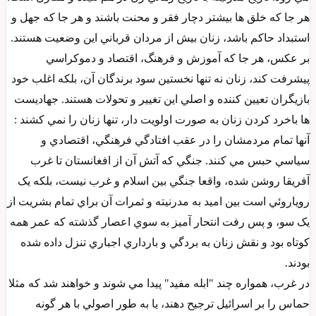
هر جا که خلق ها بيشتر دچار فقر و محنت باشند و هر جا که جهل و
استبداد حاکم باشد، زنان بيش از مردان قرباني اين وضعيت هستند.
بر عکس، هر جا که آموزش و فرهنگ، اقتصاد و دموکراسي
پيشرفت کند، زنان نه تنها نخستين سود برندگان آن، بلکه اغلب خود
بازيگران تعيين کننده و اصلي اين تغيير و تحولات هستند. جهاديست
ها باخرد کردن زنان به صورت اولويت دار، تنها زنان را نمي کشند :
آنها تمام مردمشان را در عقب افتادگي فرهنگي، اقتصادي و
سياسي حبس مي کنند. جنگي که آتش آن از افغانستان تا غرب
آفريقا روشن شده، واقعا جنگي بين اسلام و غرب نيست، بلکه يک
روياروئي است بين اميد به مدرنيته و ثمرات آن براي تمام بشريت از
يک سو، و پس رفت انتحار آميز به سوي اعصار گذشته که عمر همه
کوتاه بود و نقش زنان به بردگي و بارداري اجباري تنزل داده شده
بودند.
در غرب، همواره چند "ابله مفيد" پيدا مي شوند و خواهند شد که مثلا
حماس را بر اسرائيل ترجيح دهند، يا به طور اصولي با هر گونه