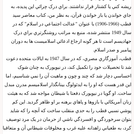
ريشه کني يا کشتار قرار نداشتند. براي درک چرائي اين پديده، به
جاي خواندن يا باز خواندن قرآن، به نظر من، کتاب معاصر سيد
قطب (1966-1906) با عنوان "عدالت اجتماعي در اسلام" که در
سال 1949 منتشر شده، منبع به مراتب روشنگرتري براي درک
جهاديسم است تا هر گونه ارجاع ادعائي اسلاميست ها به دوران
پيامبر و صدر اسلام.
قطب، آموزگاري مصري، که در سال 1947 به ايالات متحده دعوت
شد تا تحصيلات خود را تکميل کند، در نيويورک به چنان شوک
احساسي دچار شد که چند و چون و ماهيت آن را نمي شناسيم، اما
اين قدر هست که او را به ايدئولوگ بينانگذار اسلاميسم مدرن مبدل
ساخت. او گويا در نيويورک دفعتا با شيطان مواجه شد که به هيئت
زنان آمريکائي با بازوها و پاهاي برهنه بر او ظاهر گرديد. اين کم
پوشي نسبي قطب را به حدي منقلب ساخت که آنچه را که شايد
بتوان سرخوردگي و افسردگي ناشي از حرمان در يک مرد توصيف
کرد، به طغياني زاهدانه عليه غرب و مخلوقات شيطاني آن و متعاقبا