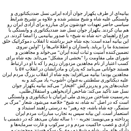
بیانیه‌ای از طرف یکهزار جوان آزاده ایرانی نسل ضددیکتاتوری و
وابستگی علیه شاه و شیخ منتشر شده و علاوه بر تشریح شرایط
سیاسی حاضر تعهدات خودشون برای مبارزه برای آزادی ایران رو
هم بیان کردند. یکهزار جوان نسل ضد ضددیکتاتوری و وابستگی با
چراغ راهنمای «نه شاه نه شیخ» با صدور بیانیه‌یی را امضا کردند. در
این بیانیه آمده است: بچه شاه خیز برداشته تا انقلاب دموکراتیک خلق
ستمدیدهٔ ما را برباید. پاسداران و اطلاعاتی‌ها را ”اولین نیروی
تضمین‌کننده امنیت و ثبات آینده ایران“ می‌خواند و مجاهدین و
شورای ملی مقاومت را ”بخشی از مشکل“ می‌داند. بچه شاه برای
کسب اعتبار از نام مجاهدین مزدوران رژیم را که با او در ارتباط
هستند جوانانی می‌نامد که پدران و مادرانشان در انقلاب ۵۷ با
مجاهدین بودند! بیانیه می‌افزاید: بچه شاه از انقلاب بزرگ مردم ایران
علیه دیکتاتوری سلطنتی به‌عنوان «آشوب» یاد می‌کند و به
جنایت‌های پدر و پدربزرگش ”افتخار“ می‌کند بیانیه یکهزار جوان
نسل ضد تأکید می‌کند: شاخص آزادیخواهی و استقلال‌طلبی،
به‌رسمیت شناختن مرزبندی ملی ایرانیان با دیکتاتوری و وابستگی
است که در اصل ”نه شاه، نه شیخ“ خلاصه می‌شود. شعار ”مرگ بر
ستمگر، چه شاه باشه، چه رهبر“ به درستی راهبند استبداد و
استعمار است. این بیانه سپس به تجارب مبارزات مردم ایران
پرداخته و می‌نویسد: تجربه ۱۰۰ ساله نشان می‌دهد که در دشمنی با
آزادی و غصب حاکمیت مردم و در سرکوب و غارت سرمایه‌ها و
دارائی‌های ملی شاه و شیخ دو روی یک سکه هستند موجودیت و