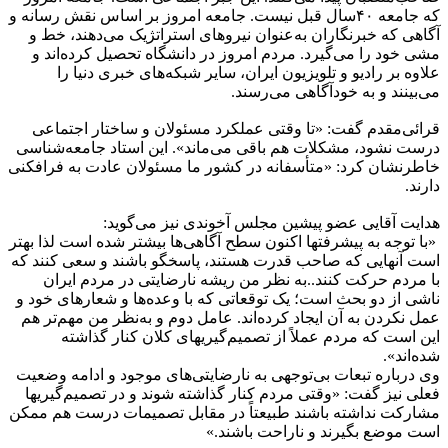
که جامعه ۴۰سال قبل نیست. جامعه امروز بر اساس نقش رسانه و
آگاهی که خبرنگاران به‌عنوان نیروهای استراتژیک می‌دهند، خط و
مشی خود را می‌گیرد. مردم امروز در دانشگاه تحصیل کرده‌اند و
علاوه بر رادیو و تلویزیون ایران، سایر شبکه‌های خبری دنیا را
می‌بینند و به خودآگاهی می‌رسند.
قرائی‌مقدم گفت: «تا وقتی عملکرد مسئولان و ساختار اجتماعی
درست نشود، مشکلات هم باقی می‌ماند». این استاد جامعه‌شناسی
خاطرنشان کرد: «متأسفانه در کشور ما مسئولان عادت به فرافکنی
دارند.
هدایت آقایی عضو پیشین مجلس آخوندی نیز می‌گوید:
«با توجه به پیشرفتها اکنون سطح آگاهی‌ها بیشتر شده است لذا بهتر
است آنهایی که صاحب قدرت هستند‌، پاسخگو باشند و سعی کنند که
با مردم حرکت کنند..به نظر من ریشه نارضایتی در مردم ایران
ناشی از دو بحث است؛ یک توقعاتی که با وعده‌ها و شعارهای خود و
عمل نکردن به آن ایجاد کرده‌اند. عامل دوم و به‌نظر من مهم‌تر هم
این است که مردم عملاً از تصمیم‌گیریهای کلان کنار گذاشته
شده‌اند».
وی درباره تبعات بی‌توجهی به نارضایتی‌های موجود و ادامه وضعیت
فعلی نیز گفت: «وقتی مردم کنار گذاشته شوند و در تصمیم‌گیریها
مشارکت نداشته باشند طبیعتاً در مقابل تصمیمات درست هم ممکن
است موضع بگیرند و ناراحت باشند.»