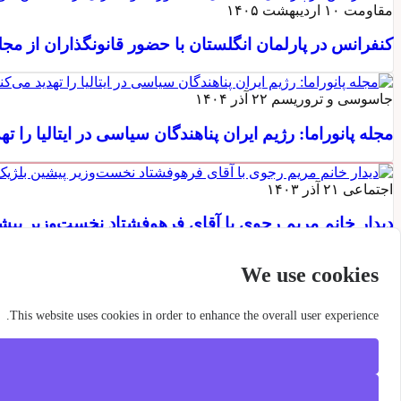
مقاومت
۱۰ اردیبهشت ۱۴۰۵
کنفرانس در پارلمان انگلستان با حضور قانونگذاران از مج
جاسوسی و تروریسم
۲۲ آذر ۱۴۰۴
مجله پانوراما: رژیم ایران پناهندگان سیاسی در ایتالیا را ته
اجتماعی
۲۱ آذر ۱۴۰۳
دیدار خانم مریم رجوی با آقای فرهوفشتاد نخست‌وزیر پیشی
دیدار خانم مریم رجوی با آقای فرهوفشتاد نخستوزیر پیشین بلژیک و هیأتی از پارلمانترها و شخصیت
We use cookies
برچسبها
This website uses cookies in order to enhance the overall user experience.
اشکان مالکی
مهرداد محمدی نیا
سازماندهی
ضددیکتاتوری
وزارت اط
جاسوسی
مارتین پاتسلت
کارستن مولر
مجلس اعیان
مجلس عوام
لی
مجاهدین خلق
مماشات