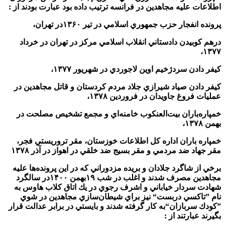
اطلاعات عليه مجاهدين در فرانسه ترتيب داده بود عبارت بودند از :
پرونده انفجار حزب جمهوري اسلامي در تير ۱۳۶۰در تهران،
درهم كوبيدن دادستاني انقلاب اسلامي مركز در تهران در خرداد
۱۳۷۷،
كيفر دادن سردژخيم اوين لاجوردي در شهريور ۱۳۷۷،
كيفر دادن صياد شيرازي جلاد مردم كردستان و قاتل مجاهدين در
عمليات فروغ جاويدان در فروردين ۱۳۷۸،
خمپاره‌باران بيت‌العنكوب خامنه‌اي و مجمع تشخيص مصلحت در
بهمن ۱۳۷۸،
خمپاره باران اداره كل اطلاعات خوزستان، مقر تروريستي فجر،
مقر جهاد ضد مردمي و مقر بسيج ضد خلقي در اهواز در آذر ۱۳۷۸
برخي از شاگرد جلادان و بريده مزدوراني كه در اين پرونده‌ها عليه
مجاهدين مصرف شدند و اغلب در شب ۱۹بهمن ۱۴۰۰در سالگرد
شهادت سردار خياباني و اشرف رجوي در يك اتاق كلاب هاوس به
نام ”تاكسي دربست“ نيز براي شيطان‌سازي مجاهدين در شوي
”كودك سربازان“به كار گرفته شدند و بايستي در برابر عدالت قرار
بگيرند عبارتند از :