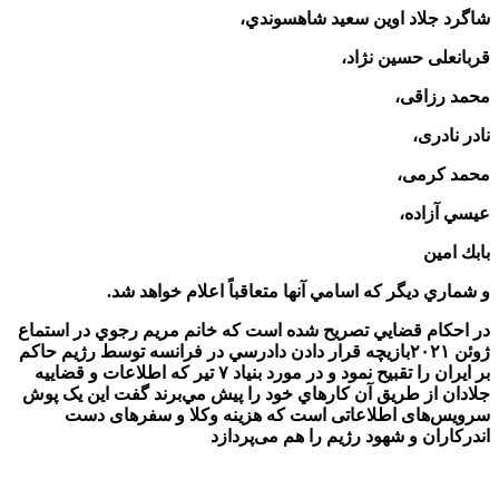
شاگرد جلاد اوين سعيد شاهسوندي،
قربانعلی حسين نژاد،
محمد رزاقی،
نادر نادری،
محمد كرمی،
عيسي آزاده،
بابك امين
و شماري ديگر كه اسامي آنها متعاقباً اعلام خواهد شد.
در احكام قضايي تصريح شده است كه خانم مريم رجوي در استماع
ژوئن ۲۰۲۱بازيچه قرار دادن دادرسي در فرانسه توسط رژيم حاكم
بر ايران را تقبيح نمود و در مورد بنياد ۷ تير كه اطلاعات و قضاييه
جلادان از طريق آن كارهاي خود را پيش مي‌برند گفت اين یک پوش
سرویس‌های اطلاعاتی است که هزینه وکلا و سفرهای دست
اندركاران و شهود رژيم را هم می‌پردازد