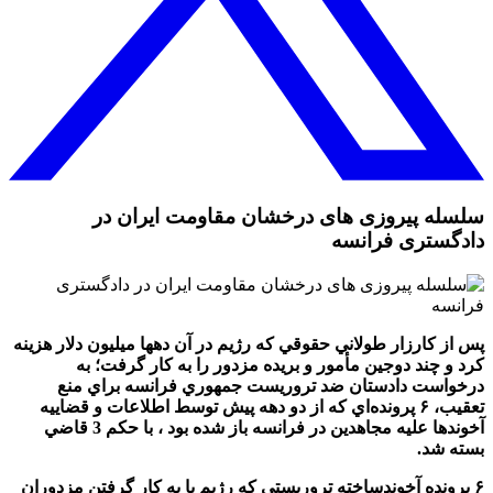
سلسله پیروزی های درخشان مقاومت ایران در
دادگستری فرانسه
پس از كارزار طولاني حقوقي كه رژيم در آن دهها ميليون دلار هزينه
كرد و چند دوجين مأمور و بريده مزدور را به كار گرفت؛ به
درخواست دادستان ضد تروريست جمهوري فرانسه براي منع
تعقيب، ۶ پرونده‌اي كه از دو دهه پيش توسط اطلاعات و قضاييه
آخوندها عليه مجاهدين در فرانسه باز شده بود ، با حكم 3 قاضي
بسته شد.
۶ پرونده آخوندساخته تروريستي كه رژيم با به كار گرفتن مزدوران