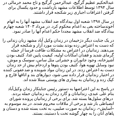
عبدالحکیم عظیم گرگیج، عبدالرحمن گرگیج و تاج محمد خرمالی در
سال ۱۳۹۴ توسط اطلاعات مشهد بازداشت و حدود یکسال برای
گرفتن اعترافات اجباری زیر شکنجه قرار داشتند.
در سال ۱۳۹۸ شعبه اول بیدادگاه ضد انقلاب مشهد آنها را به اتهام
آخوندساخته بغی به اعدام محکوم کرد. در مرداد ۱۴۰۳ شعبه چهارم
بیدادگاه ضد انقلاب مشهد مجددا حکم اعدام آنها را صادر نمود.
در یک جنایت دیگر دژخیمان در زندان وکیل آباد مشهد زنان زندانی را
که دست به اعتراض زده بودند بشدت مورد آزار و شکنجه قرار
می‌دهند. زندانیان در اعتراض به مشکلات طاقت فرسا از جمله
گرمای شدید و فقدان امکانات اولیه، کیفیت پایین غذا، کثیف بودن
آشپزخانه، وجود جانوران و حشراتی مثل ساس، سوسک و موش،
نبود وسایل تهویه هوا، کثیف بودن پتوها و ازدحام بیش از حد زندان
دست به اعتراض زدند. در این زندان مواد شوینده و ضدعفونی کننده
در اختیار زندانیان قرار داده نمی شود، دیوارهای بند و اتاقها قارچ و
کپک زده و زندانیان به بیماری های پوستی مبتلا شده اند.
در پاسخ به این اعتراضها به دستور رئیس جنایتکار زندان وکیل‌آباد
بنام علی عبدی، زندانبانان و گارد زندان به زندانیان حمله بردند.
درهای سلول‌ها بسته شد. برای برخی از زندانیان پرونده شورای
انضباطی باز شد و برخی از ملاقات محروم شدند. در بند موسوم به
«آسایش»، زندانیان به صورت صلیبی، به تخت بسته شده و دستان و
پاهای آنان را به چهار گوشه تخت با دستبند، بستند.