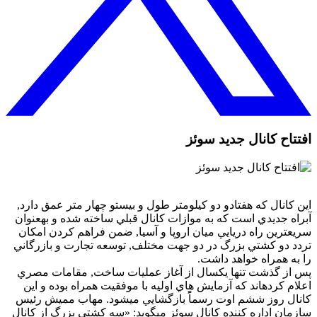
افتتاح كانال جديد سوئز
اين كانال كه هفتادو دو كيلومتر طول و بيستو چهار متر عمق دارد,
آبراه جديدي است كه به موازات كانال قبلي ساخته شده و بهعنوان
سريعترين راه دريايي ميان اروپا و آسيا, ضمن فراهم كردن امكان
تردد دو كشتي بزرگ در دو جهت مختلف, توسعه تجارت و بازرگاني
را به همراه خواهد داشت.
پس از گذشت تنها يكسال از آغاز عمليات ساخت, مقامات مصري
اعلام كردهاند كه آزمايش هاي اوليه با موفقيت همراه بوده و اين
كانال روز ششم اوت رسماًً بازگشايي ميشود. مهاب مميش رئيس
سازمان اداره كننده كانال سوئز ميگويد: «سه كشتي بزرگ از كانال