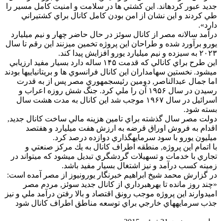
جديد عبور كردهاند. اين كشتي ها در سلامت و امنيت كامل مسير را
طي كردند و اين نشان از امن بودن كامل كانال براي كشتيراني
دارد».
درآمد سالانه مصر از كانال سوئز در حال حاضر چهار و نيم ميليارد
يورو برآورد شده و طراحان اين پروژه تخمين ميزنند اين رقم تا سال
۲۰۲۳ به سيزده و نيم ميليارد يورو افزايش پيدا كند.
اين طرح براي كانالي كه قدمت ۱۴۵ ساله دارد بسيار مفيد ارزيابي
ميشود. نخستين سهامداران اين كانال فرانسوي ها و بريتانياييها بودند
اما جمال عبدالناصر, دومين رئيسجمهوري مصر پس از به قدرت
رسيدن در سال ۱۹۵۶ آن را ملي كرد. جنگ شش روزه اعراب و
اسرائيل در سال ۱۹۶۷ موجب شد اين كانال به مدت هشت سال
بسته شود.
دولت مصر سال گذشته براي تامين هزينه مالي ساخت كانال جديد,
اقدام به فروش اوراق قرضه به ارزش هفت ميليارد و هفتصد
ميليون يورو با سود سرمايهگذاري دوازده درصد كرد.
با اتمام اين پروژه, منطقه اطراف كانال به يك مركز صنعتي و
تجاري با خدمات و تسهيلات گردشگري تبديل ميشود كه ميتواند در
زمينه كسب درآمد و نيز اشتغال بسيار مفيد باشد.
در گزارش محمد شيخ ابراهيم خبرنگار يورونيوز از مصر آمده است:
«چند روز مانده تا بهرهبرداري از كانال جديد سوئز, مردم مصر
اميدوارند اين پروژه موجب رونق اقتصاد و بالا رفتن درآمد ملي و نيز
جذب سرمايههاي خارجي براي توسعه مناطق اطراف كانال شود