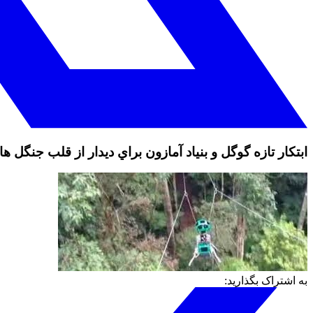
ابتكار تازه گوگل و بنياد آمازون براي ديدار از قلب جنگل ه
به اشتراک بگذارید: