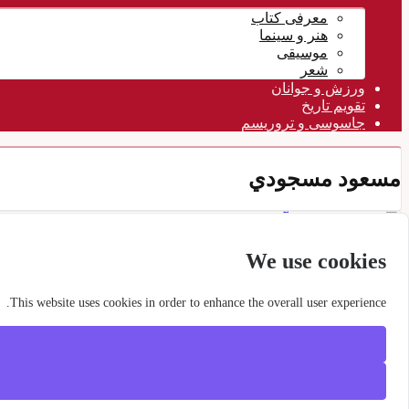
معرفی کتاب
هنر و سینما
موسیقی
شعر
ورزش و جوانان
تقویم تاريخ
جاسوسی و تروریسم
مسعود مسجودي
سیاسی
۰۸ خرداد ۱۴۰۵
We use cookies
تلويزيون كانال 1 آلمان: فعال سیاسی مسعود مسجودی کشته شد. او بارها رضا پهلوی رانقد کرده بود پليس كانادا دوهوادار پهلوي را...
This website uses cookies in order to enhance the overall user experience.
برچسبها
خبرنگار تاگس سايتونگ
شادي امين
رضا پهلوي
برلين
مجاهدين
Copyright ©
2026 Iran-Spring.