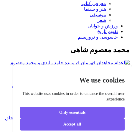
معرفی کتاب
هنر و سینما
موسیقی
شعر
ورزش و جوانان
تقویم تاريخ
جاسوسی و تروریسم
محمد معصوم شاهی
سرکوب
۰۱ اردیبهشت ۱۴۰۵
We use cookies
اعدام مجاهدان قهرمان فرمانده حامد ولیدی و محمد
معصوم شاهی
This website uses cookies in order to enhance the overall user
experience.
برچسبها
Only essentials
دژخیم اژه ایی
حامد ولیدی
کرمانشاه
قضاییه جلادان
مجاهدین خلق
شوراي ملي مقاومت
Accept all