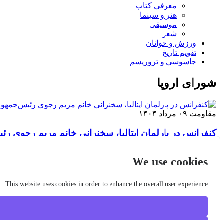
معرفی کتاب
هنر و سینما
موسیقی
شعر
ورزش و جوانان
تقویم تاريخ
جاسوسی و تروریسم
شورای اروپا
مقاومت
۰۹ مرداد ۱۴۰۴
کنفرانس در پارلمان ایتالیا، سخنرانی خانم مریم رجوی ر
We use cookies
مقاومت
۱۲ مهر ۱۴۰۳
سخنرانی‌های خانم مریم رجوی در اجلاس گروه‌های پارلمان
This website uses cookies in order to enhance the overall user experience.
برچسبها