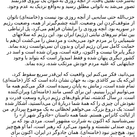
به‌سرعت تقلیل یافت، از آنچه روزی به‌عنوان یک نیروی قدرتمند
تصور می‌شد به ناتوانی مطلق رسید و به‌واقع نزدیک به عدم وجود.
حزب‌الله حتی سایه‌یی از آنچه روزی بود نیست و (خامنه‌ای) ناتوان
از متوقف‌کردن این وضعیت. البته چشم‌گیرتر از همه، وضعیت رژیم
در سوریه بود. آنچه ورودی را برایشان فراهم می‌کرد، پل ارتباطی
بین تمام نیروهای نیابتی (رژیم) ایران بود. این رژیم که سلاحهای
شیمیایی را بر مردم خود می‌ریخت و مردمش را می‌کشت آن‌هم با
حمایت کامل سران رژیم ایران و بدون آن نمی‌توانست زنده بماند.
دیگر پابرجا نیست و اکنون، رفته است، ویران شده است و اسد در
کشور دیگری پنهان شده و فقط امیدوار است که بتواند با وجود
جنایتهایی که علیه مردم خودش مرتکب شده، زنده بماند.
می‌دانید، فکر می‌کنم این واقعیت که این‌قدر سریع سقوط کرد،
این‌که یک ببر کاغذی بود، به جهان نشان داده است که کار (خامنه‌ای)
تمام شده است، زمانش به پایان رسیده است. فکر می‌کنم همه ما
می‌توانیم این‌را ببینیم، این برای کسی مانند (خامنه‌ای) ویران‌کننده
است. در سال گذشته، تمام بلوف‌های رژیم درباره وسعت قدرت و
نفوذش آن چیزی را که همهٔ شما دربارهٔ آن می‌دانستید، آشکار شده
است: یک دروغ بزرگ. می‌خواهم لحظاتی به یک موضوع بپردازم. من
از ایالت کانزاس هستم. شما همه داستان «جادوگر شهر آز» را
نمی‌شناسید که اکنون به شرارت مشهور است. مردی بود که بر
روی صندلی نشسته و وانمود می‌کرد که رهبر است، اما او هیچ‌چیز
نبود. هیچ‌چیز نبود (خامنه‌ای). همان جادوگر در ایران، اکنون برای