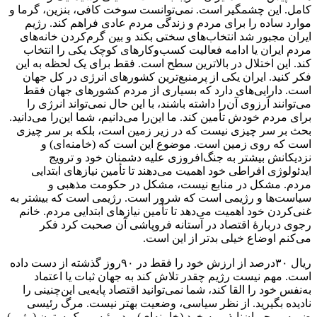
کامل. این چشمگیر است. نمی‌توانست سوخت کافی، بنزین، گرما و
موارد ساده را برای مردم و زندگی مردم عادی فراهم کند. رژیم
ایران مجبور شد انتخاب‌های سختی بکند و بین گرم‌کردن خانه‌های
مردم ایران یا ادامه فعالیت کسب‌وکارهای کوچک یکی را انتخاب
کند. این اختلال در بالاترین سطح است. فقط برای یک لحظه به این
فکر کنید. ایران یکی از پرمنبع‌ترین کشورهای انرژی در کل جهان
است. دارایی‌های دارد که بسیاری از مردم کشورهای جهان فقط
می‌توانند آرزوی آن‌را داشته باشند، با این حال نمی‌تواند انرژی را
برای مردم خودش تأمین کند. ما این‌را می‌دانیم، شما این‌را می‌دانید.
بحث بر سر چیزی نیست که در زیر زمین است، بلکه بر سر چیزی
است که روی زمین است. موضوع این است که (خامنه‌ای) و
نزدیکانش بیشتر به جنگ‌افروزی علیه دشمنان خود و ترویج
ایدئولوژی افراطی خود اهمیت می‌دهند تا تأمین نیازهای ابتدایی
مردم. مشکل در منابع نیست، مشکل در حکومت مذهبی و
سیاست‌ها و رژیمی است که شرور است. رژیمی است که بیشتر به
غنی‌کردن خود اهمیت می‌دهد تا تأمین نیازهای ابتدایی مردم. خانم
رجوی دربارهٔ اقتصاد در آستانه فروپاشی آن صحبت کرد فکر
می‌کنم اوضاع خیلی بدتر از این است.
ریال ۳۰درصد از ارزش خود را فقط در ۹۰روز گذشته از دست داده
است. مهم نیست رژیم چقدر تلاش کند به جهان ثبات یا اعتماد
به‌نفس خود را القا کند، شما نمی‌توانید اقتصاد پایه‌یی این‌چنینی را
نادیده بگیرید. از نظر سیاسی، وضعیت بهتر نیست. مرگ رئیسی
ضربه‌یی جبران‌ناپذیر به خود (خامنه‌ای) بود. رئیسی یک ستون (رژیم)