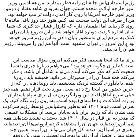
رژیم استبدادی‌اش جانشان را به‌خطر بیندازند. من هفتادمین وزیر
امور خارجه ایالات متحده هستم. جهان به‌زودی شاهد هفتاد و دومین
وزیر امور خارجه آمریکا با روی کار آمدن دولت ترامپ خواهد بود.
من از طرف این دولت صحبت نمی‌کنم. هنوز چند روز باقی مانده تا
روی کار بیاید. اما اطمینان دارم که کارزار فشار حداکثری که شما
به آن اشاره کردید، دوباره آغاز خواهد شد و این شروع پایان برای
کمک به مردم ایران به‌منظور پایان دادن به این رژیم شرور خواهد
بود و این امروز در تهران مشهود است. آنها هم این را می‌بینند، رژیم
هم آن‌را می‌بیند.
برای ما که اینجا هستیم، فکر می‌کنم امروز، سؤال مناسب این
است که ایران چگونه خواهد بود؟ می‌خواهم دربارهٔ چیزی با شما
صحبت کنم که فکر می‌کنم آینده می‌تواند شامل آن باشد. و فکر
می‌کنم همه شما آن‌را در ضمیرتان می‌دانید. همیشه باید دربارهٔ
آینده، با یادآوری گذشته نزدیک بیندیشیم. باید رویدادهایی را که از
آخرین حضور من اینجا رخ داده است، مورد بحث قرار دهیم. همه‌چیز
خیلی سریع اتفاق افتاد. این ویرانگرترین سال برای سپاه پاسداران،
وزارت اطلاعات و (خامنه‌ای) بوده است. به‌درون رژیم نگاه کنید، یک
بحران است. قیام ۱۴۰۱ که به‌طور وحشیانه‌یی توسط رژیم سرکوب
شد، نشان داد که رژیم ایران باید به‌پایان برسد. آن مشکلات عمیقی
که منجر به این قیام در سال ۱۴۰۱ شد، به‌شدت تشدید شده‌اند. همه
شما این‌را دیده‌اید، جهان آن‌را مشاهده کرده، اروپایی‌ها آن‌را دیده‌اند،
رهبری در آسیا آن‌را دیده، کل جهان می‌تواند آن‌را ببیند. همین چند
هفته پیش، اقتصاد ایران تقریباً به‌حالت تعطیلی رسید، یک وقفه