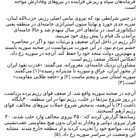
فرماندهان سپاه و ریزش فزاینده در نیروهای وفادارش مواجه
است.
در چنین شرایطی بود که نیروی نیابتی اصلی رژیم، حزب‌الله لبنان،
ضربه جدی خورد و نهایتا ستون استراتژی خامنه‌ای در منطقه یعنی
دیکتاتوری اسد، در ماه‌های آخر سال منهدم شد و حالا خامنه‌ای
برآمدن یک قیام را پیش روی خود می‌بیند.
اگر رژیم در داخل ایران ضعیف و بی‌ثبات نبود و اگر در محاصره
خشم مردم نبود. در این صورت می‌توانست در صحنه سوریه بایستد
و مهم‌ترین دولت متحد خود را حفظ کند. آن‌چه در سوریه رخ داد،
انعکاس آشکار ضعف رژیم است.
مشاوران نزدیک خامنه‌ای، مغرورانه، می‌گفتند: «قدرت نفوذ ایران
از محور ایران، عراق و سوریه تا مدیترانه رسیده»[۱] می‌گفتند:
سوریه استان سی و پنجم ماست [۲] و «حلقه طلایی مقاومت»
است.[۳]
آن‌چه در صحنه سوریه واقع شد، از ضعف قوای رژیم پرده برداشت.
در روز شروع نبردها در حلب، رژیم تنها در این منطقه، ۳۰پایگاه
داشت [۴] با این‌همه، به‌محض شروع حملات نیروهای مخالف، قوای
رژیم ازهم گسیختند.
رسانه‌ها گزارش کردند که: ۳۵۰ نیروی مخالف وارد حلب شدند، ۳۰
هزار نیروی دولتی و وفادار به ایران بدون هیچ مقاومتی عقب‌نشینی
کردند، مواضع خود را تخریب کردند و از منطقه خارج شدند. مشابه
این وضعیت در سراسر سوریه رخ داد. [۵]