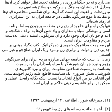
می‌دارد و نه در جنگ‌افروزی در منطقه تجدید نظر خواهد کرد. آن‌‌ها
به‌دلیل قدرت‌شان، به جنگ و سرکوب و سلاح هسته‌یی رو
نیاورده‌اند، واقعیت این است که آن‌ها برای شکستن محاصره‌ قیام‌ها
و مقابله با موج سرنگونی‌طلبی در جامعه ایران به این استراتژی
نیازمند شده‌اند.
تنها یک راه برای خلع ید از رژیم در منطقه، برچیدن بساط برنامه
اتمی و موشکی سپاه پاسداران و واداشتن آن‌ها به توقف شکنجه و
اعدام جوانان ایران وجود دارد و آن سرنگونی استبداد دینی به‌دست
مردم و مقاومت ایران است.
این مقاومت مدافع یک جمهوری دموکراتیک، کثرت‌گرا، مبتنی بر
جدایی دین و دولت و برابری زن و مرد و یک ایران صلح‌جو و غیر‌اتمی
است.
زمان آن است که جامعه جهانی مبارزه مردم ایران برای سرنگونی
رژیم و نبرد جوانان شورشگر با سپاه پاسداران را به‌رسمیت
بشناسد. به‌رسمیت شناختن مقاومت ایران و نبرد کانون‌های
شورشی، بخش ضروری یک سیاست قاطع علیه رژیم آخوندهاست.
این انتخابی در بین انواع انتخاب‌ها نیست. بلکه یگانه راه‌حل عملی و
ممکن در برابر فاشیسم دینی حاکم بر ایران است.
[‍۱] ـ دبیرخانه شورا، اطلاعیه، ۱۴ اردیبهشت ۱۳۹۳
[۲] ـ آخوند طائب، رسانه های رژیم-۲۶بهمن۹۱