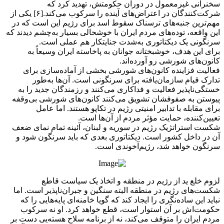
سخنرانی غیرمعمول در دوران حکومتش، تهدید کرد که
شرکت‌کنندگان در اعتراض‌های آینده را سرکوب می‌کند.[۶] یکی از
مهم‌ترین جنبه‌های ترسناک سقوط اسد برای رژیم این است که در
این واقعه، توده‌های مردم ایران با خوشحالی بسیار به‌چشم دیدند که
سرنگونی یک دیکتاتوری به‌شدت جنایتکار هم عملی است.
برای این هدف، خوشبختانه جوانان به پاخاسته ایران وسیعاً به
کانون‌های شورشی رو آورده‌اند.
فعالیت‌ فزاینده کانون‌های شورشی بخشی از آماده‌سازی برای
تدارک قیام سازمان‌یافته برای سرنگونی است. آن‌ها به‌طور
خستگی‌ناپذیر فعالیت و فداکاری می‌کنند و رزمندگان جدید را به
پیوستن به صفوفشان تشویق می‌کنند کانون‌های شورشی بی‌وقفه
برای مقابله با تدابیر امنیتی رژیم در تکاپو هستند. اما عامل
تعیین‌کننده، حمایت‌ مؤثر مردم از آن‌ها است.
شکست استراتژیک رژیم در سوریه و لبنان، آئینه تمام نمای ضعف
آن در داخل کشور است. دیکتاتوری بعدی که باید سرنگون شود و
سرنگون خواهد شد، رژیم‌آخوندی است.
لزوم خلع ید از رژیم در منطقه و اتخاذ یک سیاست قاطع
شکست‌های رژیم در منطقه البته سنگین و جبران‌ناپذیر است. اما
نباید این ساده‌نگری را ایجاد کند که گویا خامنه‌ای پایه‌هایی را که
حکومت‌اش بر آن استوار است، قطع خواهد کرد. او نه سرکوب
مردم ایران را متوقف می‌کند، نه از برنامه سلاح هسته‌یی دست بر