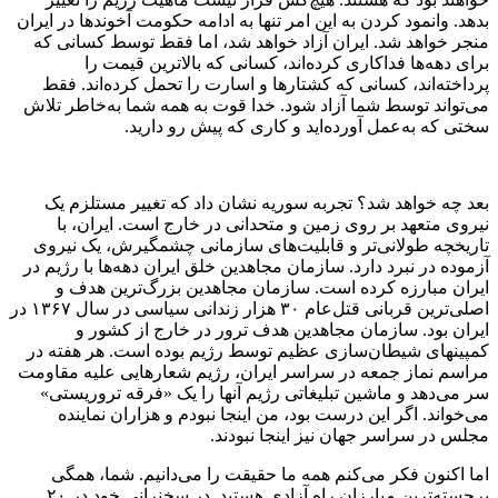
بدهد. وانمود کردن به این امر تنها به ادامه حکومت آخوندها در ایران
منجر خواهد شد. ایران آزاد خواهد شد، اما فقط توسط کسانی که
برای دهه‌ها فداکاری کرده‌اند، کسانی که بالاترین قیمت را
پرداخته‌اند، کسانی که کشتارها و اسارت را تحمل کرده‌اند. فقط
می‌تواند توسط شما آزاد شود. خدا قوت به همه شما به‌خاطر تلاش
سختی که به‌عمل آورده‌اید و کاری که پیش رو دارید.
بعد چه خواهد شد؟ تجربه سوریه نشان داد که تغییر مستلزم یک
نیروی متعهد بر روی زمین و متحدانی در خارج است. ایران، با
تاریخچه طولانی‌تر و قابلیت‌های سازمانی چشمگیرش، یک نیروی
آزموده در نبرد دارد. سازمان مجاهدین خلق ایران دهه‌ها با رژیم در
ایران مبارزه کرده است. سازمان مجاهدین بزرگ‌ترین هدف و
اصلی‌ترین قربانی قتل‌عام ۳۰ هزار زندانی سیاسی در سال ۱۳۶۷ در
ایران بود. سازمان مجاهدین هدف ترور در خارج از کشور و
کمپینهای شیطان‌سازی عظیم توسط رژیم بوده است. هر هفته در
مراسم نماز جمعه در سراسر ایران، رژیم شعارهایی علیه مقاومت
سر می‌دهد و ماشین تبلیغاتی رژیم آنها را یک «فرقه تروریستی»
می‌خواند. اگر این درست بود، من اینجا نبودم و هزاران نماینده
مجلس در سراسر جهان نیز اینجا نبودند.
اما اکنون فکر می‌کنم همه ما حقیقت را می‌دانیم. شما، همگی
برجسته‌ترین مبارزان راه آزادی هستید. در سخنرانی خود در ۲۰