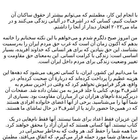
با انجام این کار، مطمئنم که می‌توانم بیشتر از حقوق ساکنان آن
حمایت کنیم، کسانی که در اشرف۳ در آلبانی زندگی می‌کنند و در
ماه می‌۲۰۲۲ افتخار دیدار از آنجا را داشتم.
من امروز صبح دلگرم شدم و می‌خواهم با این نکته سخنانم را خاتمه
بدهم که اکنون زمان آن است که غرب حق مردم ایران را به‌رسمیت
بشناسد، این حق بنیادین که برای هر انسانی که خداوند آفریده، بسیار
اساسی است: زندگی با کرامت انسانی. این به‌معنای حق مقاومت و
تغییر وضعیت زندگی برای مردم داخل ایران است.
ما می‌دانیم این کشور، ایران، با کسانی تعریف می‌شود که دهه‌ها این
هزینه عظیم را پرداخت کرده‌اند که دربارهٔ آن صحبت کرده‌ام. در
واقع، هرگز فراموش نخواهم کرد که وقتی در آخرین سفرم به
اشرف۳ بودم، کتابی با جلد قرمز به من نشان داده شد. صفحات آن
دربرگیرندهٔ نام‌های هزاران تن از مبارزان مقاومت بود. بسیاری از
شما آنها را می‌شناسید. برخی از آنها اعضای خانواده افرادی هستند
که در همین‌جا حضور دارند یا از اشرف۳ در حال تماشای ما هستند.
این عزیزان فقط اعداد برای شما نیستند. آنها فقط نام‌هایی در یک
کتاب نیستند. آنها کسانی هستند که ایران آزاد را محقق خواهند کرد.
خدا همه شما را حفظ کند. هر وقت که به‌خاطر سخنرانی در
برنامه‌های شما مورد حمله قرار می‌گیرم، که اتفاق می‌افتد، مطمئن