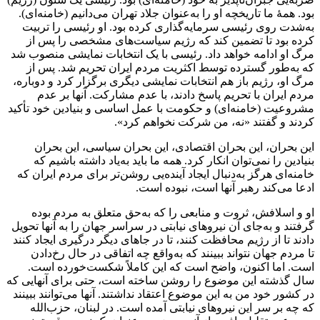
بود. همهٔ ما تاریخچه او را به‌عنوان جلاد تهران می‌دانیم (خامنه‌ای).
به‌شدت روی رئیسی سرمایه‌گذاری کرده بود. او رئیسی را تربیت
کرده بود تا تضمین کند که رژیم سیاست‌های مشخصی را پس از
مرگ او ادامه خواهد داد. رئیسی با یک انتخابات نمایشی منصوب شد
که به‌طور گسترده توسط اکثریت مردم ایران تحریم شد. پس از
مرگ او، رژیم باز هم انتخابات نمایشی دیگری برگزار کرد و دوباره،
مردم ایران با تحریم پاسخ دادند، با عدم مشارکت. آنها بر عدم
مشروعیت (خامنه‌ای) و حکومت با عمل اساسی و بنیادین خود تأکید
کردند و گفتند «نه، من شرکت نخواهم کرد».
این بحران، این بحران اقتصادی، این بحران سیاسی، این بحران
بنیادین را نمی‌توان انکار کرد. همه ما باید به‌یاد داشته باشیم که
خامنه‌ای هرگز به‌دنبال ایجاد آینده‌یی روشن‌تر برای مردم ایران که
ادعا می‌کند رهبر آنها است، نبوده است.
او و اسلافش، ثروت و منابعی را که به‌حق متعلق به مردم بوده
گرفتند و به‌جای آن نیروهای نیابتی در سراسر جهان را به آنها تحویل
دادند تا از رژیم محافظت کنند، تا در جاهای دیگر درگیری ایجاد کنند
تا مردم جهان نتواند ببینند که به‌واقع چه اتفاقی در حال رخ‌دادن
است. اما اکنون، واضح است که این کاملاً شکست‌خورده است.
سال گذشته این موضوع را روشن ساخته است، حتی برای آنهایی که
در کشور خود من به این موضوع اعتقاد نداشتند. آنها می‌توانند ببینند
که چه بر سر این نیروهای نیابتی آمده است. در لبنان، حزب‌الله