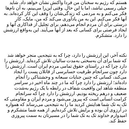
هستم که رژیم به سخنان من فردا واکنش نشان خواهد داد. شاید
خیلی رسمی نباشد، اما با این حال. وقتی این‌را می‌بینم، به آن نام‌ها
فکر می‌کنم و به مردمی که زندگی‌شان را وقف این کار کرده‌اند. به
آنها فکر می‌کنم. این به من یادآوری می‌کند که من، مایک، کار
درستی برای آن مردم انجام می‌دهم، برای تجلیل از فداکاری آنها و
ایجاد فرصتی برای کسانی که بعد از آنها می‌آیند. این به‌واقع ارزشش
را دارد. متشکرم.
نکته آخر، این ارزشش را دارد، چرا که به نتیجه‌یی منجر خواهد شد
که شما برای آن به‌سختی به‌مدت سالیان تلاش کرده‌اید. ارزشش را
دارد چرا که در راستای حقوق تمامی مردم ایران است. ارزشش را
دارد چون سرانجام ظرفیت حسابرسی از قاتلان پست را ایجاد
می‌کند، کسانی که چنین جنایات سبعانه و وحشتناکی را انجام
داده‌اند؛ ارزشش را دارد چرا که ما در چند ماه اخیر در سراسر
منطقه شاهد این واقعیت شفاف در رابطه با یک رژیم به‌شدت
ضعیف و درهم ریخته بودیم. ارزشش را دارد چرا که سرانجام
کرامت انسانی است که پیروز می‌شود و مردم ایران و مقاومتی که
تک به تک شما هدایتش کردید ما را به نتیجه‌یی می‌رساند که همواره
در آرزوی آن بوده و برایش تلاش کرده‌ایم. از همه شما متشکرم و
امیدوارم خداوند تک به تک شما را در مسیرتان به سمت پیروزی
حفظ کند.