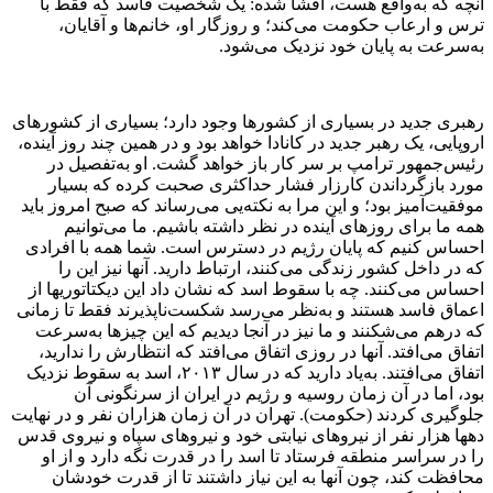
آنچه که به‌واقع هست، افشا شده: یک شخصیت فاسد که فقط با
ترس و ارعاب حکومت می‌کند؛ و روزگار او، خانم‌ها و آقایان،
به‌سرعت به پایان خود نزدیک می‌شود.
رهبری جدید در بسیاری از کشورها وجود دارد؛ بسیاری از کشورهای
اروپایی، یک رهبر جدید در کانادا خواهد بود و در همین چند روز آینده،
رئیس‌جمهور ترامپ بر سر کار باز خواهد گشت. او به‌تفصیل در
مورد بازگرداندن کارزار فشار حداکثری صحبت کرده که بسیار
موفقیت‌آمیز بود؛ و این مرا به نکته‌یی می‌رساند که صبح امروز باید
همه ما برای روزهای آینده در نظر داشته باشیم. ما می‌توانیم
احساس کنیم که پایان رژیم در دسترس است. شما همه با افرادی
که در داخل کشور زندگی می‌کنند، ارتباط دارید. آنها نیز این را
احساس می‌کنند. چه با سقوط اسد که نشان داد این دیکتاتوریها از
اعماق فاسد هستند و به‌نظر می‌رسد شکست‌ناپذیرند فقط تا زمانی
که درهم می‌شکنند و ما نیز در آنجا دیدیم که این چیزها به‌سرعت
اتفاق می‌افتد. آنها در روزی اتفاق می‌افتد که انتظارش را ندارید،
اتفاق می‌افتند. به‌یاد دارید که در سال ۲۰۱۳، اسد به سقوط نزدیک
بود، اما در آن زمان روسیه و رژیم در ایران از سرنگونی آن
جلوگیری کردند (حکومت). تهران در آن زمان هزاران نفر و در نهایت
دهها هزار نفر از نیروهای نیابتی خود و نیروهای سپاه و نیروی قدس
را در سراسر منطقه فرستاد تا اسد را در قدرت نگه دارد و از او
محافظت کند، چون آنها به این نیاز داشتند تا از قدرت خودشان