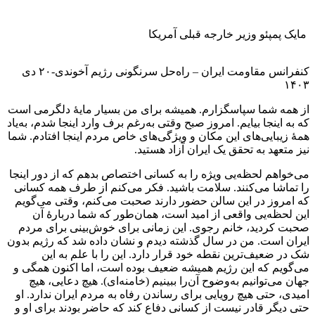
مایک پمپئو وزیر خارجه قبلی آمریکا
کنفرانس مقاومت ایران – راه‌حل سرنگونی رژیم آخوندی-۲۰ دی
۱۴۰۳
از همه شما سپاسگزارم. همیشه برای من بسیار مایهٔ دلگرمی است
که به اینجا بیایم. امروز صبح وقتی به‌رغم برف وارد اینجا شدم، به‌یاد
همهٔ زیبایی‌های این مکان و ویژگی‌های خاص مردم اینجا افتادم. شما
نیز متعهد به تحقق یک ایران آزاد هستید.
می‌خواهم لحظه‌یی ویژه را به کسانی اختصاص بدهم که از دور اینجا
را تماشا می‌کنند. سلامت باشید. فکر می‌کنم از طرف همه کسانی
که امروز در این سالن حضور دارند صحبت می‌کنم، وقتی می‌گویم
این لحظه‌یی واقعی از امید است، همان‌طور که شما دربارهٔ آن
صحبت کردید، خانم رجوی. این زمانی برای خوش‌بینی برای مردم
ایران است. من در سال گذشته دیدم و نشان داده شد که رژیم بدون
شک در ضعیف‌ترین نقطه خود قرار دارد. این را با علم به این
می‌گویم که این رژیم همیشه ضعیف بوده است، اما اکنون همگی و
جهان می‌توانیم به‌وضوح آن‌را ببینیم (خامنه‌ای). هیچ دعایی، هیچ
امیدی، حتی هیچ رویایی برای رساندن رفاه به مردم ایران ندارد. او
حتی دیگر قادر نیست از کسانی دفاع کند که حاضر بودند برای او و