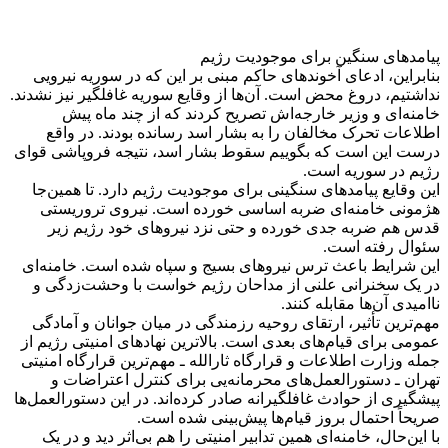
پیامدهای سنگین برای موجودیت رژیم
بنابراین، ادعای آخوندهای حاکم مبنی بر این که در سوریه نیرویی
نداشتیم، دروغ محض است. آن‌ها از وقایع سوریه غافلگیر نیز نشدند.
خامنه‌ای و وزیر خارجه‌اش تصریح کردند که از چند ماه پیش
اطلاعات تحرک مخالفان را به بشار اسد رسانده بودند. در واقع
درست این است که بگوییم سقوط بشار اسد، نتیجه فروپاشی قوای
رژیم در سوریه است.
این وقایع پیامدهای سنگینی برای موجودیت رژیم دارد. تا همین‌جا
هژمونی خامنه‌ای ضربه اساسی خورده است. نیروی تروریستی
قدس هم ضربه جدی خورده و حتی نزد نیروهای خود رژیم زیر
سئوال رفته است.
این شرایط باعث ترس نیروهای بسیج و سپاه شده است. خامنه‌ای
در یک سخنرانی علنی از مداحان رژیم خواست با وحشت‌زدگی و
ناامیدی آن‌ها مقابله کنند.
مهم‌ترین تأثیر، ارتقای روحیه‌ رزمندگی در میان جوانان و آمادگی
عمومی برای قیام‌های بعدی است. بالاترین نهادهای امنیتی رژیم از
جمله وزارت اطلاعات و قرارگاه ثارالله ـ مهم‌ترین قرارگاه امنیتی
تهران ـ دستورالعمل‌های محرمانه‌یی برای کنترل اعتراضات و
پیشگیری از حوادث غافلگیرانه صادر کرده‌اند. در این دستورالعمل‌ها
صریحاً احتمال بروز قیام‌ها پیش‌بینی شده است.
با این‌حال، خامنه‌ای همین تدابیر امنیتی را هم بی‌اثر دید و در یک