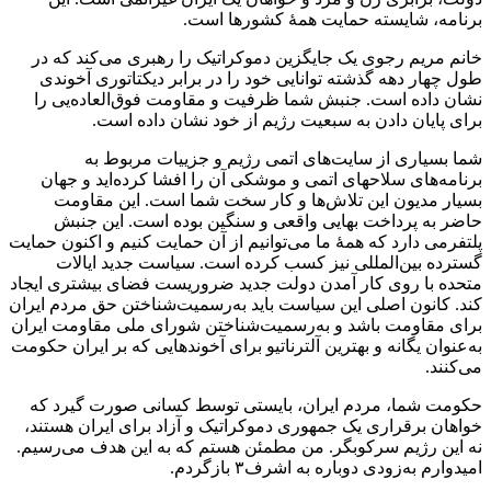
برنامه، شایسته حمایت همهٔ کشورها است.
خانم مریم رجوی یک جایگزین دموکراتیک را رهبری می‌کند که در
طول چهار دهه گذشته توانایی خود را در برابر دیکتاتوری آخوندی
نشان داده است. جنبش شما ظرفیت و مقاومت فوق‌العاده‌یی را
برای پایان دادن به سبعیت رژیم از خود نشان داده است.
شما بسیاری از سایت‌های اتمی رژیم و جزییات مربوط به
برنامه‌های سلاحهای اتمی و موشکی آن را افشا کرده‌اید و جهان
بسیار مدیون این تلاش‌ها و کار سخت شما است. این مقاومت
حاضر به پرداخت بهایی واقعی و سنگین بوده است. این جنبش
پلتفرمی دارد که همهٔ ما می‌توانیم از آن حمایت کنیم و اکنون حمایت
گسترده بین‌المللی نیز کسب کرده است. سیاست جدید ایالات
متحده با روی کار آمدن دولت جدید ضروریست فضای بیشتری ایجاد
کند. کانون اصلی این سیاست باید به‌رسمیت‌شناختن حق مردم ایران
برای مقاومت باشد و به‌رسمیت‌شناختن شورای ملی مقاومت ایران
به‌عنوان یگانه و بهترین آلترناتیو برای آخوندهایی که بر ایران حکومت
می‌کنند.
حکومت شما، مردم ایران، بایستی توسط کسانی صورت گیرد که
خواهان برقراری یک جمهوری دموکراتیک و آزاد برای ایران هستند،
نه این رژیم سرکوبگر. من مطمئن هستم که به این هدف می‌رسیم.
امیدوارم به‌زودی دوباره به اشرف۳ بازگردم.