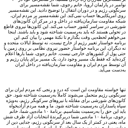
نوامبر در پارلمان اروپا، خانم رجوی، شما نقشه‌مسیر برای
سرنگونی رژیم و در دوران انتقال را توضیح دادید. این نقشه‌مسیر
روی آمریکایی‌ها حساب نمی‌کند. این نقشه‌مسیر بر مردم ایران،
شبکه مقاومت سازمان‌یافته در داخل و در مرکز آن کانون‌های
شورشی در سراسر کشور حساب می‌کند. این کانون‌ها نیروی قاطع
در تحولی هستند که باید به‌رسمیت شناخته شود و باید باشند. اینجا
می‌خواهم لحظه‌یی وقت بگذارم تا نکتهٔ مهمی را بیان کنم. این
برنامه خواستار تغییر رژیم از خارج نیست، نه توسط ایالات متحده و
نه دیگران. این برنامه خواستار حضور نیروی نظامی بر روی زمین یا
حتی پول از کشورهای خارجی نیست. خانم رجوی، شما بارها اعلام
کرده‌اید که فقط یک مسیر وجود دارد، یک مسیر برای پایان رژیم و
آن توسط مردم ایران و مقاومت سازمان‌یافته در داخل ایران
به‌دست می‌آید.
تنها خواسته مقاومت این است که درد و رنجی که مردم ایران برای
سرنگونی رژیم متحمل می‌شوند کاملاً به‌رسمیت شناخته شود. حق
کانون‌های شورشی برای مقابله با نیروهای سرکوبگر رژیم، به‌ویژه
سپاه پاسداران به‌رسمیت شناخته شود. ما و همه مردم آزادیخواه
باید این حق را به‌رسمیت بشناسیم. برنامهٔ ۱۰ ماده‌یی شما، خانم
رجوی، برنامهٔ ۱۰ ماده‌یی شما دربرگیرندهٔ انتخابات آزاد ظرف شش
ماه، یعنی در کمتر از یک سال بعد از سرنگونی رژیم، جدایی دین از
دولت، برابری زن و مرد و خواهان یک ایران غیراتمی است. این