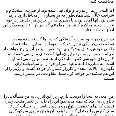
محافظت کنند.
اما البته، رژیم از قدرت و توان تهی شده بود. از قدرت، استحکام و
شرافت خالی شد. همان‌طور که در بسیاری از محافل اروپا درک
شده بود، آنها آماده بودند با رهبری که در آخرین مراحل قدرت خود
قرار داشت، مذاکره کنند. من مطمئنم که پس از ۲۰ ژانویه دیگر این
اتفاق نخواهد افتاد.
بذر هرج‌ومرج، وحشت و آشفتگی که دهه‌ها کاشته شده بود، به
نقطه ضعف بزرگی تبدیل شد که سقوطش به‌دلیل سطح فساد
داخلی خودش، قابل پیش‌گیری نبود. همین نیز در ایران رخ خواهد داد
و پیام امروز من به مردم ایران، آنها که صدای ما را می‌شنوند، به
کانون‌های شورشی که به‌نمایندگی از همه ما مبارزه می‌کنند این
است: به مبارزه ادامه بدهید، تمرکز خود را بر سپاه پاسداران
نگهدارید. ایالات متحده و کارزار فشار باز خواهد گشت و رژیم را از
این هم شکننده‌تر خواهد کرد. شما، مقاومت، در مسیر درستی
هستید.
من آمدن به اینجا را دوست دارم، زیرا این انرژی به من مسأله‌یی را
یادآوری می‌کند که همه می‌دانیم: این راه‌حل، این تغییر مثبت، چیزی
نیست که برای تحققش بتوان روی سپاه پاسداران حساب کرد تا
سبک کارش را معتدل کند. آنها هم‌چنان همان نیروی سرکوبگری
خواهند بود که هستند. هیچ‌کس قرار نیست ماهیت رژیم را تغییر