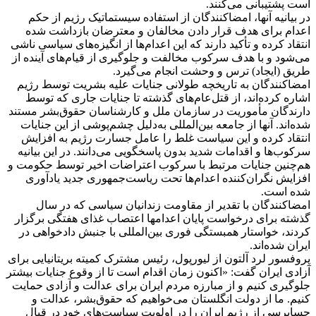
است پشتیبانی می‌کنند.
در بیانیه آنها، امضاکنندگان از استفاده سیستماتیک رژیم از حکم
اعدام برای هدف قرار دادن مخالفان و معترضان بازداشت شده
انتقاد کرده و تأکید دارند که این اعدام‌ها از انگیزه‌های سیاسی ناشی
می‌شود و با هدف سرکوب مخالفت و جلوگیری از قیام‌های آینده از
طریق (ایجاد) ترس و وحشت انجام می‌گیرد.
امضاکنندگان به تاریخچه طولانی جنایات علیه بشریت توسط رژیم
اشاره کرده‌اند، از قتل‌عام‌های گذشته تا جنایات جاری که توسط
دارندگان مأموریت در سازمان ملل و کارشناسان حقوق‌بشر مستند
شده‌اند. آنها از جامعه بین‌المللی به‌دلیل چشم‌پوشی از این جنایات
انتقاد کرده و این سیاست غلط را عامل جسارت رژیم به افزایش
سرکوب‌ها و اقدامات شدید بدون پاسخگویی می‌دانند. در این بیانیه
هم‌چنین جنایات مرتبط با سرکوب اعتراضات اخیر توسط حکومت و
افزایش نگران‌کننده اعدام‌ها تحت ریاست‌جمهوری جدید یادآوری
شده است.
امضاکنندگان با تقدیر از مقاومت زندانیان سیاسی که در سال
گذشته برای درخواست پایان اعدامها اعتصاب غذای هفتگی برگزار
کردند، خواستار همبستگی فوری بین‌المللی با جنبش دادخواهی در
ایران شده‌اند.
پروفسور لرد آلتون از لیورپول، رئیس مشترک کمیته بریتانیایی برای
آزادی ایران گفت: «اکنون زمان اقدام است تا از وقوع جنایات بیشتر
جلوگیری کنیم و از مبارزه مردم ایران برای عدالت و آزادی حمایت
کنیم. ما از دولت انگلستان می‌خواهیم که حقوق‌بشر، عدالت و
حسابرسی از رژیم ایران را در اولویت سیاست‌های خود در قبال