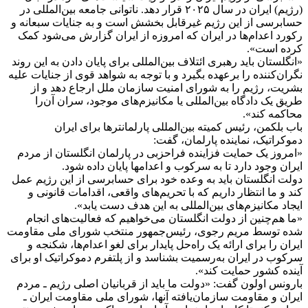
(رژیم) ایران در سال ۲۰۲۵ قرار دهد. ناتوانی جامعه بین‌المللی در
حسابرسی از این رژیم غیرقابل بخشش است و به جنایات سبعانه و
رکورد اعدام‌ها در ایران که امروزه از ایران گزارش می‌شود کمک
کرده است».
«انگلستان باید رهبری ائتلاف بین‌المللی برای پایان دادن به این روند
نگران‌کننده را برعهده بگیرد و با توجه به شواهد قوی از جنایات علیه
بشریت، رژیم را به شورای امنیت سازمان ملل ارجاع دهد و از
طریق یک دادگاه بین‌المللی یا مکانیزم‌های موجود، سران آن‌را
محاکمه کند».
باب بلکمن، رئیس کمیته بین‌المللی پارلمانترها برای ایران
دموکراتیک، نماینده پارلمان، گفت:
«امروز یک حمایت فزاینده فراحزبی در پارلمان انگلستان از مردم
ایران وجود دارد تا به سرکوب و اعدامها پایان داده شود.
دولت انگلستان باید به وعده خود برای حسابرسی از این رژیم عمل
کند و ما انتظار داریم که با تحریم‌های واقعی، اقدامات قانونی و
ایجاد مکانیزم‌های بین‌المللی به این هدف دست یابد».
«ما هم‌چنین از دولت انگلستان می‌خواهیم که فعالیت‌های انجام
شده توسط مریم رجوی، رئیس‌جمهور منتخب شورای ملی مقاومت
ایران را برای ارائه یک راه‌حل پایدار برای لغو اعدام‌ها، شکنجه و
سرکوب در ایران به‌رسمیت بشناسد و از پلتفرم دموکراتیک او برای
آینده کشور حمایت کند».
بارونس اولون گفت: «دولت ما باید از قربانیان اصلی رژیم ـ مردم
ایران و مقاومت سازمان‌یافته آنها، شورای ملی مقاومت ایران ـ