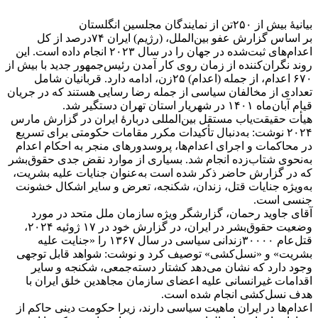
بیانیهٔ بیش از ۲۵۰تن از نمایندگان مجلسین انگلستان
بر اساس گزارش عفو بین‌الملل، (رژیم) ایران ۷۴درصد از کل
اعدام‌های ثبت‌شده در جهان را در سال ۲۰۲۳ انجام داده است. این
روند نگران‌کننده از زمان روی کار آمدن رئیس‌جمهور جدید با بیش از
۶۷۰ اعدام، از جمله (اعدام) ۲۵زن، ادامه دارد. قربانیان شامل
تعدادی از مخالفان سیاسی از جمله رضا رسایی هستند که در جریان
قیام آبان‌ماه ۱۴۰۱ در شهریار استان تهران دستگیر شد.
هیأت حقیقت‌یاب مستقل بین‌المللی دربارهٔ ایران در گزارش مارس
۲۰۲۴ نوشت: به‌دنبال تأکیدات مکرر مقامات حکومتی برای تسریع
در محاکمات و اجرای اعدام‌ها، پروسدورهای منجر به احکام اعدام
به‌نحوی شتاب‌زده انجام شد. بسیاری از موارد نقض جدی حقوق‌بشر
که در گزارش حاضر ذکر شده است به‌عنوان جنایات علیه بشریت،
به‌ویژه جنایات قتل، زندان، شکنجه، تعرض و سایر اشکال خشونت
جنسی است.
آقای جاوید رحمان، گزارشگر ویژه سازمان ملل متحد در مورد
وضعیت حقوق‌بشر در ایران، در گزارش خود در ۱۷ ژوئیه ۲۰۲۴،
قتل‌عام ۳۰۰۰۰زندانی سیاسی در سال ۱۳۶۷ را «جنایت علیه
بشریت» و «نسل‌کشی» توصیف کرد و نوشت: شواهد قابل توجهی
وجود دارد که نشان می‌دهد کشتار دسته‌جمعی، شکنجه و سایر
اقدامات غیرانسانی علیه اعضای سازمان مجاهدین خلق ایران با
هدف نسل‌کشی انجام شده است.
اعدام‌ها در ایران ماهیت سیاسی دارند، زیرا حکومت دینی حاکم از