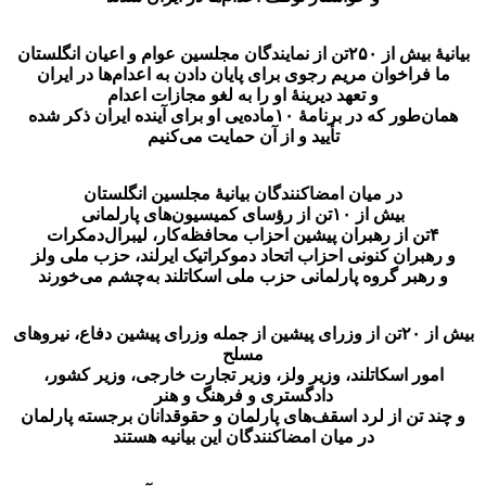
بیانیهٔ بیش از ۲۵۰تن از نمایندگان مجلسین عوام و اعیان انگلستان
ما فراخوان مریم رجوی برای پایان دادن به اعدام‌ها در ایران
و تعهد دیرینهٔ او را به لغو مجازات اعدام
همان‌طور که در برنامهٔ ۱۰ماده‌یی او برای آینده ایران ذکر شده
تأیید و از آن حمایت می‌کنیم
در میان امضاکنندگان بیانیهٔ مجلسین انگلستان
بیش از ۱۰تن از رؤسای کمیسیون‌های پارلمانی
۴تن از رهبران پیشین احزاب محافظه‌کار، لیبرال‌دمکرات
و رهبران کنونی احزاب اتحاد دموکراتیک ایرلند، حزب ملی ولز
و رهبر گروه پارلمانی حزب ملی اسکاتلند به‌چشم می‌خورند
بیش از ۲۰تن از وزرای پیشین از جمله وزرای پیشین دفاع، نیروهای
مسلح
امور اسکاتلند، وزیر ولز، وزیر تجارت خارجی، وزیر کشور،
دادگستری و فرهنگ و هنر
و چند تن از لرد اسقف‌های پارلمان و حقوقدانان برجسته پارلمان
در میان امضاکنندگان این بیانیه هستند