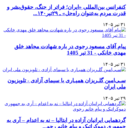
کنفرانس بین‌المللی «ایران؛ فراتر از جنگ، حقوق‌بشر و
قدرت مردم به‌عنوان راه‌حل» ـ ۲۹تیر۱۴۰...
۳۱ تیر ۱۴۰۵
پیام آقای مسعود رجوی در باره شهادت مجاهد خلق
مهدی خانکی - 31 تیر 1405
۳۱ تیر ۱۴۰۵
سـی‌امین گلـریزان همیـاری با سیمای آزادی - تلویزیون
ملی ایران
۲۹ تیر ۱۴۰۵
گردهمایی ایرانیان آزاده در ایتالیا – نه به اعدام – آری به
جمهوری دموکراتیک و پیام خانم رجو...