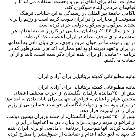
مجازات اعدام برای القای ترس و وحشت استفاده می‌کند تا از
قیام‌های مردمی آینده جلوگیری کند.
ناکامی جامعهٔ بین‌المللی در رسیدگی به این جنایات، فرهنگ
مصونیت از مجازات را در ایران تقویت کرده است و رژیم را برای
تشدید سرکوب و سرکوب دولتی جری کرده است.
از آغاز سال ۲۰۲۴، زندانیان سیاسی در کارزار «نه به اعدام» هر
سه‌شنبه برای توقف اعدام در ایران اعتصاب غذا کرده‌اند.
در این زمینه، ما فراخوان مریم رجوی، برای پایان دادن به اعدامها
در ایران و تعهد دیرینه او به لغو مجازات اعدام را همان‌طور که در
برنامه ۱۰ماده‌یی او برای آینده ایران ذکر شده است، تأیید و از آن
حمایت می‌کنیم.
بیانیه مطبوعاتی کمیته بریتانیایی برای آزادی ایران
بیانیه مطبوعاتی کمیته بریتانیایی برای آزادی ایران
بیش از ۲۵۰نماینده پارلمان انگلستان از احزاب مختلف اعضای
مجلس عوام و اعیان به فراخوان جهانی برای پایان دادن به اعدام‌ها
در ایران پیوستند و از دولت انگلستان خواستند حسابرسی از رژیم
ایران را در اولویت قرار دهد.
بیش از ۲۵۰عضو پارلمان انگلستان، از جمله وزیران پیشین دولت،
از فراخوان مریم رجوی،، برای پایان دادن به اعدام‌ها در ایران
حمایت کردند. آنها هم‌چنین از برنامهٔ ۱۰ماده‌یی او برای ایران آینده
که تعهد به لغو حکم اعدام و حفاظت از حقوق‌بشر را مطرح کرده