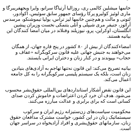
خانمها میشلین کالمی ری، روزالیا آرتیاگا سرانو، وایرا ویجهفریبرگا و
ماری لوئیز کولیرو پرکا رؤسای جمهور سابق سوئیس، اکوادور،
لتونی و مالت و هم‌چنین خانمها لیز تراس، یولیا تیموشنکو، مرسدس
آرائوز، جنیفر مری شیپلی و آنلی یتنمکی نخست وزیران پیشین
انگلستان، اوکراین، پرو، نیوزیلند وفنلاند در میان امضا کنندگان این
بیانیه هستند.
امضاءکنندگان از بیش از ۸۰ کشور در پنج قاره جهان، از همگان
می‌خواهند به جنبش جهانی علیه قانون سرکوبگرانه «عفاف و
حجاب» بپیوندند و در کنار زنان و دختران ایرانی بایستند.
بیانیه تصریح می‌کند: این قانون نه‌تنها تهاجم به آزادی‌های بنیادین
زنان است، بلکه یک سیستم پلیسی سرکوبگرانه را به کل جامعه
اعمال می‌کند.
این قانون نقض آشکار استانداردهای بین‌المللی حقوق‌بشر محسوب
می‌شود. هدف آن خرد کردن اعتراضات و خاموش کردن صدای
کسانی است که برای برابری و عدالت مبارزه می‌کنند.
محکومیت سیاست‌های زن‌ستیزانه رژیم ایران و سرکوب
سیستماتیک زنان در این کشور، خواست مشترک مدافعان حقوق
زنان، سازمانهای حقوق‌بشری و افراد آزادیخواه در سراسر جهان
است.