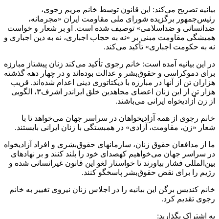
بیانیه تصریح می‌کند: این قانون توسط خانم مریم رجوی،
رئیس‌جمهور برگزیده شورای ملی مقاومت ایران «مجرمانه،
ضدانسانی و ضداسلامی» توصیف شده است. او بر شعار و خواست
همیشگی مقاومت مبنی بر «نه به حجاب اجباری، نه به دین اجباری و
نه به حکومت اجباری» تأکید می‌کند.
در این بیانیه آمده است: خانم رجوی تأکید می‌کند زنان پیشتاز مبارزه
برای دموکراسی و حقوق‌بشر و عدالت بوده‌اند و در چهار دهه گذشته
هزاران تن از آنها در مبارزه با دیکتاتوری دینی اعدام شده‌اند. قریب
هزار تن از این زنان اعضای مجاهدین خلق ایراندر اشرف۳، الگویی
از زن آزادیخواه ایرانی می‌باشند.
خانم رجوی از همه آزادیخواهان در سراسر جهان می‌خواهد تا با
شعار «زن، مقاومت، آزادی» در همبستگی با زنان ایرانی بایستند.
ما از مدافعان حقوق زنان، سازمانهای حقوق‌بشری و افراد آزادیخواه
در سراسر جهان می‌خواهیم کهصدای خود را بلند کنند و بر نهادهای
بین‌المللی فشار بیاورند تا خواستار لغو این قانون غیرانسانی شده و
رژیم را برای نقض حقوق‌بشر پاسخگو کنند.
خانم کندیس برگن این بیانیه را در اجلاس زنان نیروی تغییر به خانم
رجوی تقدیم کرد.
به اشتراک بگذارید: